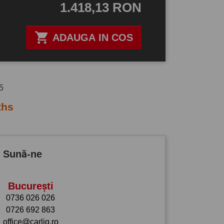
1.418,13 RON

ADAUGA IN COS
ths
? Sună-ne
București
0736 026 026
0726 692 863
office@carlig.ro