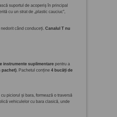
scă suportul de acoperiș în principal
rită cu un strat de „plastic cauciuc”,
t nedorit când conduceți.
Canalul T nu
e instrumente suplimentare
pentru a
 pachet)
. Pachetul conține
4 bucăți de
 cu piciorul și bara, formează o traversă
lică vehiculelor cu bara clasică, unde