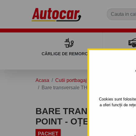
CÂRLIGE DE REMORCARE
REMOR
Acasa
Cutii portbagaj și bare transversale
Bare transversale THULE FIX POINT - oțel
Cookies sunt folosite 
a oferi funcții de re
BARE TRANSVERSALE 
POINT - OȚEL
PACHET