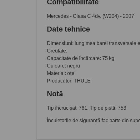
Compatibilitate
Mercedes - Clasa C 4dv. (W204) - 2007
Date tehnice
Dimensiuni: lungimea barei transversale
Greutate:
Capacitate de încărcare: 75 kg
Culoare: negru
Material: oțel
Producător: THULE
Notă
Tip încrucișat: 761, Tip de pistă: 753
Încuietorile de siguranță fac parte din sup