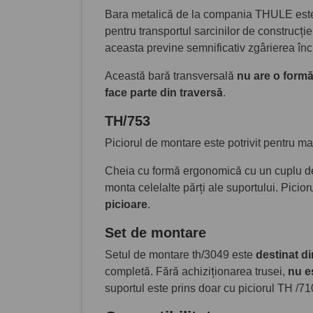
Bara metalică de la compania THULE este o
pentru transportul sarcinilor de construcție
aceasta previne semnificativ zgârierea încă
Această bară transversală
nu are o form
face parte din traversă
.
TH/753
Piciorul de montare este potrivit pentru m
Cheia cu formă ergonomică cu un cuplu de 
monta celelalte părți ale suportului. Picior
picioare
.
Set de montare
Setul de montare th/3049 este
destinat di
completă. Fără achiziționarea trusei,
nu e
suportul este prins doar cu piciorul TH /71