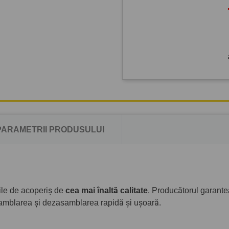
PARAMETRII PRODUSULUI
rile de acoperiș de
cea mai înaltă calitate
. Producătorul garant
amblarea și dezasamblarea rapidă și ușoară.