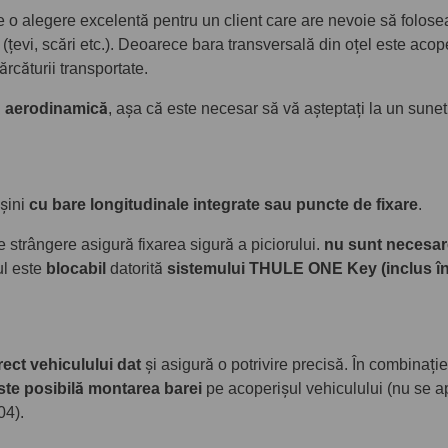
 alegere excelentă pentru un client care are nevoie să folosea
 (țevi, scări etc.). Deoarece bara transversală din oțel este acope
rcăturii transportate.
ă aerodinamică
, așa că este necesar să vă așteptați la un sune
așini
cu bare longitudinale integrate sau puncte de fixare
.
strângere asigură fixarea sigură a piciorului.
nu sunt necesar
ul este
blocabil
datorită
sistemului THULE ONE Key (inclus în
rect vehiculului dat
și asigură o potrivire precisă. În combinație
ste posibilă montarea barei
pe acoperișul vehiculului (nu se ap
04).