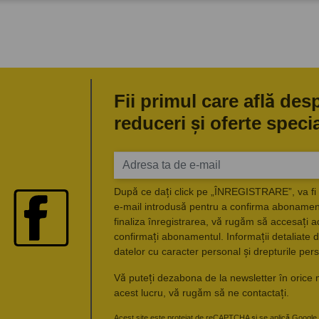
Fii primul care află des
reduceri și oferte speci
După ce dați click pe „ÎNREGISTRARE”, va fi 
e-mail introdusă pentru a confirma abonament
finaliza înregistrarea, vă rugăm să accesați a
confirmați abonamentul. Informații detaliate d
datelor cu caracter personal și drepturile pers
Vă puteți dezabona de la newsletter în orice 
acest lucru, vă rugăm să ne contactați.
Acest site este protejat de reCAPTCHA și se aplică Google