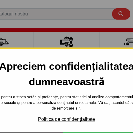

CI AUTO
ACCESORII REMORCĂ
CUTII PORTB
AUTO
TRANSV
Apreciem confidențialitate
dumneavoastră
Bare transversale
Mercedes
Clasa C
Clasa C 4uși.
20
pentru a stoca setări și preferințe, pentru statistici și analiza comportamentului
țele sociale și pentru a personaliza conținutul și reclamele. Vă dați acordul c
THULE FIX
Referinta:
3049kov/7122/75
de remorcare s.r.l
Barele de la firma THULE repr
Politica de confidențialitate
garanția de 5 ani garantată 
fabricate din oțel și sunt aco