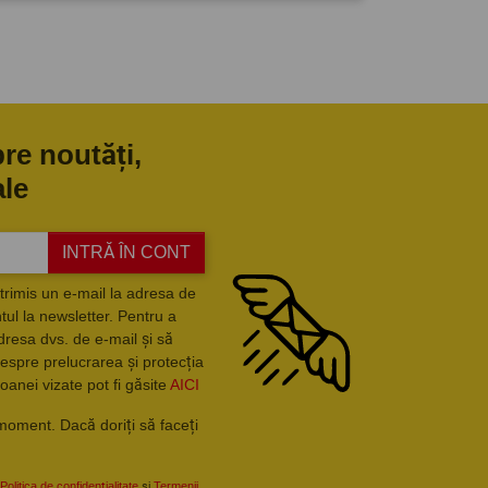
pre noutăți,
ale
INTRĂ ÎN CONT
trimis un e-mail la adresa de
ul la newsletter. Pentru a
dresa dvs. de e-mail și să
espre prelucrarea și protecția
oanei vizate pot fi găsite
AICI
moment. Dacă doriți să faceți
Politica de confidențialitate
și
Termenii