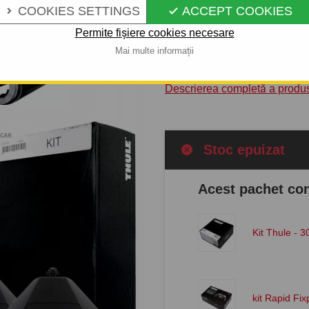
COOKIES SETTINGS
ACCEPT COOKIES
protejează încărcătura transpo


destinat mai mult transportului
Permite fișiere cookies necesare
asemănătoare. Un mare avant
Mai multe informații
rapid și simplu.
Descrierea completă a produ
Stoc epuizat
Acest pachet con
Kit Thule - 
kit Rapid Fix