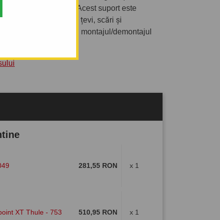
rtată împotriva uzurii. Acest suport este
 de încărcături precum țevi, scări și
aj este, de asemenea, montajul/demontajul
sului
tine
3049
281,55 RON
x 1
point XT Thule - 753
510,95 RON
x 1