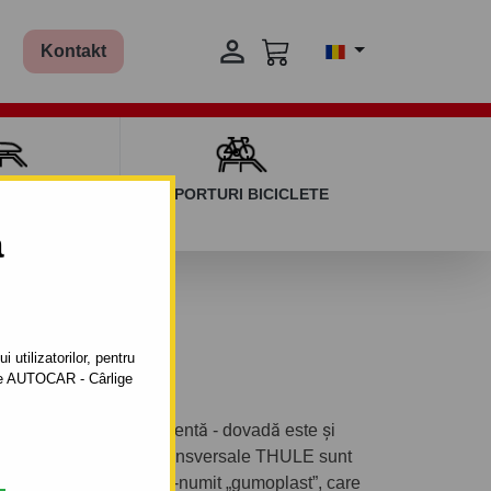

Kontakt
AGAJ ȘI BARE
SUPORTURI BICICLETE
ERSALE
a
07-
 utilizatorilor, pentru
ătre AUTOCAR - Cârlige
3
ezintă o calitate excelentă - dovadă este și
de producător. Barele transversale THULE sunt
perite cu un strat de așa-numit „gumoplast”, care