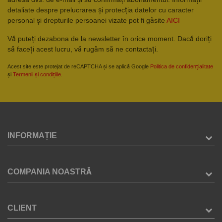
detaliate despre prelucrarea și protecția datelor cu caracter
personal și drepturile persoanei vizate pot fi găsite
AICI
Vă puteți dezabona de la newsletter în orice moment. Dacă doriți
să faceți acest lucru, vă rugăm să ne contactați.
Acest site este protejat de reCAPTCHA și se aplică Google
Politica de confidențialitate
și
Termenii și condițiile
.
INFORMAȚIE
COMPANIA NOASTRĂ
CLIENT