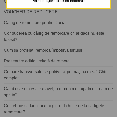
Permite fișiere cookies necesare
Cât costă montajul unei cuple de remorcare?
VOUCHER DE REDUCERE
Cârlig de remorcare pentru Dacia
Conducerea cu cârlig de remorcare chiar dacă nu este
folosit?
Cum să protejați remorca împotriva furtului
Prezentăm ediția limitată de remorci
Ce bare transversale se potrivesc pe mașina mea? Ghid
complet
Când este necesar să aveți o remorcă echipată cu roată de
sprijin?
Ce trebuie să faci dacă ai pierdut cheile de la cârligele
remorcare?