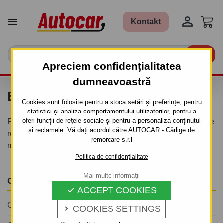


Kontakt

Apreciem confidențialitatea
dumneavoastră
BLOG AUTOCAR
Cookies sunt folosite pentru a stoca setări și preferințe, pentru
statistici și analiza comportamentului utilizatorilor, pentru a
oferi funcții de rețele sociale și pentru a personaliza conținutul
Pe blogul nostru veți găsi articole despre toate cârligele de
și reclamele. Vă dați acordul către AUTOCAR - Cârlige de
remorcare, remorci și suporturi biciclete, cutii portbagaj și
remorcare s.r.l
multe alte din gamă noastră.
Politica de confidențialitate
Mai multe informații
CELE MAI CITITE ARTICOLE
ACCEPT COOKIES

Ce remorcă poți tracta cu permisul B? Ghid 2026
COOKIES SETTINGS
