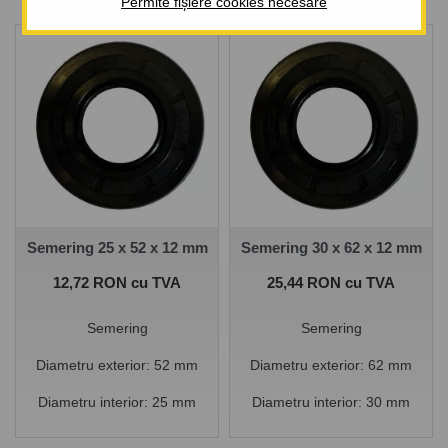
Permite fișiere cookies necesare
Semering 25 x 52 x 12 mm
Semering 30 x 62 x 12 mm
Pret
Pret
12,72 RON cu TVA
25,44 RON cu TVA
Semering
Semering
Diametru exterior: 52 mm
Diametru exterior: 62 mm
Diametru interior: 25 mm
Diametru interior: 30 mm
Grosime: 12 mm
Grosime: 12 mm