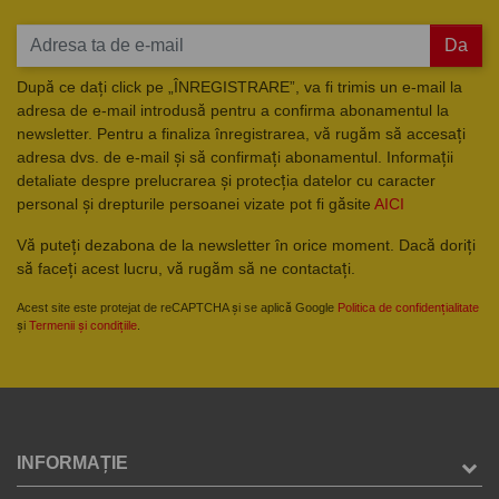
Da
După ce dați click pe „ÎNREGISTRARE”, va fi trimis un e-mail la
adresa de e-mail introdusă pentru a confirma abonamentul la
newsletter. Pentru a finaliza înregistrarea, vă rugăm să accesați
adresa dvs. de e-mail și să confirmați abonamentul. Informații
detaliate despre prelucrarea și protecția datelor cu caracter
personal și drepturile persoanei vizate pot fi găsite
AICI
Vă puteți dezabona de la newsletter în orice moment. Dacă doriți
să faceți acest lucru, vă rugăm să ne contactați.
Acest site este protejat de reCAPTCHA și se aplică Google
Politica de confidențialitate
și
Termenii și condițiile
.
INFORMAȚIE