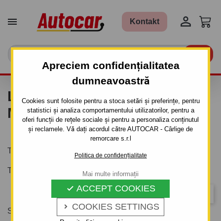


Kontakt

Apreciem confidențialitatea
dumneavoastră
LISTA DE PRODUSE DUPA
Cookies sunt folosite pentru a stoca setări și preferințe, pentru
MARCA TOMIRTECH, S.R.O.
statistici și analiza comportamentului utilizatorilor, pentru a
oferi funcții de rețele sociale și pentru a personaliza conținutul
și reclamele. Vă dați acordul către AUTOCAR - Cârlige de
remorcare s.r.l
Tomirtech, s.r.o.
Politica de confidențialitate
Tomirtech, s.r.o.
Mai multe informații
ACCEPT COOKIES

Relevanta
COOKIES SETTINGS

Se afiseaza 1-2 din 2 produs(e)