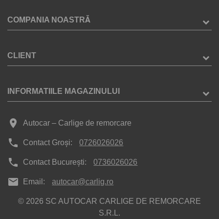
COMPANIA NOASTRĂ
CLIENT
INFORMATIILE MAGAZINULUI
place
Autocar – Carlige de remorcare
phone
Contact Groși:
0726026026
phone
Contact București:
0736026026
mail
Email:
autocar@carlig.ro
© 2026 SC AUTOCAR CARLIGE DE REMORCARE
S.R.L.