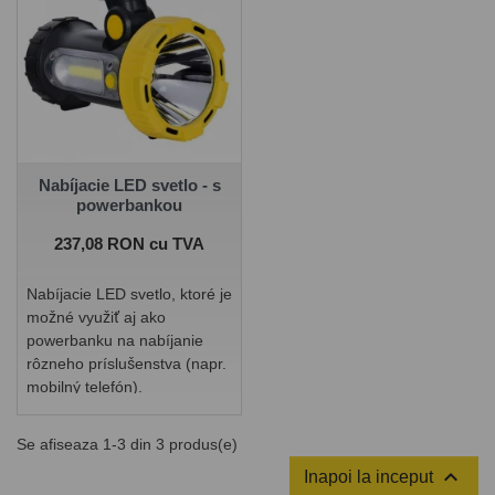
Nabíjacie LED svetlo - s
powerbankou
Pret
237,08 RON cu TVA
Nabíjacie LED svetlo, ktoré je
možné využiť aj ako
powerbanku na nabíjanie
rôzneho príslušenstva (napr.
mobilný telefón).
Se afiseaza 1-3 din 3 produs(e)

Inapoi la inceput