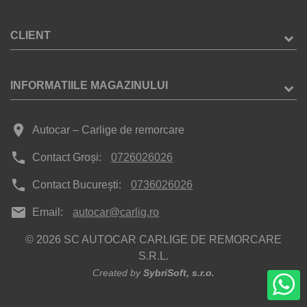
CLIENT
INFORMATIILE MAGAZINULUI
place
Autocar – Carlige de remorcare
phone
Contact Groși:
0726026026
phone
Contact București:
0736026026
mail
Email:
autocar@carlig.ro
© 2026 SC AUTOCAR CARLIGE DE REMORCARE
S.R.L.
Created by
SybriSoft, s.r.o.