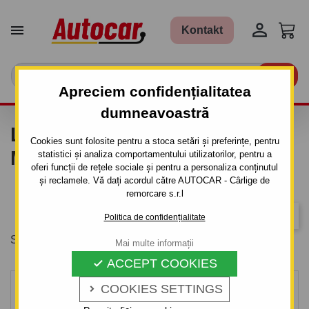


Kontakt

Apreciem confidențialitatea
dumneavoastră
LISTA DE PRODUSE DUPA
Cookies sunt folosite pentru a stoca setări și preferințe, pentru
MARCA NEDES, S.R.O.
statistici și analiza comportamentului utilizatorilor, pentru a
oferi funcții de rețele sociale și pentru a personaliza conținutul
și reclamele. Vă dați acordul către AUTOCAR - Cârlige de
remorcare s.r.l
Relevanta
Politica de confidențialitate
Se afiseaza 1-3 din 3 produs(e)
Mai multe informații
ACCEPT COOKIES

COOKIES SETTINGS
