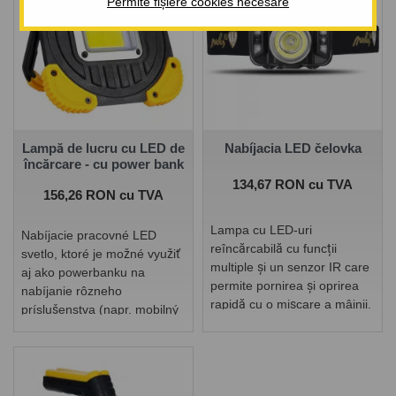
Permite fișiere cookies necesare
Lampă de lucru cu LED de
Nabíjacia LED čelovka
încărcare - cu power bank
Pret
134,67 RON cu TVA
Pret
156,26 RON cu TVA
Lampa cu LED-uri
Nabíjacie pracovné LED
reîncărcabilă cu funcții
svetlo, ktoré je možné využiť
multiple și un senzor IR care
aj ako powerbanku na
permite pornirea și oprirea
nabíjanie rôzneho
rapidă cu o mișcare a mâinii.
príslušenstva (napr. mobilný
telefón).