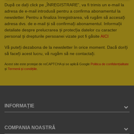
După ce dați click pe „ÎNREGISTRARE”, va fi trimis un e-mail la
adresa de e-mail introdusă pentru a confirma abonamentul la
newsletter. Pentru a finaliza înregistrarea, vă rugăm să accesați
adresa dvs. de e-mail și să confirmați abonamentul. Informații
detaliate despre prelucrarea și protecția datelor cu caracter
personal și drepturile persoanei vizate pot fi găsite
AICI
Vă puteți dezabona de la newsletter în orice moment. Dacă doriți
să faceți acest lucru, vă rugăm să ne contactați.
Acest site este protejat de reCAPTCHA și se aplică Google
Politica de confidențialitate
și
Termenii și condițiile
.
INFORMAȚIE
COMPANIA NOASTRĂ