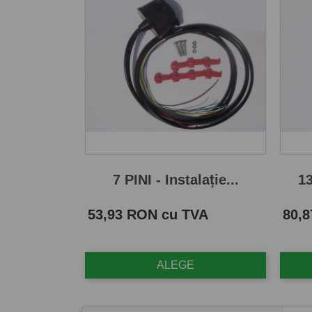
7 PINI - Instalație...
13
Pret
Pret
53,93 RON cu TVA
80,
ALEGE