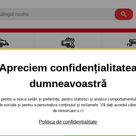

CI AUTO
ACCESORII REMORCĂ
CUTII PORTB
AUTO
TRANSV
Apreciem confidențialitate
dumneavoastră
GAN
MCV
2007 - 2012
k up - sistem demontabil automat cu clemă - din 2007 - 2012
pentru a stoca setări și preferințe, pentru statistici și analiza comportamentului
țele sociale și pentru a personaliza conținutul și reclamele. Vă dați acordul c
E DACIA MCV
Referinta:
G 51 Au
de remorcare s.r.l
STEM
Cârlig de remorcare demonta
Politica de confidențialitate
- typ: MCV, seria : Combi, pic
 CU CLEMĂ -
2007-2012.