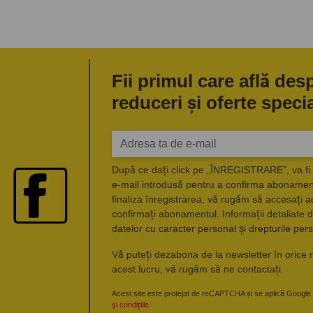
Fii primul care află des
reduceri și oferte speci
După ce dați click pe „ÎNREGISTRARE”, va fi 
e-mail introdusă pentru a confirma abonament
finaliza înregistrarea, vă rugăm să accesați a
confirmați abonamentul. Informații detaliate d
datelor cu caracter personal și drepturile pers
Vă puteți dezabona de la newsletter în orice 
acest lucru, vă rugăm să ne contactați.
Acest site este protejat de reCAPTCHA și se aplică Google
și condițiile
.