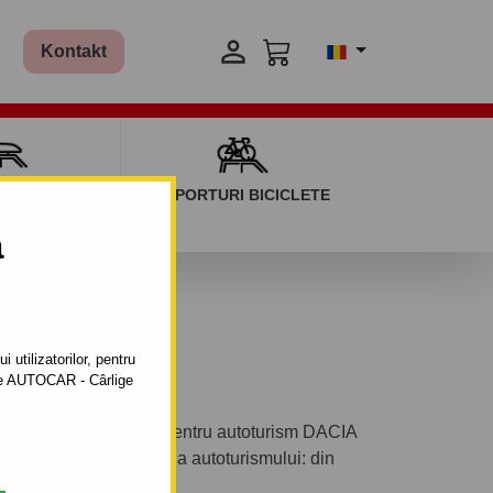

Kontakt
AGAJ ȘI BARE
SUPORTURI BICICLETE
ERSALE
a
 utilizatorilor, pentru
ătre AUTOCAR - Cârlige
bil automat cu clemă pentru autoturism DACIA
k up. Anul de fabricaţie a autoturismului: din