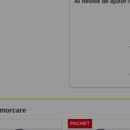
Ai nevoie de ajutor
remorcare
PACHET