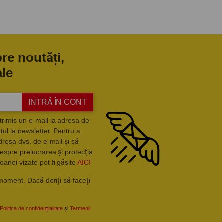
pre noutăți,
ale
INTRĂ ÎN CONT
trimis un e-mail la adresa de
ul la newsletter. Pentru a
dresa dvs. de e-mail și să
espre prelucrarea și protecția
oanei vizate pot fi găsite
AICI
moment. Dacă doriți să faceți
Politica de confidențialitate
și
Termenii