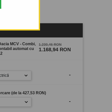
sului
Dacia MCV - Combi,
1.230,46 RON
ontabil automat cu
1.168,94 RON
12
-
ctrică
rcare (de la
427,53 RON
)
-