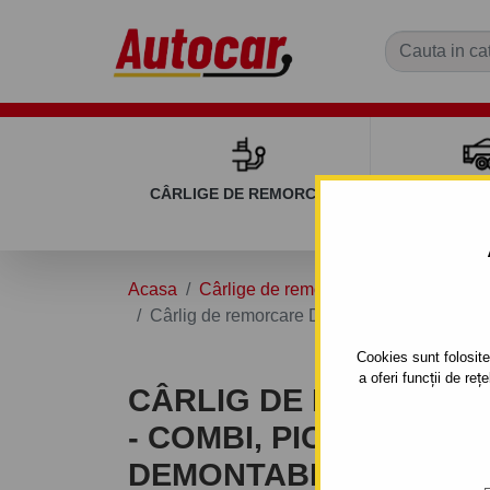
CÂRLIGE DE REMORCARE
REMOR
Acasa
Cârlige de remorcare
DACIA
LO
Cârlig de remorcare Dacia MCV - Combi, pic
Cookies sunt folosite 
a oferi funcții de re
CÂRLIG DE REMORCAR
- COMBI, PICK UP - SI
DEMONTABIL AUTOMAT