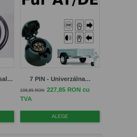
al...
7 PIN - Univerzálna...
Pret de baza
Pret
227,85 RON cu
239,85 RON
TVA
ALEGE