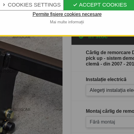
COOKIES SETTINGS
ACCEPT COOKIES


Descrierea completă a produ
Permite fișiere cookies necesare
Mai multe informații
În stoc
Cârlig de remorcare 
pick up - sistem dem
clemă - din 2007 - 20
Instalație electrică
Alegeți instalația ele
Montaj cârlig de remo
Fără montaj