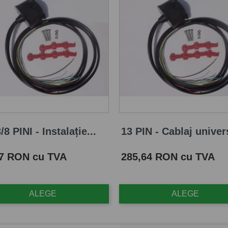
/8 PINI - Instalație...
13 PIN - Cablaj univers
Pret
87 RON cu TVA
285,64 RON cu TVA
ALEGE
ALEGE