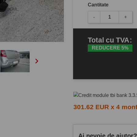
Cantitate
-
+
Total
cu TVA
:
REDUCERE 5%

301.62 EUR x 4 mon
Ai nevoie de ajutor