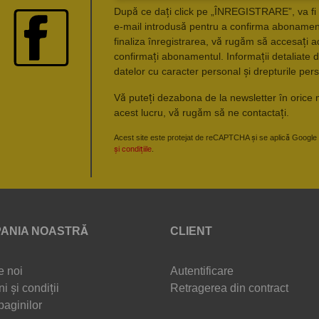
După ce dați click pe „ÎNREGISTRARE”, va fi 
e-mail introdusă pentru a confirma abonament
finaliza înregistrarea, vă rugăm să accesați a
confirmați abonamentul. Informații detaliate d
datelor cu caracter personal și drepturile pers
Vă puteți dezabona de la newsletter în orice 
acest lucru, vă rugăm să ne contactați.
Acest site este protejat de reCAPTCHA și se aplică Google
și condițiile
.
ANIA NOASTRĂ
CLIENT
e noi
Autentificare
i și condiții
Retragerea din contract
paginilor