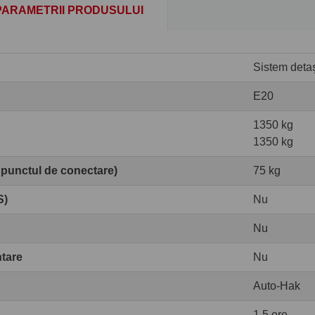
PARAMETRII PRODUSULUI
Sistem detaș
E20
1350 kg
1350 kg
 punctul de conectare)
75 kg
S)
Nu
Nu
ntare
Nu
Auto-Hak
1,5 ore