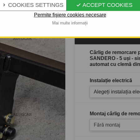
COOKIES SETTINGS
ACCEPT COOKIES


Descrierea completă a produ
Permite fișiere cookies necesare
Mai multe informații
În stoc
Cârlig de remorcare 
SANDERO - 5 uşi - s
automat cu clemă di
Instalație electrică
Alegeți instalația ele
Montaj cârlig de remo
Fără montaj