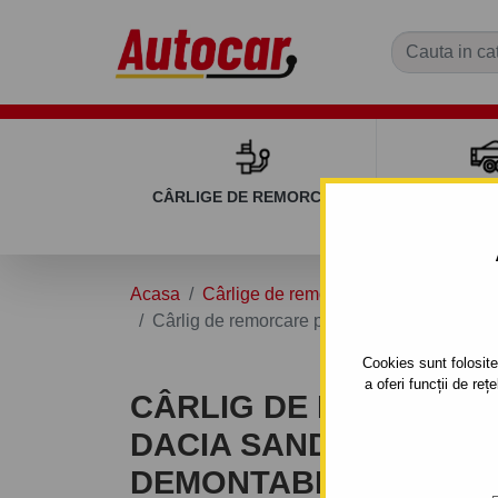
CÂRLIGE DE REMORCARE
REMOR
Acasa
Cârlige de remorcare
DACIA
SA
Cârlig de remorcare pentru Dacia SANDERO 
Cookies sunt folosite 
a oferi funcții de re
CÂRLIG DE REMORCA
DACIA SANDERO - 5 UŞ
DEMONTABIL AUTOMA