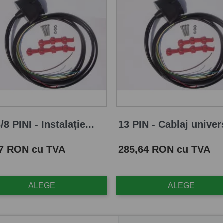
/8 PINI - Instalație...
13 PIN - Cablaj univers
Pret
87 RON cu TVA
285,64 RON cu TVA
ALEGE
ALEGE