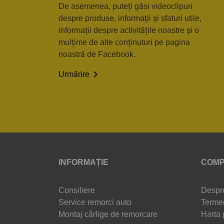
De asemenea, puteți găsi videoclipuri
despre produse, informații și sfaturi utile,
informații despre activitățile noastre și o
mulțime de alte conținuturi pe pagina
noastră de Facebook.

Urmărire
INFORMAȚIE
COMP
Consiliere
Despr
Service remorci auto
Termen
Montaj cârlige de remorcare
Harta 