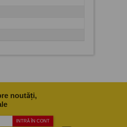
pre noutăți,
ale
INTRĂ ÎN CONT