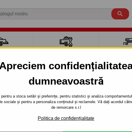

CI AUTO
ACCESORII REMORCĂ
CUTII PORTB
AUTO
TRANSV
Apreciem confidențialitate
dumneavoastră
NDERO
5 uși
2008 - 2012
- 5 uşi - sistem demontabil automat cu clemă din 2008 pana 
pentru a stoca setări și preferințe, pentru statistici și analiza comportamentului
țele sociale și pentru a personaliza conținutul și reclamele. Vă dați acordul c
RE PENTRU
Referinta:
G 53 Au
de remorcare s.r.l
I - SISTEM
Cârlig de remorcare demontab
Politica de confidențialitate
T CU CLEMĂ
Dacia Sandero, 5 uși. 08.200