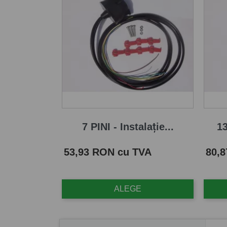
7 PINI - Instalație...
13
Pret
Pret
53,93 RON cu TVA
80,
ALEGE