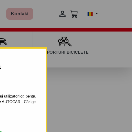

Kontakt
AGAJ ȘI BARE
SUPORTURI BICICLETE
ERSALE
a
2013
 utilizatorilor, pentru
ătre AUTOCAR - Cârlige
il automat cu clemă.
8 - 12.2012