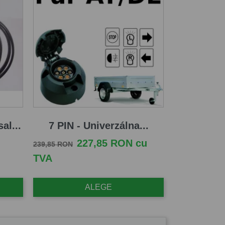
al...
7 PIN - Univerzálna...
Pret de baza
Pret
227,85 RON cu
239,85 RON
TVA
ALEGE