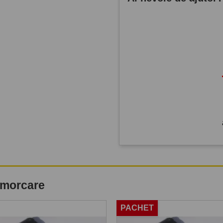
remorcare
PACHET