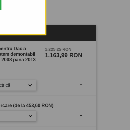
sului
pentru Dacia
1.225,25 RON
istem demontabil
1.163,99 RON
n 2008 pana 2013
-
ctrică
rcare (de la
453,60 RON
)
-