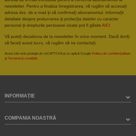
newsletter. Pentru a finaliza înregistrarea, vă rugăm să accesați
adresa dvs. de e-mail și să confirmați abonamentul. Informații
detaliate despre prelucrarea și protecția datelor cu caracter
personal și drepturile persoanei vizate pot fi găsite
AICI
Vă puteți dezabona de la newsletter în orice moment. Dacă doriți
să faceți acest lucru, vă rugăm să ne contactați.
Acest site este protejat de reCAPTCHA și se aplică Google
Politica de confidențialitate
și
Termenii și condițiile
.
INFORMAȚIE
COMPANIA NOASTRĂ