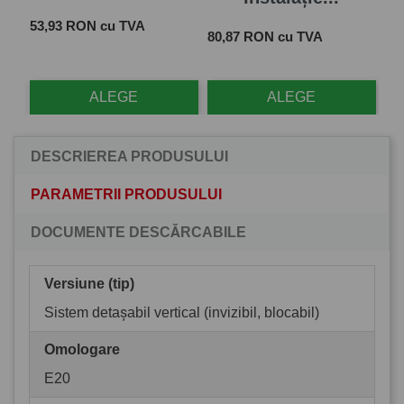
Pret
 cu
53,93 RON cu TVA
Pret
Pre
80,87 RON cu TVA
28
ALEGE
ALEGE
DESCRIEREA PRODUSULUI
PARAMETRII PRODUSULUI
DOCUMENTE DESCĂRCABILE
Versiune (tip)
Sistem detașabil vertical (invizibil, blocabil)
Omologare
E20