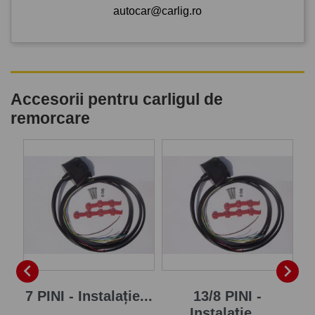
autocar@carlig.ro
Accesorii pentru carligul de
remorcare
P


7 PINI - Instalație...
13/8 PINI -
Instalație...