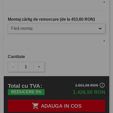
-
Montaj cârlig de remorcare (de la
453,60 RON
)
Fără montaj
-
Cantitate
-
+
info_outline
Total
cu TVA
:
1.501,58 RON
1.426,50 RON
REDUCERE 5%

ADAUGA IN COS