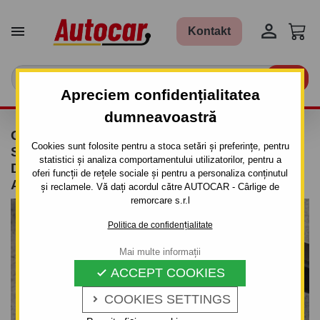


Kontakt

Apreciem confidențialitatea
dumneavoastră
CÂRLIG DE REMORCARE PENTRU DACIA
Cookies sunt folosite pentru a stoca setări și preferințe, pentru
SANDERO STEPWAY - 5 UŞI. - SISTEM
statistici și analiza comportamentului utilizatorilor, pentru a
DEMONTABIL VERTICAL CU CHEIE
oferi funcții de rețele sociale și pentru a personaliza conținutul
ANTIFURT- DIN 2009-2013
și reclamele. Vă dați acordul către AUTOCAR - Cârlige de
remorcare s.r.l
Politica de confidențialitate
Mai multe informații
ACCEPT COOKIES

COOKIES SETTINGS
