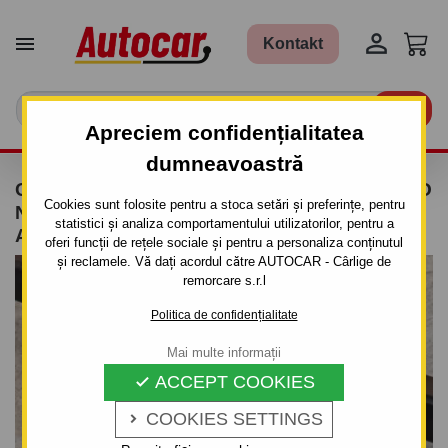


Kontakt

Apreciem confidențialitatea
dumneavoastră
CÂRLIG DE REMORCARE PENTRU DAEWOO
Cookies sunt folosite pentru a stoca setări și preferințe, pentru
NEXIA - 4UŞI. - SISTEM DEMONTABIL
statistici și analiza comportamentului utilizatorilor, pentru a
AUTOMAT CU CLEMĂ - DIN 1995 PÂNĂ 1997
oferi funcții de rețele sociale și pentru a personaliza conținutul
și reclamele. Vă dați acordul către AUTOCAR - Cârlige de
remorcare s.r.l
Politica de confidențialitate
Mai multe informații
ACCEPT COOKIES

COOKIES SETTINGS
