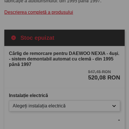
fabricaţie a autoturismului: din 1995 până 1997.
Descrierea completă a produsului
Stoc epuizat
Cârlig de remorcare pentru DAEWOO NEXIA - 4uşi.
- sistem demontabil automat cu clemă - din 1995
până 1997
547,45 RON
520,08 RON
Instalație electrică
Alegeți instalația electrică
-