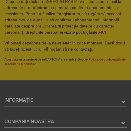
După ce dați click pe „ÎNREGISTRARE”, va fi trimis un e-mail la
adresa de e-mail introdusă pentru a confirma abonamentul la
newsletter. Pentru a finaliza înregistrarea, vă rugăm să accesați
adresa dvs. de e-mail și să confirmați abonamentul. Informații
detaliate despre prelucrarea și protecția datelor cu caracter
personal și drepturile persoanei vizate pot fi găsite
AICI
Vă puteți dezabona de la newsletter în orice moment. Dacă doriți
să faceți acest lucru, vă rugăm să ne contactați.
Acest site este protejat de reCAPTCHA și se aplică Google
Politica de confidențialitate
și
Termenii și condițiile
.
INFORMAȚIE
COMPANIA NOASTRĂ