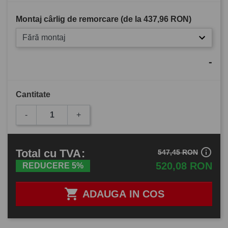
Montaj cârlig de remorcare (de la
437,96 RON
)
Fără montaj
-
Cantitate
-
+
info_outline
Total
cu TVA
:
547,45 RON
520,08 RON
REDUCERE 5%

ADAUGA IN COS