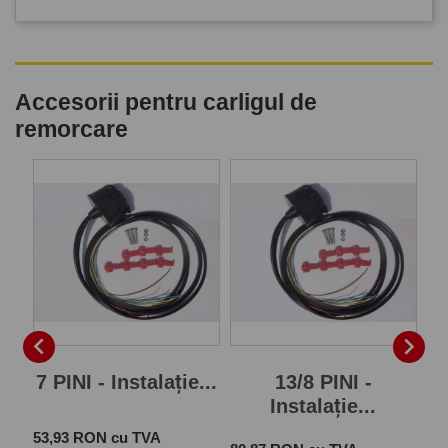
Accesorii pentru carligul de
remorcare
P


7 PINI - Instalație...
13/8 PINI -
Instalație...
Pret
 cu
53,93 RON cu TVA