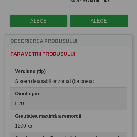
Pret
Pre
80,87 RON cu TVA
28
ALEGE
ALEGE
DESCRIEREA PRODUSULUI
PARAMETRII PRODUSULUI
Versiune (tip)
Sistem detașabil orizontal (baioneta)
Omologare
E20
Greutatea maximă a remorcii
1200 kg