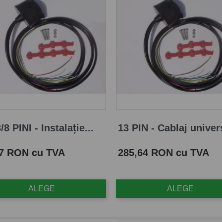
/8 PINI - Instalație...
13 PIN - Cablaj univers
Pret
87 RON cu TVA
285,64 RON cu TVA
ALEGE
ALEGE