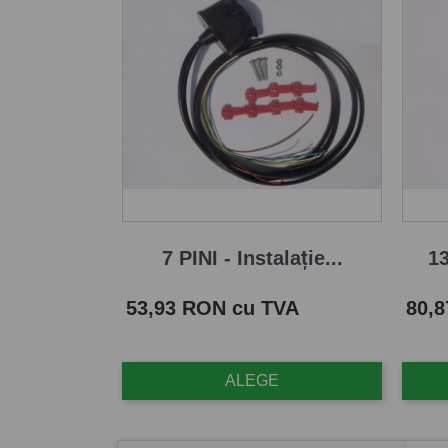
7 PINI - Instalație...
13
Pret
Pret
53,93 RON cu TVA
80,
ALEGE