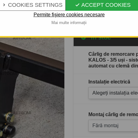
COOKIES SETTINGS
ACCEPT COOKIES


Descrierea completă a produ
Permite fișiere cookies necesare
Mai multe informații
În stoc
Cârlig de remorcar
KALOS - 3/5 uşi - si
automat cu clemă din
Instalație electrică
Alegeți instalația ele
Montaj cârlig de remo
Fără montaj