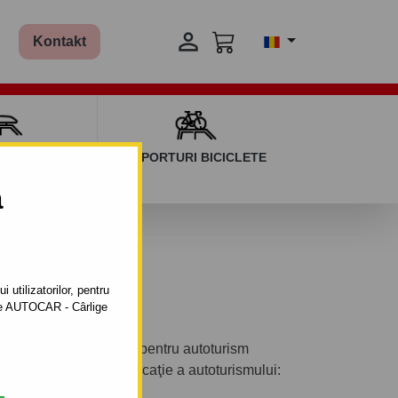

Kontakt
AGAJ ȘI BARE
SUPORTURI BICICLETE
ERSALE
a
8.
 utilizatorilor, pentru
ătre AUTOCAR - Cârlige
abil automat cu clemă pentru autoturism
3/5 uşi .Anul de fabricaţie a autoturismului: