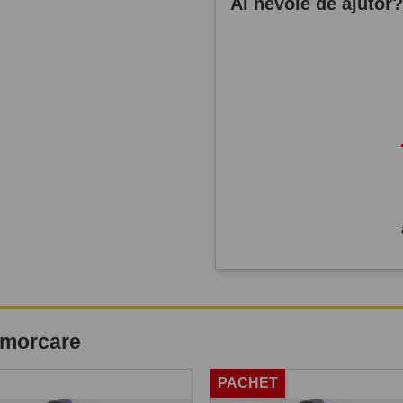
Ai nevoie de ajutor
remorcare
PACHET