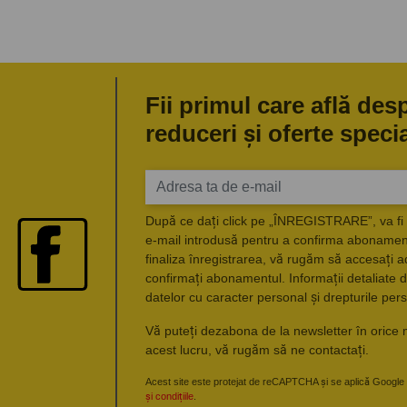
Fii primul care află des
reduceri și oferte speci
După ce dați click pe „ÎNREGISTRARE”, va fi 
e-mail introdusă pentru a confirma abonament
finaliza înregistrarea, vă rugăm să accesați a
confirmați abonamentul. Informații detaliate d
datelor cu caracter personal și drepturile pers
Vă puteți dezabona de la newsletter în orice 
acest lucru, vă rugăm să ne contactați.
Acest site este protejat de reCAPTCHA și se aplică Google
și condițiile
.