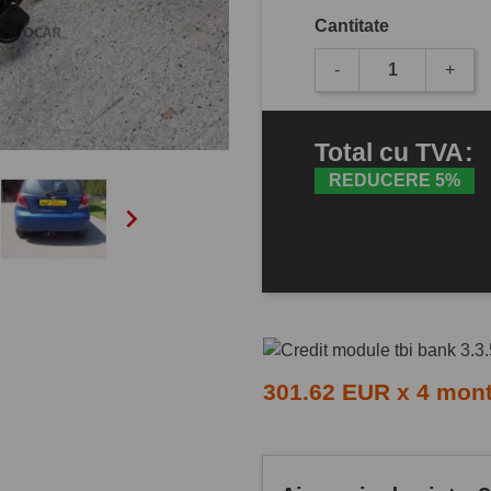
Cantitate
-
+
Total
cu TVA
:
REDUCERE 5%

301.62 EUR x 4 mon