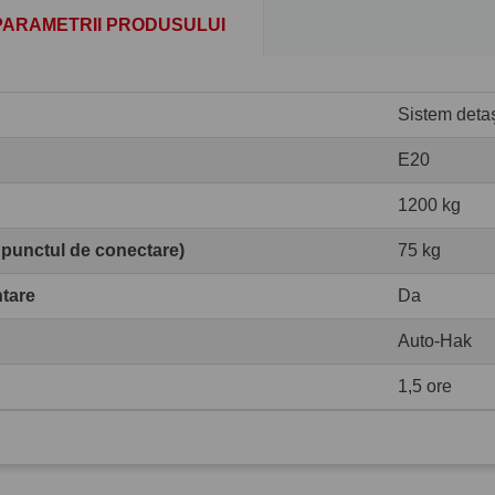
PARAMETRII PRODUSULUI
Sistem detaș
E20
1200 kg
 punctul de conectare)
75 kg
ntare
Da
Auto-Hak
1,5 ore