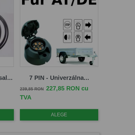
al...
7 PIN - Univerzálna...
Pret de baza
Pret
227,85 RON cu
239,85 RON
TVA
ALEGE