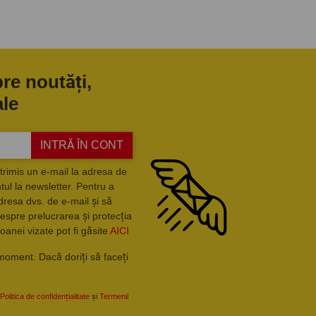
pre noutăți,
ale
INTRĂ ÎN CONT
trimis un e-mail la adresa de
ul la newsletter. Pentru a
dresa dvs. de e-mail și să
espre prelucrarea și protecția
oanei vizate pot fi găsite
AICI
moment. Dacă doriți să faceți
Politica de confidențialitate
și
Termenii