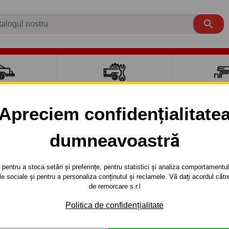

CI AUTO
ACCESORII REMORCĂ
CUTII PORTB
AUTO
TRANSV
Apreciem confidențialitate
dumneavoastră
KALOS
3 uși
2002 -
- 3/5 uşi - sistem demontabil automat cu clemă din 2002-200
pentru a stoca setări și preferințe, pentru statistici și analiza comportamentului
țele sociale și pentru a personaliza conținutul și reclamele. Vă dați acordul c
RE PENTRU
Referinta:
X 16 Au
de remorcare s.r.l
ŞI - SISTEM
Cârlig de remorcare - demont
Politica de confidențialitate
DAEWOO - typ: KALOS, seria : 
T CU CLEMĂ
din 2002-2008.