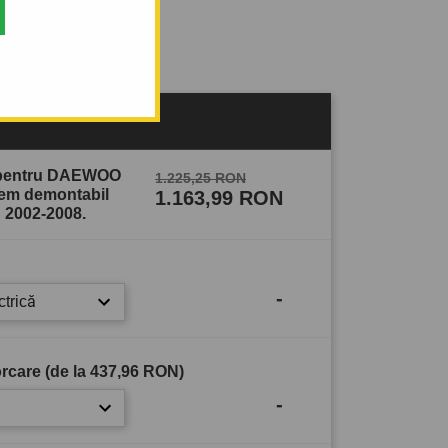
sului
e pentru DAEWOO
1.225,25 RON
stem demontabil
1.163,99 RON
 2002-2008.
-
ctrică
rcare (de la
437,96 RON
)
-