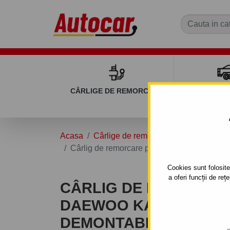
CÂRLIGE DE REMORCARE
REMOR
Acasa
Cârlige de remorcare
DAEWOO
Cârlig de remorcare pentru DAEWOO KALOS 
Cookies sunt folosite 
a oferi funcții de re
CÂRLIG DE REMORCA
DAEWOO KALOS - 3/5 U
DEMONTABIL AUTOMA