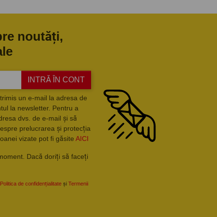
pre noutăți,
ale
INTRĂ ÎN CONT
trimis un e-mail la adresa de
ul la newsletter. Pentru a
dresa dvs. de e-mail și să
espre prelucrarea și protecția
oanei vizate pot fi găsite
AICI
moment. Dacă doriți să faceți
Politica de confidențialitate
și
Termenii