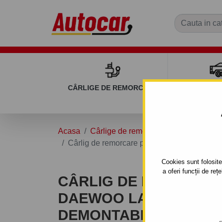
CÂRLIGE DE REMORCARE
REMOR
Acasa
Cârlige de remorcare
DAEWOO
Cârlig de remorcare pentru DAEWOO LANOS 
Cookies sunt folosite 
a oferi funcții de re
CÂRLIG DE REMORCA
DAEWOO LANOS - 4UŞI.
DEMONTABIL AUTOMA