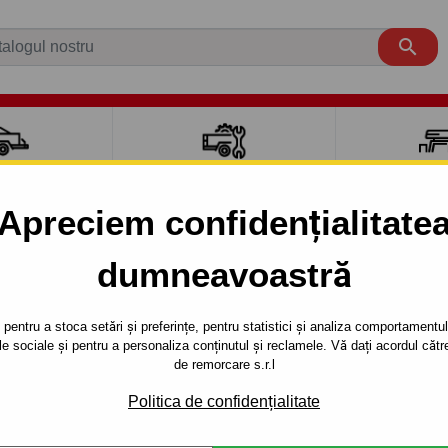

CI AUTO
ACCESORII REMORCĂ
CUTII PORTB
AUTO
TRANSV
Apreciem confidențialitate
dumneavoastră
LANOS
4 uși
1997 - 2003
- 4uşi. - sistem demontabil automat cu clemă din 1997 până
pentru a stoca setări și preferințe, pentru statistici și analiza comportamentului
țele sociale și pentru a personaliza conținutul și reclamele. Vă dați acordul c
RE PENTRU
Referinta:
X 09 Au
de remorcare s.r.l
 - SISTEM
Cârlig de remorcare demontab
Politica de confidențialitate
DAEWOO - typ: LANOS, seria : 
T CU CLEMĂ
1997 până 2003.