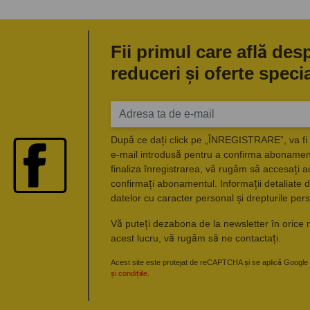
Fii primul care află des
reduceri și oferte speci
După ce dați click pe „ÎNREGISTRARE”, va fi 
e-mail introdusă pentru a confirma abonament
finaliza înregistrarea, vă rugăm să accesați a
confirmați abonamentul. Informații detaliate d
datelor cu caracter personal și drepturile pers
Vă puteți dezabona de la newsletter în orice 
acest lucru, vă rugăm să ne contactați.
Acest site este protejat de reCAPTCHA și se aplică Google
și condițiile
.