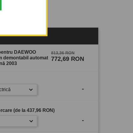
sului
e pentru DAEWOO
813,36 RON
em demontabil automat
772,69 RON
ână 2003
-
ctrică
rcare (de la
437,96 RON
)
-