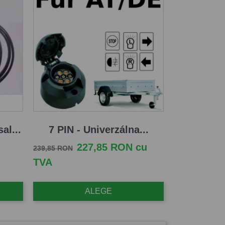
al...
7 PIN - Univerzálna...
Pret de baza
Pret
227,85 RON cu
239,85 RON
TVA
ALEGE