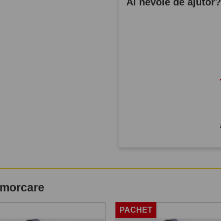
Ai nevoie de ajutor
remorcare
PACHET