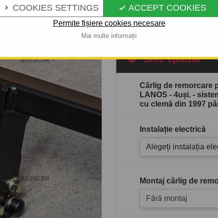
COOKIES SETTINGS
ACCEPT COOKIES


Descrierea completă a produ
Permite fișiere cookies necesare
Mai multe informații
Stoc epuizat
Cârlig de remorcar
LANOS - 4uşi. - sist
cu clemă din 1997 p
Instalație electrică
Alegeți instalația ele
Montaj cârlig de remo
Fără montaj