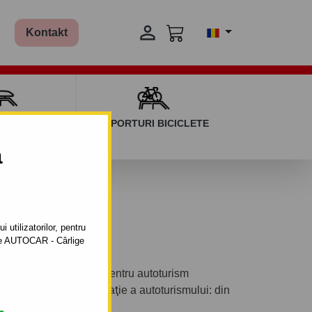

Kontakt
AGAJ ȘI BARE
SUPORTURI BICICLETE
ERSALE
a
 2003
 utilizatorilor, pentru
ătre AUTOCAR - Cârlige
il automat cu clemă pentru autoturism
4 uşi .Anul de fabricaţie a autoturismului: din