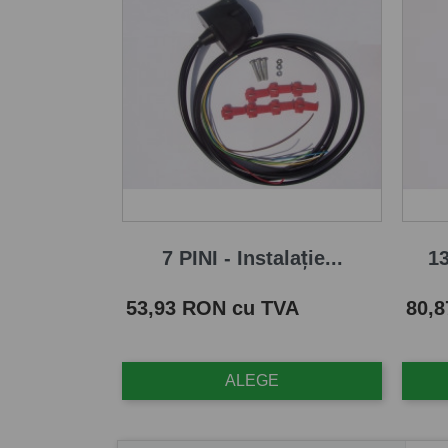
7 PINI - Instalație...
13
Pret
Pret
53,93 RON cu TVA
80,
ALEGE