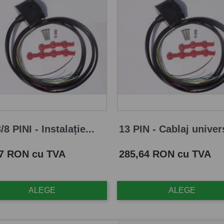
/8 PINI - Instalație...
13 PIN - Cablaj univers
Pret
87 RON cu TVA
285,64 RON cu TVA
ALEGE
ALEGE