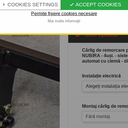
COOKIES SETTINGS
ACCEPT COOKIES


Descrierea completă a produ
Permite fișiere cookies necesare
Mai multe informații
Stoc epuizat
Cârlig de remorcar
NUBIRA - 4uşi. - sis
automat cu clemă - d
Instalație electrică
Alegeți instalația ele
Montaj cârlig de remo
Fără montaj