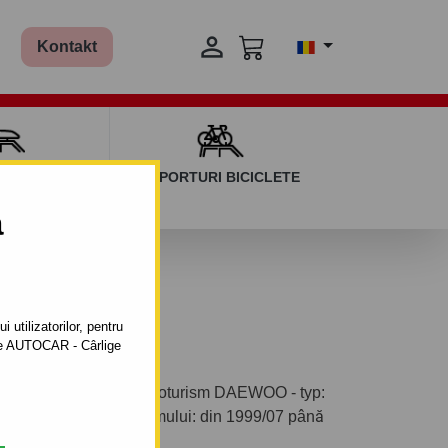

Kontakt
AGAJ ȘI BARE
SUPORTURI BICICLETE
ERSALE
a
până 2003
 utilizatorilor, pentru
ătre AUTOCAR - Cârlige
bil cu clemă pentru autoturism DAEWOO - typ:
e fabricaţie a autoturismului: din 1999/07 până