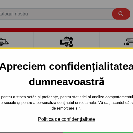

CI AUTO
ACCESORII REMORCĂ
CUTII PORTB
AUTO
TRANSV
Apreciem confidențialitate
dumneavoastră
NUBIRA
4 uși
1999 - 2003
 - 4uşi. - sistem demontabil automat cu clemă - din 1999/07 
pentru a stoca setări și preferințe, pentru statistici și analiza comportamentului
țele sociale și pentru a personaliza conținutul și reclamele. Vă dați acordul c
RE PENTRU
Referinta:
X 11 Au
de remorcare s.r.l
. - SISTEM
Cârlig de remorcare demonta
Politica de confidențialitate
NUBIRA, seria : 4 uşi .Anul d
 CU CLEMĂ -
2003.