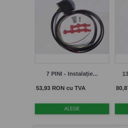
7 PINI - Instalație...
13
Pret
Pret
53,93 RON cu TVA
80,
ALEGE