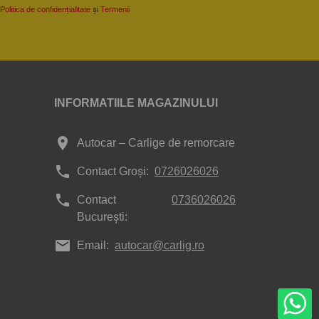
Politica de confidențialitate
și
Termenii
INFORMATIILE MAGAZINULUI
place
Autocar – Carlige de remorcare
phone
Contact Groși:
0726026026
phone
Contact
0736026026
București:
mail
Email:
autocar@carlig.ro