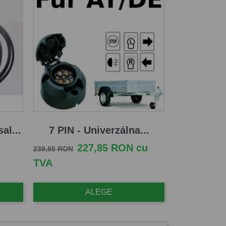
al...
7 PIN - Univerzálna...
Pret de baza
Pret
227,85 RON cu
239,85 RON
TVA
ALEGE