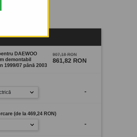
sului
e pentru DAEWOO
907,18 RON
tem demontabil
861,82 RON
in 1999/07 până 2003
-
ctrică
rcare (de la
469,24 RON
)
-