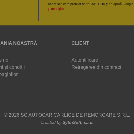
Acest site este protejat de reCAPTCHA și se aplică Google
și condițiile
.
ANIA NOASTRĂ
CLIENT
e noi
Autentificare
i și condiții
Retragerea din contract
paginilor
© 2026 SC AUTOCAR CARLIGE DE REMORCARE S.R.L.
Created by
SybriSoft, s.r.o.