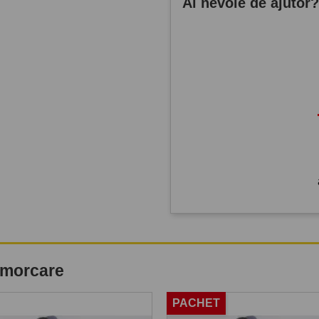
Ai nevoie de ajutor
remorcare
PACHET