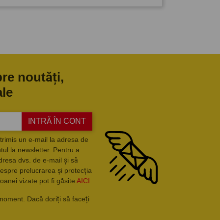
pre noutăți,
ale
INTRĂ ÎN CONT
trimis un e-mail la adresa de
ul la newsletter. Pentru a
dresa dvs. de e-mail și să
espre prelucrarea și protecția
oanei vizate pot fi găsite
AICI
moment. Dacă doriți să faceți