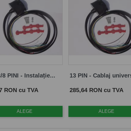
/8 PINI - Instalație...
13 PIN - Cablaj univers
Pret
87 RON cu TVA
285,64 RON cu TVA
ALEGE
ALEGE