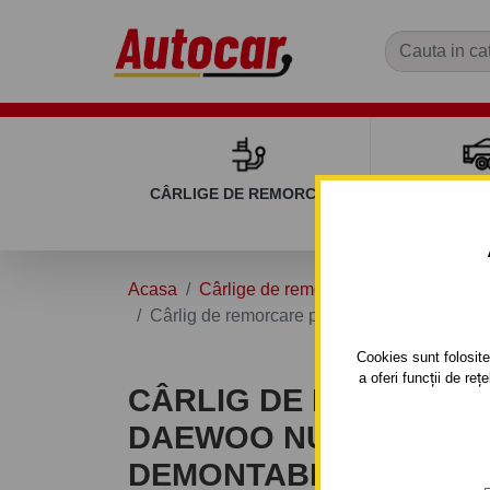
CÂRLIGE DE REMORCARE
REMOR
Acasa
Cârlige de remorcare
DAEWOO
Cârlig de remorcare pentru DAEWOO NUBIRA
Cookies sunt folosite 
a oferi funcții de re
CÂRLIG DE REMORCA
DAEWOO NUBIRA - 4UŞI
DEMONTABIL AUTOMAT