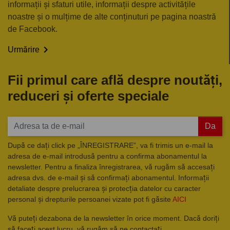
informații și sfaturi utile, informații despre activitățile
noastre și o mulțime de alte conținuturi pe pagina noastră
de Facebook.

Urmărire
Fii primul care află despre noutăți,
reduceri și oferte speciale
Da
După ce dați click pe „ÎNREGISTRARE”, va fi trimis un e-mail la
adresa de e-mail introdusă pentru a confirma abonamentul la
newsletter. Pentru a finaliza înregistrarea, vă rugăm să accesați
adresa dvs. de e-mail și să confirmați abonamentul. Informații
detaliate despre prelucrarea și protecția datelor cu caracter
personal și drepturile persoanei vizate pot fi găsite
AICI
Vă puteți dezabona de la newsletter în orice moment. Dacă doriți
să faceți acest lucru, vă rugăm să ne contactați.