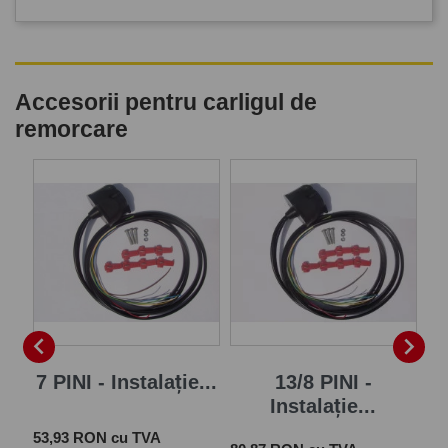
Accesorii pentru carligul de
remorcare
P


7 PINI - Instalație...
13/8 PINI -
Instalație...
Pret
 cu
53,93 RON cu TVA