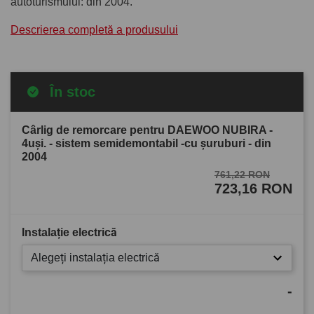
autoturismului: din 2004.
Descrierea completă a produsului
În stoc
Cârlig de remorcare pentru DAEWOO NUBIRA -
4uşi. - sistem semidemontabil -cu şuruburi - din
2004
761,22 RON
723,16 RON
Instalație electrică
Alegeți instalația electrică
-