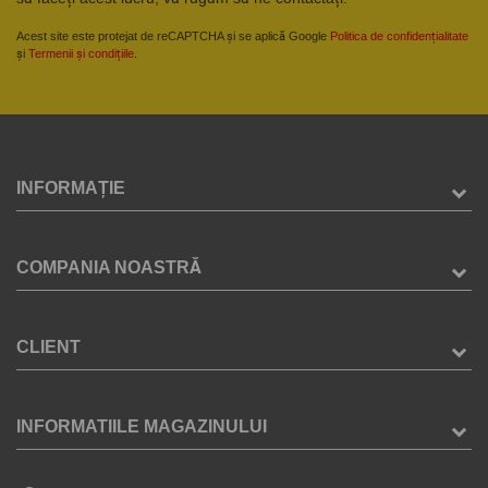
Acest site este protejat de reCAPTCHA și se aplică Google
Politica de confidențialitate
și
Termenii și condițiile
.
INFORMAȚIE
COMPANIA NOASTRĂ
CLIENT
INFORMATIILE MAGAZINULUI