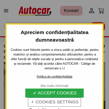


Kontakt

Apreciem confidențialitatea
dumneavoastră
CÂRLIG DE REMORCARE PENTRU DAEWOO
Cookies sunt folosite pentru a stoca setări și preferințe, pentru
NUBIRA - 4UŞI. - SISTEM SEMIDEMONTABIL -
statistici și analiza comportamentului utilizatorilor, pentru a
CU ŞURUBURI - DIN 2004
oferi funcții de rețele sociale și pentru a personaliza conținutul
și reclamele. Vă dați acordul către AUTOCAR - Cârlige de
remorcare s.r.l
Politica de confidențialitate
Mai multe informații
ACCEPT COOKIES

COOKIES SETTINGS
