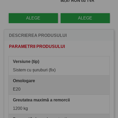
Pret
Pre
80,87 RON cu TVA
28
ALEGE
ALEGE
DESCRIEREA PRODUSULUI
PARAMETRII PRODUSULUI
Versiune (tip)
Sistem cu șuruburi (fix)
Omologare
E20
Greutatea maximă a remorcii
1200 kg