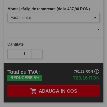
Montaj cârlig de remorcare (de la
437,96 RON
)
Fără montaj
-
Cantitate
-
+
info_outline
Total
cu TVA
:
761,22 RON
723,16 RON
REDUCERE 5%

ADAUGA IN COS