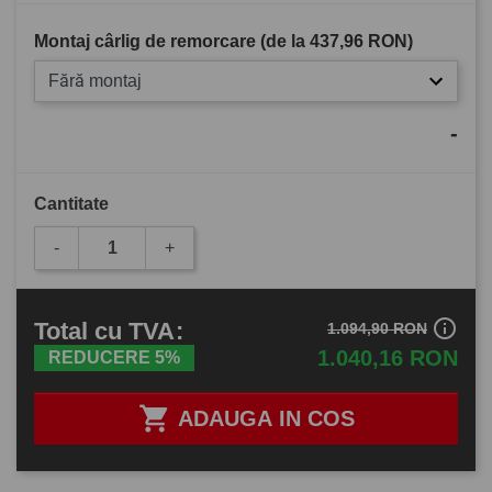
Montaj cârlig de remorcare (de la
437,96 RON
)
Fără montaj
-
Cantitate
-
+
info_outline
Total
cu TVA
:
1.094,90 RON
1.040,16 RON
REDUCERE 5%

ADAUGA IN COS