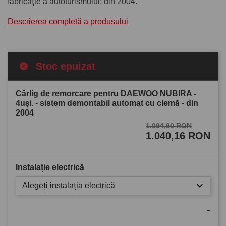
fabricaţie a autoturismului: din 2004.
Descrierea completă a produsului
Stoc epuizat
Cârlig de remorcare pentru DAEWOO NUBIRA -
4uşi. - sistem demontabil automat cu clemă - din
2004
1.094,90 RON
1.040,16 RON
Instalație electrică
Alegeți instalația electrică
-