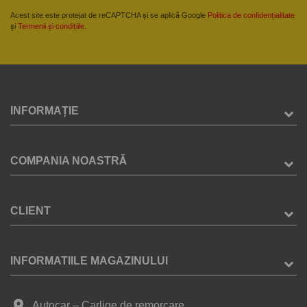
Acest site este protejat de reCAPTCHA și se aplică Google
Politica de confidențialitate
și
Termenii și condițiile
.
INFORMAȚIE
COMPANIA NOASTRĂ
CLIENT
INFORMATIILE MAGAZINULUI
place
Autocar – Carlige de remorcare