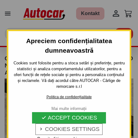


Kontakt

Apreciem confidențialitatea
dumneavoastră
CÂRLIG DE REMORCARE PENTRU DAEWOO
Cookies sunt folosite pentru a stoca setări și preferințe, pentru
NUBIRA - 4UŞI. - SISTEM DEMONTABIL
statistici și analiza comportamentului utilizatorilor, pentru a
AUTOMAT CU CLEMĂ - DIN 2004
oferi funcții de rețele sociale și pentru a personaliza conținutul
și reclamele. Vă dați acordul către AUTOCAR - Cârlige de
remorcare s.r.l
Politica de confidențialitate
Mai multe informații
ACCEPT COOKIES

COOKIES SETTINGS
