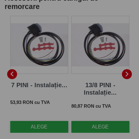
remorcare
P


7 PINI - Instalație...
13/8 PINI -
Instalație...
Pret
 cu
53,93 RON cu TVA
Pret
Pre
80,87 RON cu TVA
28
ALEGE
ALEGE