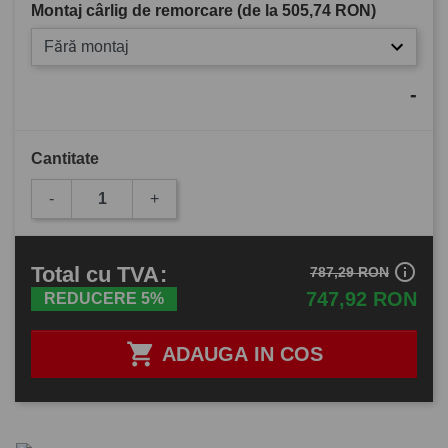
Montaj cârlig de remorcare (de la
505,74 RON
)
Fără montaj
-
Cantitate
-
+
info_outline
Total
cu TVA
:
787,29 RON
747,92 RON
REDUCERE 5%

ADAUGA IN COS