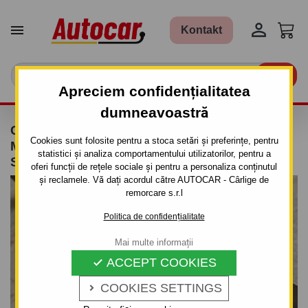


Kontakt

Apreciem confidențialitatea
dumneavoastră
CÂRLIG DE REMORCARE PENTRU DODGE
Cookies sunt folosite pentru a stoca setări și preferințe, pentru
MINI RAM - VAN, (ES) - SISTEM
statistici și analiza comportamentului utilizatorilor, pentru a
SEMIDEMONTABIL -CU ŞURUBURI
oferi funcții de rețele sociale și pentru a personaliza conținutul
și reclamele. Vă dați acordul către AUTOCAR - Cârlige de
remorcare s.r.l
Politica de confidențialitate
Mai multe informații
ACCEPT COOKIES

COOKIES SETTINGS
