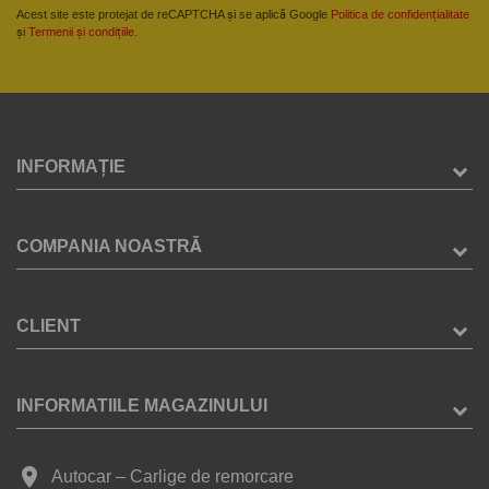
Acest site este protejat de reCAPTCHA și se aplică Google
Politica de confidențialitate
și
Termenii și condițiile
.
INFORMAȚIE
COMPANIA NOASTRĂ
CLIENT
INFORMATIILE MAGAZINULUI
place
Autocar – Carlige de remorcare