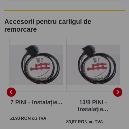
Accesorii pentru carligul de
remorcare
P


7 PINI - Instalație...
13/8 PINI -
Instalație...
Pret
 cu
53,93 RON cu TVA
Pret
Pre
80,87 RON cu TVA
28