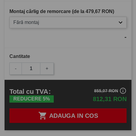
Montaj cârlig de remorcare (de la
479,67 RON
)
Fără montaj
-
Cantitate
-
+
info_outline
Total
cu TVA
:
855,07 RON
812,31 RON
REDUCERE 5%

ADAUGA IN COS