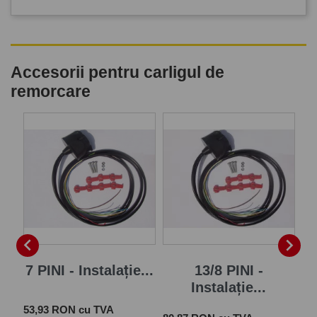
Accesorii pentru carligul de
remorcare
P


7 PINI - Instalație...
13/8 PINI -
Instalație...
Pret
 cu
53,93 RON cu TVA