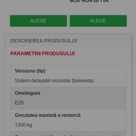
Pret
Pre
80,87 RON cu TVA
28
ALEGE
ALEGE
DESCRIEREA PRODUSULUI
PARAMETRII PRODUSULUI
Versiune (tip)
Sistem detașabil orizontal (baioneta)
Omologare
E20
Greutatea maximă a remorcii
1300 kg