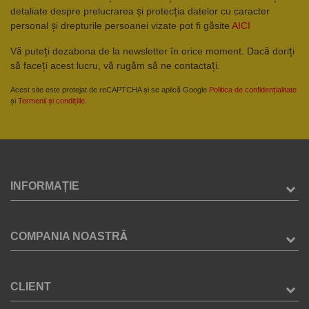
detaliate despre prelucrarea și protecția datelor cu caracter
personal și drepturile persoanei vizate pot fi găsite
AICI
Vă puteți dezabona de la newsletter în orice moment. Dacă doriți
să faceți acest lucru, vă rugăm să ne contactați.
Acest site este protejat de reCAPTCHA și se aplică Google
Politica de confidențialitate
și
Termenii și condițiile
.
INFORMAȚIE
COMPANIA NOASTRĂ
CLIENT