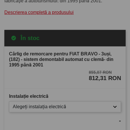
fabricaţie a autoturismului: din 1995 până 2001.
Descrierea completă a produsului
În stoc
Cârlig de remorcare pentru FIAT BRAVO - 3uşi,
(182) - sistem demontabil automat cu clemă- din
1995 până 2001
855,07 RON
812,31 RON
Instalație electrică
Alegeți instalația electrică
-