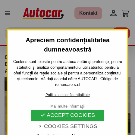


Kontakt

Apreciem confidențialitatea
dumneavoastră
CÂRLIG DE REMORCARE PENTRU FIAT
Cookies sunt folosite pentru a stoca setări și preferințe, pentru
BRAVO - 3UŞI, (182) - SISTEM DEMONTABIL
statistici și analiza comportamentului utilizatorilor, pentru a
AUTOMAT CU CLEMĂ- DIN 1995 PÂNĂ 2001
oferi funcții de rețele sociale și pentru a personaliza conținutul
și reclamele. Vă dați acordul către AUTOCAR - Cârlige de
remorcare s.r.l
Politica de confidențialitate
Mai multe informații
ACCEPT COOKIES

COOKIES SETTINGS
