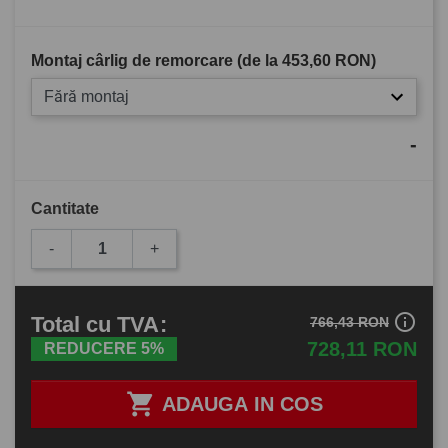
Montaj cârlig de remorcare (de la
453,60 RON
)
Fără montaj
-
Cantitate
-
+
info_outline
Total
cu TVA
:
766,43 RON
728,11 RON
REDUCERE 5%

ADAUGA IN COS