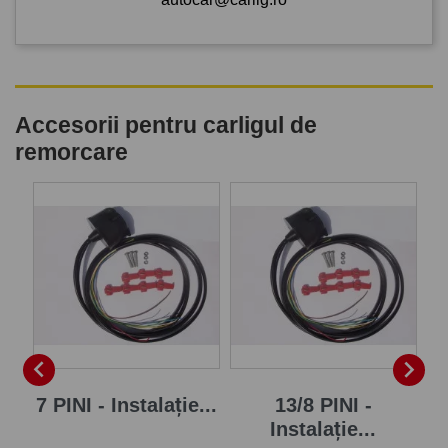
Accesorii pentru carligul de
remorcare
P


7 PINI - Instalație...
13/8 PINI -
Instalație...