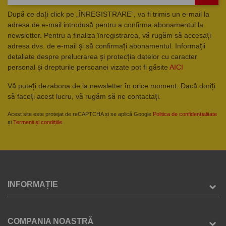
După ce dați click pe „ÎNREGISTRARE”, va fi trimis un e-mail la
adresa de e-mail introdusă pentru a confirma abonamentul la
newsletter. Pentru a finaliza înregistrarea, vă rugăm să accesați
adresa dvs. de e-mail și să confirmați abonamentul. Informații
detaliate despre prelucrarea și protecția datelor cu caracter
personal și drepturile persoanei vizate pot fi găsite
AICI
Vă puteți dezabona de la newsletter în orice moment. Dacă doriți
să faceți acest lucru, vă rugăm să ne contactați.
Acest site este protejat de reCAPTCHA și se aplică Google
Politica de confidențialitate
și
Termenii și condițiile
.
INFORMAȚIE
COMPANIA NOASTRĂ