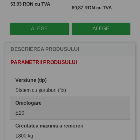
Pret
 cu
53,93 RON cu TVA
Pret
Pre
80,87 RON cu TVA
28
ALEGE
ALEGE
DESCRIEREA PRODUSULUI
PARAMETRII PRODUSULUI
Versiune (tip)
Sistem cu șuruburi (fix)
Omologare
E20
Greutatea maximă a remorcii
1800 kg