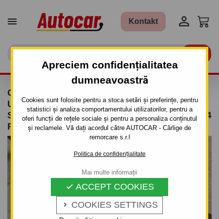


Kontakt

Apreciem confidențialitatea
dumneavoastră
CÂRLIG DE REMORCARE PENTRU FIAT
Cookies sunt folosite pentru a stoca setări și preferințe, pentru
ULLYSSE - 5UŞI, VAN, (220) - SISTEM
statistici și analiza comportamentului utilizatorilor, pentru a
SEMIDEMONTABIL -CU ŞURUBURI - DIN 1994
oferi funcții de rețele sociale și pentru a personaliza conținutul
PÂNĂ 2002
și reclamele. Vă dați acordul către AUTOCAR - Cârlige de
remorcare s.r.l
Politica de confidențialitate
Mai multe informații
ACCEPT COOKIES

COOKIES SETTINGS
