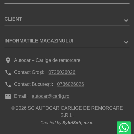
CLIENT
INFORMATIILE MAGAZINULUI
place
Autocar – Carlige de remorcare
phone
Contact Groși:
0726026026
phone
Contact București:
0736026026
mail
Email:
autocar@carlig.ro
© 2026 SC AUTOCAR CARLIGE DE REMORCARE
S.R.L.
Created by
SybriSoft, s.r.o.