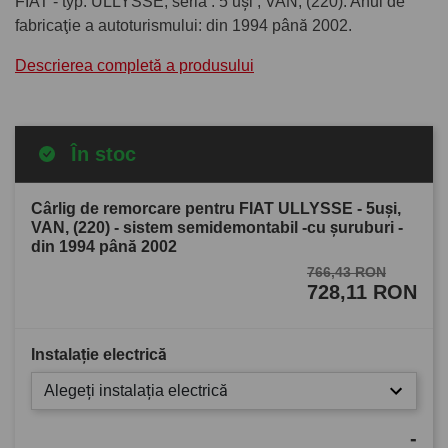
FIAT - typ: ULLYSSE, seria : 5 uşi , VAN, (220). Anul de
fabricaţie a autoturismului: din 1994 până 2002.
Descrierea completă a produsului
În stoc
Cârlig de remorcare pentru FIAT ULLYSSE - 5uşi,
VAN, (220) - sistem semidemontabil -cu şuruburi -
din 1994 până 2002
766,43 RON
728,11 RON
Instalație electrică
Alegeți instalația electrică
-