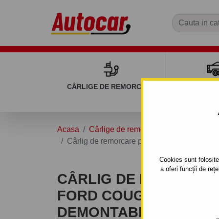
CÂRLIGE DE REMORCARE
REMOR
Acasa
Cârlige de remorcare
FORD
CO
Cârlig de remorcare pentru FORD COUGAR - 
Cookies sunt folosite 
a oferi funcții de re
CÂRLIG DE REMORCA
FORD COUGAR - 4/5UŞI.
DEMONTABIL AUTOMAT