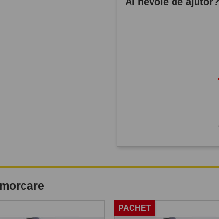
Ai nevoie de ajutor
remorcare
PACHET