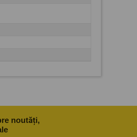
pre noutăți,
ale