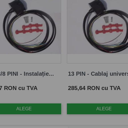
/8 PINI - Instalație...
13 PIN - Cablaj univers
Pret
87 RON cu TVA
285,64 RON cu TVA
ALEGE
ALEGE