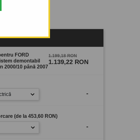
sului
 pentru FORD
1.199,18 RON
sistem demontabil
1.139,22 RON
in 2000/10 până 2007
-
ctrică
rcare (de la
453,60 RON
)
-