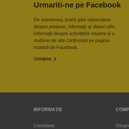
Urmariti-ne pe Facebook
De asemenea, puteți găsi videoclipuri
despre produse, informații și sfaturi utile,
informații despre activitățile noastre și o
mulțime de alte conținuturi pe pagina
noastră de Facebook.

Urmărire
INFORMAȚIE
COMP
Consiliere
Despr