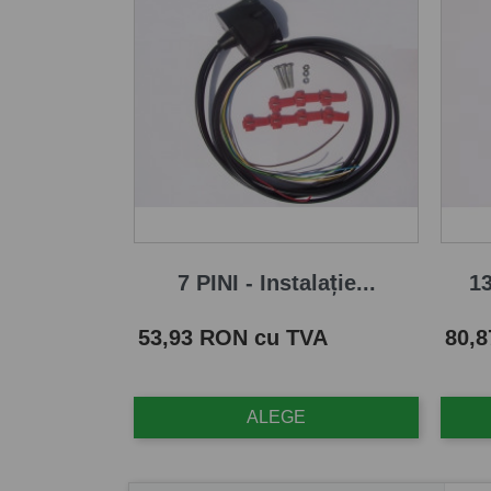
7 PINI - Instalație...
13
Pret
Pret
53,93 RON cu TVA
80,
ALEGE