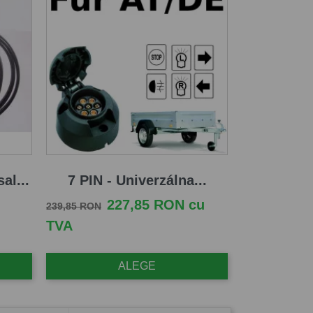
al...
7 PIN - Univerzálna...
Pret de baza
Pret
227,85 RON cu
239,85 RON
TVA
ALEGE