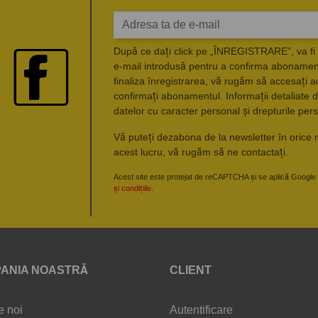
După ce dați click pe „ÎNREGISTRARE”, va fi 
e-mail introdusă pentru a confirma abonament
finaliza înregistrarea, vă rugăm să accesați a
confirmați abonamentul. Informații detaliate d
datelor cu caracter personal și drepturile pers
Vă puteți dezabona de la newsletter în orice 
acest lucru, vă rugăm să ne contactați.
Acest site este protejat de reCAPTCHA și se aplică Google
și condițiile
.
ANIA NOASTRĂ
CLIENT
e noi
Autentificare