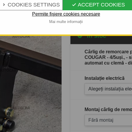
COOKIES SETTINGS
ACCEPT COOKIES


Descrierea completă a produ
Permite fișiere cookies necesare
Mai multe informații
În stoc
Cârlig de remorcare
COUGAR - 4/5uşi., - 
automat cu clemă - d
Instalație electrică
Alegeți instalația ele
Montaj cârlig de remo
Fără montaj