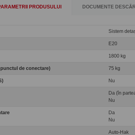
PARAMETRII PRODUSULUI
DOCUMENTE DESCĂR
Sistem detaș
E20
1800 kg
 punctul de conectare)
75 kg
S)
Nu
Da (în partea
Nu
ntare
Da
Nu
Auto-Hak