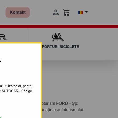

Kontakt
AGAJ ȘI BARE
SUPORTURI BICICLETE
ERSALE
a
 până 2007
 utilizatorilor, pentru
ătre AUTOCAR - Cârlige
- demontabil pentru autoturism FORD - typ:
 Y, B 5 Y).Anul de fabricaţie a autoturismului: