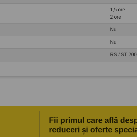
1,5 ore
2 ore
Nu
Nu
RS / ST 200
Fii primul care află des
reduceri și oferte speci