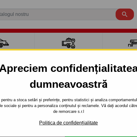

CI AUTO
ACCESORII REMORCĂ
CUTII PORTB
AUTO
TRANSV
Apreciem confidențialitate
dumneavoastră
UGAR
3 uși
2000 - 2007
4/5uşi., - sistem demontabil automat cu clemă - din 2000/10
pentru a stoca setări și preferințe, pentru statistici și analiza comportamentului
țele sociale și pentru a personaliza conținutul și reclamele. Vă dați acordul c
RE PENTRU
Referinta:
C 36 Au
de remorcare s.r.l
, - SISTEM
Cârlig de remorcare tip 2xxx 
Politica de confidențialitate
COUGAR, seria : 4/5 uşi , (B 4
 CU CLEMĂ -
din 2000/10 până 2007.