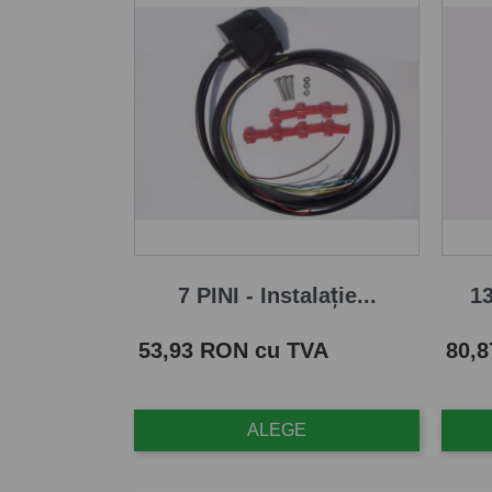
7 PINI - Instalație...
13
Pret
Pret
53,93 RON cu TVA
80,
ALEGE