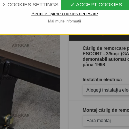
IN 1996/01
COOKIES SETTINGS
ACCEPT COOKIES


Descrierea completă a produ
Permite fișiere cookies necesare
Mai multe informații
Stoc epuizat
Cârlig de remorcare
ESCORT - 3/5uşi. (GA
demontabil automat c
până 1998
Instalație electrică
Alegeți instalația ele
Montaj cârlig de remo
Fără montaj