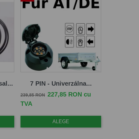
al...
7 PIN - Univerzálna...
Pret de baza
Pret
227,85 RON cu
239,85 RON
TVA
ALEGE