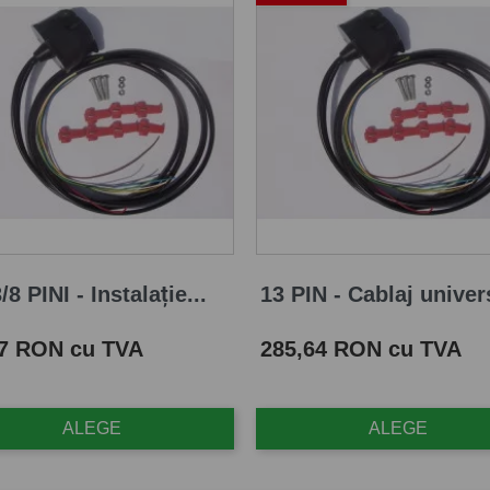
/8 PINI - Instalație...
13 PIN - Cablaj univers
Pret
87 RON cu TVA
285,64 RON cu TVA
ALEGE
ALEGE