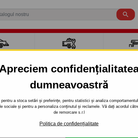

CI AUTO
ACCESORII REMORCĂ
CUTII PORTB
AUTO
TRANSV
Apreciem confidențialitate
dumneavoastră
CORT
5 uși
1996 - 1998
3/5uşi. (GAL, AAL, ABL) - sistem demontabil automat cu clem
pentru a stoca setări și preferințe, pentru statistici și analiza comportamentului
țele sociale și pentru a personaliza conținutul și reclamele. Vă dați acordul c
RE PENTRU
Referinta:
C 10 Au
de remorcare s.r.l
 (GAL, AAL,
Cârlig de remorcare demontab
Politica de confidențialitate
TABIL
Ford Escort, 3/5 dv. 01.1996 