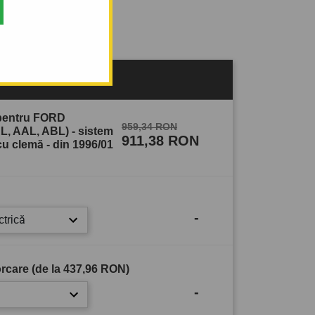
sului
 pentru FORD
959,34 RON
L, AAL, ABL) - sistem
911,38 RON
u clemă - din 1996/01
-
ctrică
rcare (de la
437,96 RON
)
-