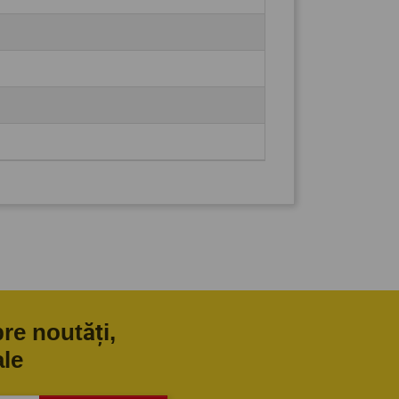
pre noutăți,
ale