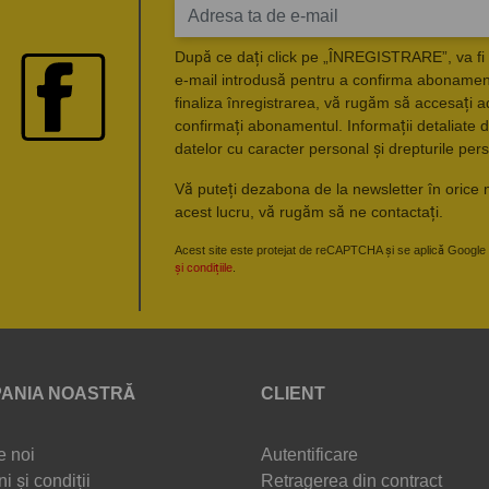
După ce dați click pe „ÎNREGISTRARE”, va fi 
e-mail introdusă pentru a confirma abonament
finaliza înregistrarea, vă rugăm să accesați a
confirmați abonamentul. Informații detaliate d
datelor cu caracter personal și drepturile pers
Vă puteți dezabona de la newsletter în orice 
acest lucru, vă rugăm să ne contactați.
Acest site este protejat de reCAPTCHA și se aplică Google
și condițiile
.
ANIA NOASTRĂ
CLIENT
e noi
Autentificare
i și condiții
Retragerea din contract