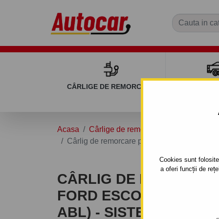
CÂRLIGE DE REMORCARE
REMOR
Acasa
Cârlige de remorcare
FORD
ES
Cârlig de remorcare pentru FORD ESCORT - 
Cookies sunt folosite 
a oferi funcții de re
CÂRLIG DE REMORCA
FORD ESCORT - 3/5UŞI.
ABL) - SISTEM DEMON