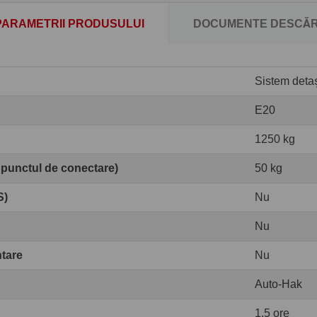
PARAMETRII PRODUSULUI
DOCUMENTE DESCĂR
Sistem detaș
E20
1250 kg
 punctul de conectare)
50 kg
S)
Nu
Nu
ntare
Nu
Auto-Hak
1,5 ore