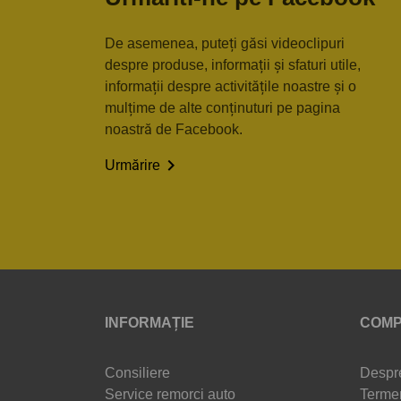
De asemenea, puteți găsi videoclipuri
despre produse, informații și sfaturi utile,
informații despre activitățile noastre și o
mulțime de alte conținuturi pe pagina
noastră de Facebook.

Urmărire
INFORMAȚIE
COMP
Consiliere
Despr
Service remorci auto
Termen