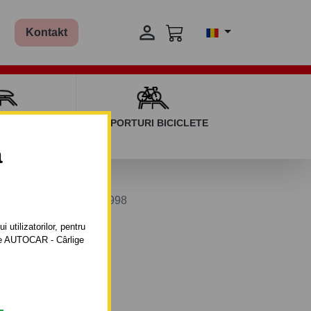

Kontakt
AGAJ ȘI BARE
SUPORTURI BICICLETE
ERSALE
a
ă - din 1996/01 până 1998
 utilizatorilor, pentru
ătre AUTOCAR - Cârlige
il automat cu clemă.
- 10.1998