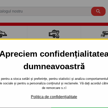

CI AUTO
ACCESORII REMORCĂ
CUTII PORTB
AUTO
TRANSV
Apreciem confidențialitate
dumneavoastră
CUS
3 uși
2004 - 2011
/5uşi. - sistem semidemontabil -cu şuruburi
pentru a stoca setări și preferințe, pentru statistici și analiza comportamentului
țele sociale și pentru a personaliza conținutul și reclamele. Vă dați acordul c
RE PENTRU
Referinta:
C 44 S
de remorcare s.r.l
- SISTEM
Cârlig de remorcare semidemo
Politica de confidențialitate
 ŞURUBURI
Ford Focus, 3/5 uși. 11.2004 