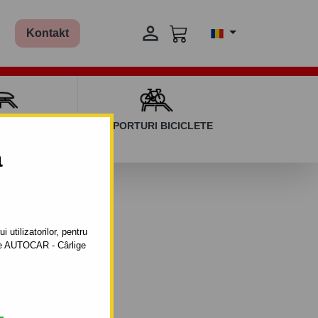

Kontakt
AGAJ ȘI BARE
SUPORTURI BICICLETE
ERSALE
a
 utilizatorilor, pentru
ătre AUTOCAR - Cârlige
ntabil cu șuruburi.
- 01.2008