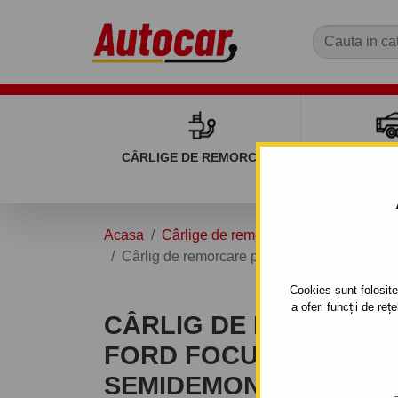
CÂRLIGE DE REMORCARE
REMOR
Acasa
Cârlige de remorcare
FORD
FO
Cârlig de remorcare pentru FORD FOCUS - 3
Cookies sunt folosite 
a oferi funcții de re
CÂRLIG DE REMORCA
FORD FOCUS - 3/5UŞI. 
SEMIDEMONTABIL -CU