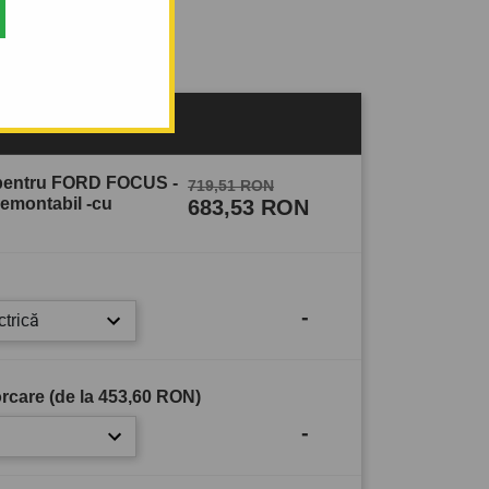
sului
 pentru FORD FOCUS -
719,51 RON
demontabil -cu
683,53 RON
-
ctrică
rcare (de la
453,60 RON
)
-