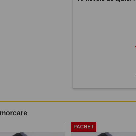
remorcare
PACHET