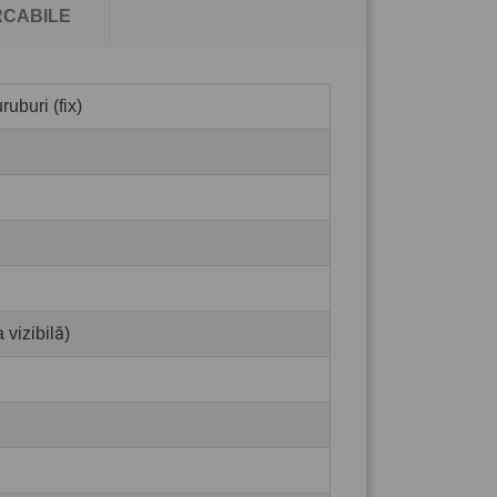
CABILE
uburi (fix)
 vizibilă)