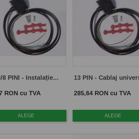
/8 PINI - Instalație...
13 PIN - Cablaj univers
Pret
87 RON cu TVA
285,64 RON cu TVA
ALEGE
ALEGE