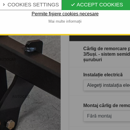
COOKIES SETTINGS
ACCEPT COOKIES


Descrierea completă a produ
Permite fișiere cookies necesare
Mai multe informații
În stoc
Cârlig de remorcare
3/5uşi. - sistem semi
şuruburi
Instalație electrică
Alegeți instalația ele
Montaj cârlig de remo
Fără montaj