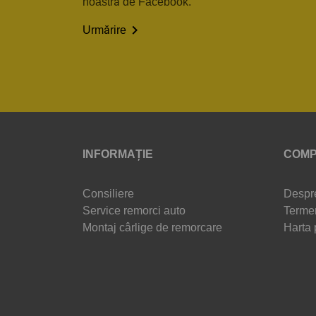
noastră de Facebook.

Urmărire
INFORMAȚIE
COMP
Consiliere
Despr
Service remorci auto
Termen
Montaj cârlige de remorcare
Harta 