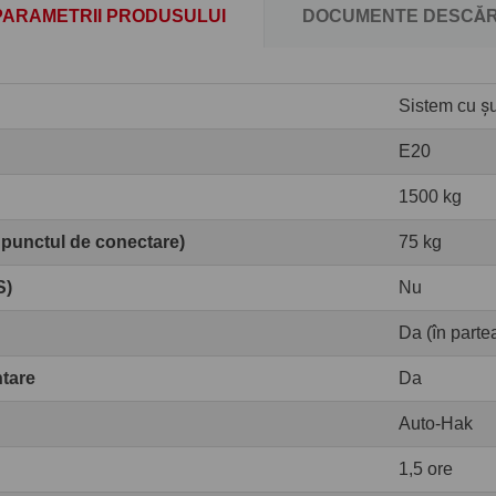
PARAMETRII PRODUSULUI
DOCUMENTE DESCĂR
Sistem cu șur
E20
1500 kg
 punctul de conectare)
75 kg
S)
Nu
Da (în partea
ntare
Da
Auto-Hak
1,5 ore