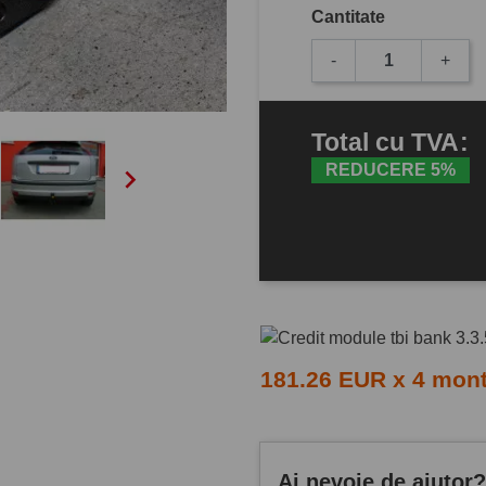
Cantitate
-
+
Total
cu TVA
:
REDUCERE 5%

181.26 EUR x 4 mon
Ai nevoie de ajutor