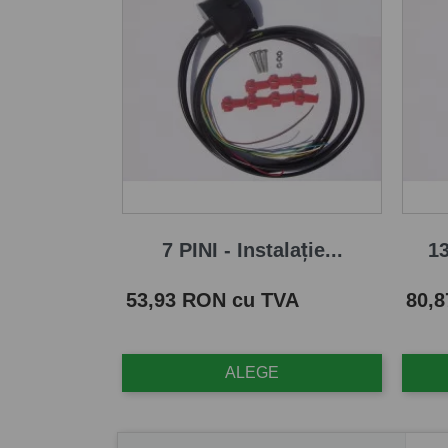
7 PINI - Instalație...
13
Pret
Pret
53,93 RON cu TVA
80,
ALEGE