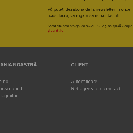
Vă puteți dezabona de la newsletter în orice 
acest lucru, vă rugăm să ne contactați.
Acest site este protejat de reCAPTCHA și se aplică Google
și condițiile
.
ANIA NOASTRĂ
CLIENT
e noi
Autentificare
i și condiții
Retragerea din contract
paginilor