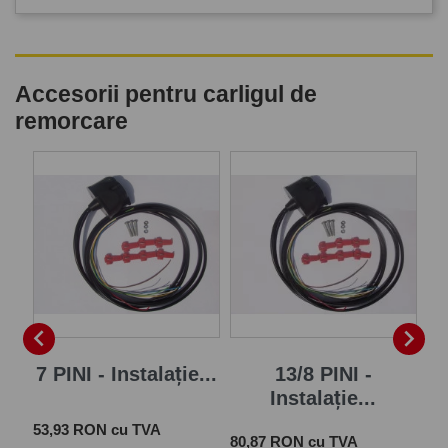
Accesorii pentru carligul de
remorcare
P


7 PINI - Instalație...
13/8 PINI -
Instalație...
Pret
 cu
53,93 RON cu TVA
Pret
Pre
80,87 RON cu TVA
28