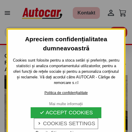


Kontakt

Apreciem confidențialitatea
dumneavoastră
CÂRLIG DE REMORCARE PENTRU FORD
Cookies sunt folosite pentru a stoca setări și preferințe, pentru
FOCUS - 4UŞI. (DFW) - SISTEM DEMONTABIL
statistici și analiza comportamentului utilizatorilor, pentru a
AUTOMAT CU CLEMĂ - DIN 1998 PÂNĂ 2005
oferi funcții de rețele sociale și pentru a personaliza conținutul
și reclamele. Vă dați acordul către AUTOCAR - Cârlige de
remorcare s.r.l
Politica de confidențialitate
Mai multe informații
ACCEPT COOKIES

COOKIES SETTINGS
