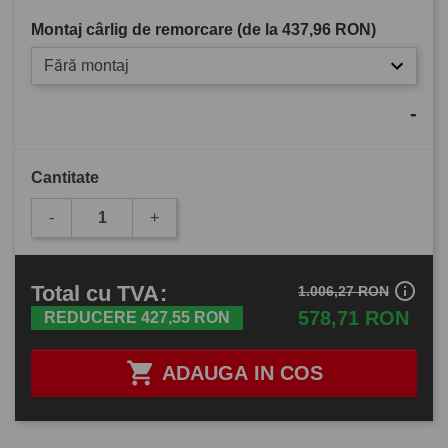
Montaj cârlig de remorcare (de la
437,96 RON
)
Fără montaj
-
Cantitate
-
+
info_outline
Total
cu TVA
:
1.006,27 RON
578,71 RON
REDUCERE 427,55 RON

ADAUGA IN COS