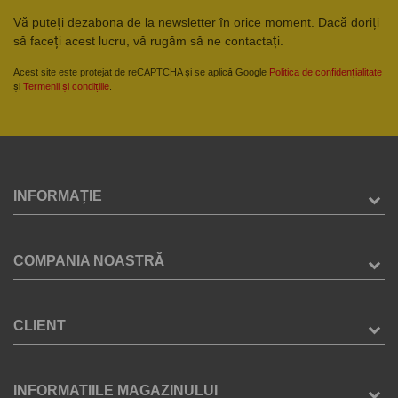
Vă puteți dezabona de la newsletter în orice moment. Dacă doriți
să faceți acest lucru, vă rugăm să ne contactați.
Acest site este protejat de reCAPTCHA și se aplică Google
Politica de confidențialitate
și
Termenii și condițiile
.
INFORMAȚIE
COMPANIA NOASTRĂ
CLIENT
INFORMATIILE MAGAZINULUI