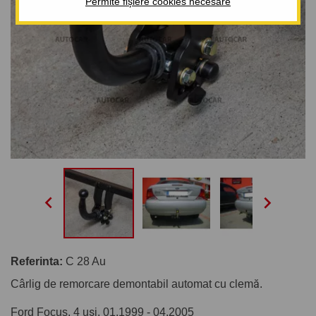
Permite fișiere cookies necesare


Referinta:
C 28 Au
Cârlig de remorcare demontabil automat cu clemă.
Ford Focus, 4 uși. 01.1999 - 04.2005