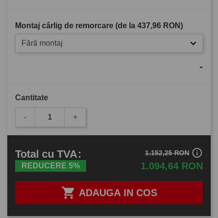
Montaj cârlig de remorcare (de la
437,96 RON
)
Fără montaj
-
Cantitate
-
+
info_outline
Total
cu TVA
:
1.152,25 RON
1.094,64 RON
REDUCERE 5%

ADAUGA IN COS