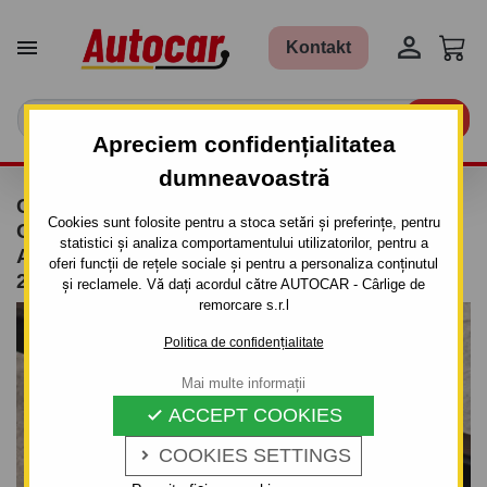


Kontakt

Apreciem confidențialitatea
dumneavoastră
CÂRLIG DE REMORCARE PENTRU FOCUS -
Cookies sunt folosite pentru a stoca setări și preferințe, pentru
COMBI, (DNW) - SISTEM DEMONTABIL
statistici și analiza comportamentului utilizatorilor, pentru a
AUTOMAT CU CLEMĂ - DIN 1998 PÂNĂ
oferi funcții de rețele sociale și pentru a personaliza conținutul
2005/02
și reclamele. Vă dați acordul către AUTOCAR - Cârlige de
remorcare s.r.l
Politica de confidențialitate
Mai multe informații
ACCEPT COOKIES

COOKIES SETTINGS
