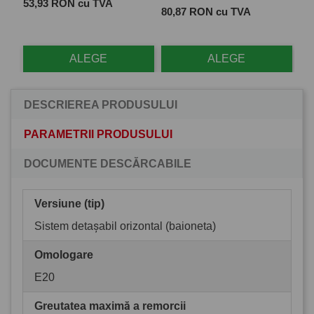
Pret
 cu
53,93 RON cu TVA
Pret
Pre
80,87 RON cu TVA
28
ALEGE
ALEGE
DESCRIEREA PRODUSULUI
PARAMETRII PRODUSULUI
DOCUMENTE DESCĂRCABILE
Versiune (tip)
Sistem detașabil orizontal (baioneta)
Omologare
E20
Greutatea maximă a remorcii