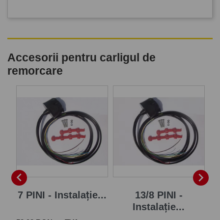
Accesorii pentru carligul de
remorcare
P


7 PINI - Instalație...
13/8 PINI -
Instalație...