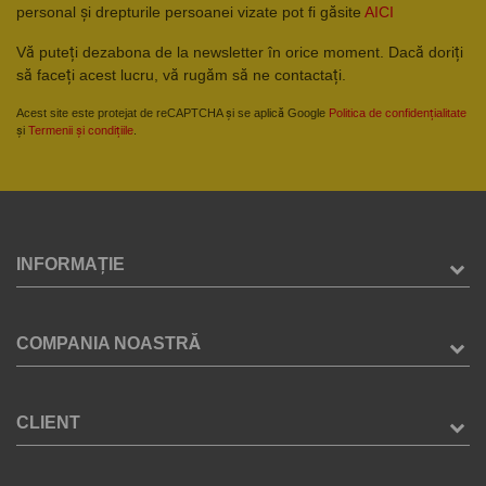
personal și drepturile persoanei vizate pot fi găsite
AICI
Vă puteți dezabona de la newsletter în orice moment. Dacă doriți
să faceți acest lucru, vă rugăm să ne contactați.
Acest site este protejat de reCAPTCHA și se aplică Google
Politica de confidențialitate
și
Termenii și condițiile
.
INFORMAȚIE
COMPANIA NOASTRĂ
CLIENT