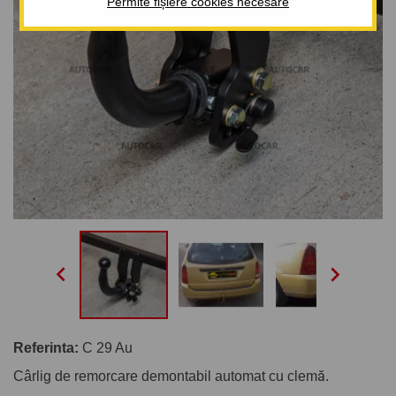
Permite fișiere cookies necesare


Referinta:
C 29 Au
Cârlig de remorcare demontabil automat cu clemă.