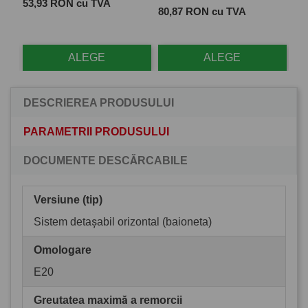
Pret
 cu
53,93 RON cu TVA
Pret
Pre
80,87 RON cu TVA
28
ALEGE
ALEGE
DESCRIEREA PRODUSULUI
PARAMETRII PRODUSULUI
DOCUMENTE DESCĂRCABILE
Versiune (tip)
Sistem detașabil orizontal (baioneta)
Omologare
E20
Greutatea maximă a remorcii