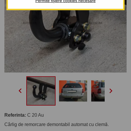
Permite fișiere cookies necesare


Referinta:
C 20 Au
Cârlig de remorcare demontabil automat cu clemă.