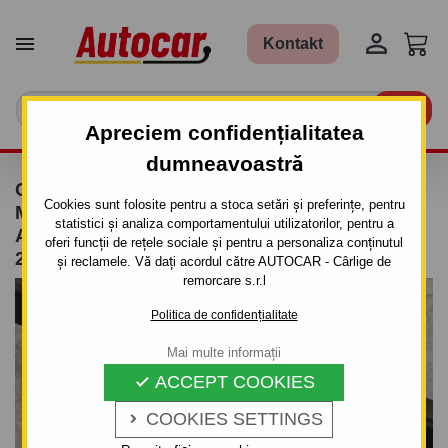


Kontakt

Apreciem confidențialitatea
dumneavoastră
CÂRLIG DE REMORCARE PENTRU FORD
Cookies sunt folosite pentru a stoca setări și preferințe, pentru
MONDEO - COMBI - SISTEM DEMONTABIL
statistici și analiza comportamentului utilizatorilor, pentru a
AUTOMAT CU CLEMĂ - DIN 1996/08 PÂNĂ
oferi funcții de rețele sociale și pentru a personaliza conținutul
2000/09
și reclamele. Vă dați acordul către AUTOCAR - Cârlige de
remorcare s.r.l
Politica de confidențialitate
Mai multe informații
ACCEPT COOKIES

COOKIES SETTINGS
