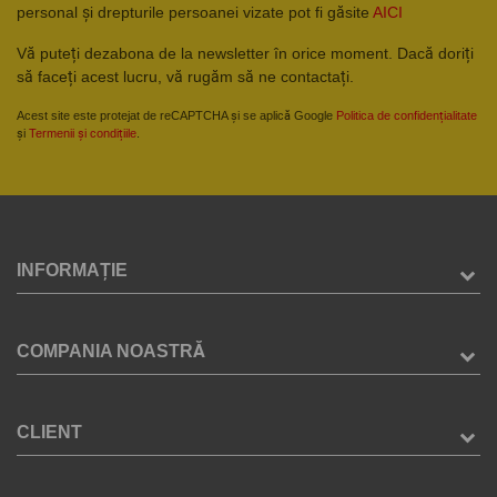
personal și drepturile persoanei vizate pot fi găsite
AICI
Vă puteți dezabona de la newsletter în orice moment. Dacă doriți
să faceți acest lucru, vă rugăm să ne contactați.
Acest site este protejat de reCAPTCHA și se aplică Google
Politica de confidențialitate
și
Termenii și condițiile
.
INFORMAȚIE
COMPANIA NOASTRĂ
CLIENT