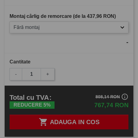
Montaj cârlig de remorcare (de la
437,96 RON
)
Fără montaj
-
Cantitate
-
+
info_outline
Total
cu TVA
:
808,14 RON
767,74 RON
REDUCERE 5%

ADAUGA IN COS