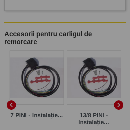
Accesorii pentru carligul de
remorcare
P


7 PINI - Instalație...
13/8 PINI -
Instalație...