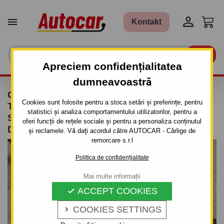


Kontakt

Apreciem confidențialitatea
dumneavoastră
CÂRLIG DE REMORCARE PENTRU FORD
Cookies sunt folosite pentru a stoca setări și preferințe, pentru
TRANSIT - DUBĂ,PLATFORMA GEN (E__) -
statistici și analiza comportamentului utilizatorilor, pentru a
SISTEM SEMIDEMONTABIL -CU ŞURUBURI -
oferi funcții de rețele sociale și pentru a personaliza conținutul
DIN 1991-2000
și reclamele. Vă dați acordul către AUTOCAR - Cârlige de
remorcare s.r.l
Politica de confidențialitate
Mai multe informații
ACCEPT COOKIES

COOKIES SETTINGS
