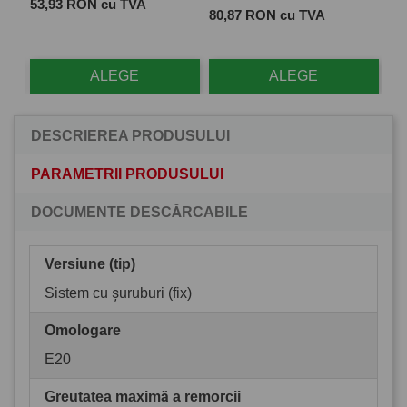
Pret
 cu
53,93 RON cu TVA
Pret
Pre
80,87 RON cu TVA
28
ALEGE
ALEGE
DESCRIEREA PRODUSULUI
PARAMETRII PRODUSULUI
DOCUMENTE DESCĂRCABILE
Versiune (tip)
Sistem cu șuruburi (fix)
Omologare
E20
Greutatea maximă a remorcii