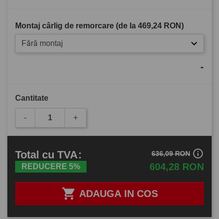
Montaj cârlig de remorcare (de la
469,24 RON
)
Fără montaj
-
Cantitate
-
+
info_outline
Total
cu TVA
:
636,09 RON
604,28 RON
REDUCERE 5%

ADAUGA IN COS