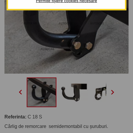
Permite fișiere cookies necesare


Referinta:
C 18 S
Cârlig de remorcare semidemontabil cu șuruburi.