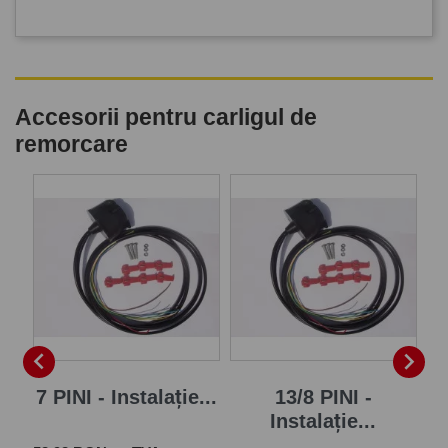
Accesorii pentru carligul de
remorcare
P


7 PINI - Instalație...
13/8 PINI -
Instalație...