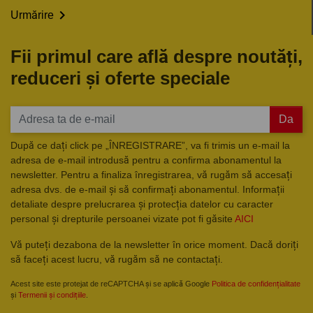

Urmărire
Fii primul care află despre noutăți,
reduceri și oferte speciale
Da
După ce dați click pe „ÎNREGISTRARE”, va fi trimis un e-mail la
adresa de e-mail introdusă pentru a confirma abonamentul la
newsletter. Pentru a finaliza înregistrarea, vă rugăm să accesați
adresa dvs. de e-mail și să confirmați abonamentul. Informații
detaliate despre prelucrarea și protecția datelor cu caracter
personal și drepturile persoanei vizate pot fi găsite
AICI
Vă puteți dezabona de la newsletter în orice moment. Dacă doriți
să faceți acest lucru, vă rugăm să ne contactați.
Acest site este protejat de reCAPTCHA și se aplică Google
Politica de confidențialitate
și
Termenii și condițiile
.