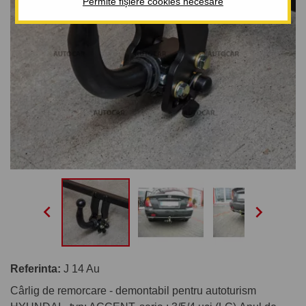
Permite fișiere cookies necesare


Referinta:
J 14 Au
Cârlig de remorcare - demontabil pentru autoturism