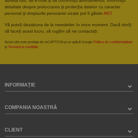
adresa dvs. de e-mail și să confirmați abonamentul. Informații
detaliate despre prelucrarea și protecția datelor cu caracter
personal și drepturile persoanei vizate pot fi găsite
AICI
Vă puteți dezabona de la newsletter în orice moment. Dacă doriți
să faceți acest lucru, vă rugăm să ne contactați.
Acest site este protejat de reCAPTCHA și se aplică Google
Politica de confidențialitate
și
Termenii și condițiile
.
INFORMAȚIE
COMPANIA NOASTRĂ
CLIENT