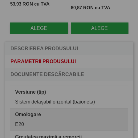
Pret
 cu
53,93 RON cu TVA
Pret
Pre
80,87 RON cu TVA
28
ALEGE
ALEGE
DESCRIEREA PRODUSULUI
PARAMETRII PRODUSULUI
DOCUMENTE DESCĂRCABILE
Versiune (tip)
Sistem detașabil orizontal (baioneta)
Omologare
E20
Greutatea maximă a remorcii