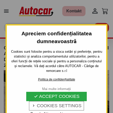


Kontakt

Apreciem confidențialitatea
dumneavoastră
CÂRLIG DE REMORCARE PENTRU HYUNDAI
Cookies sunt folosite pentru a stoca setări și preferințe, pentru
ACCENT - 3/5/4UŞI. (LC) - SISTEM
statistici și analiza comportamentului utilizatorilor, pentru a
DEMONTABIL AUTOMAT CU CLEMĂ- DIN
oferi funcții de rețele sociale și pentru a personaliza conținutul
2000 PÂNĂ 2006
și reclamele. Vă dați acordul către AUTOCAR - Cârlige de
remorcare s.r.l
Politica de confidențialitate
Mai multe informații
ACCEPT COOKIES

COOKIES SETTINGS
