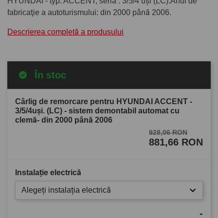
HYUNDAI - typ: ACCENT, seria : 3/5/4 uşi (LC).Anul de
fabricaţie a autoturismului: din 2000 până 2006.
Descrierea completă a produsului
În stoc
Cârlig de remorcare pentru HYUNDAI ACCENT -
3/5/4uşi. (LC) - sistem demontabil automat cu
clemă- din 2000 până 2006
928,06 RON
881,66 RON
Instalație electrică
Alegeți instalația electrică
-