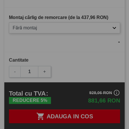
Montaj cârlig de remorcare (de la
437,96 RON
)
Fără montaj
-
Cantitate
-
+
info_outline
Total
cu TVA
:
928,06 RON
881,66 RON
REDUCERE 5%

ADAUGA IN COS