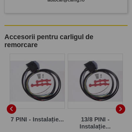
Accesorii pentru carligul de
remorcare
P


7 PINI - Instalație...
13/8 PINI -
Instalație...