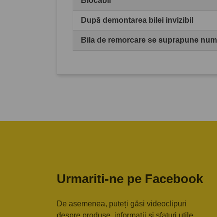
Blocabil
După demontarea bilei invizibil
Bila de remorcare se suprapune numă
Urmariti-ne pe Facebook
De asemenea, puteți găsi videoclipuri
despre produse, informații și sfaturi utile,