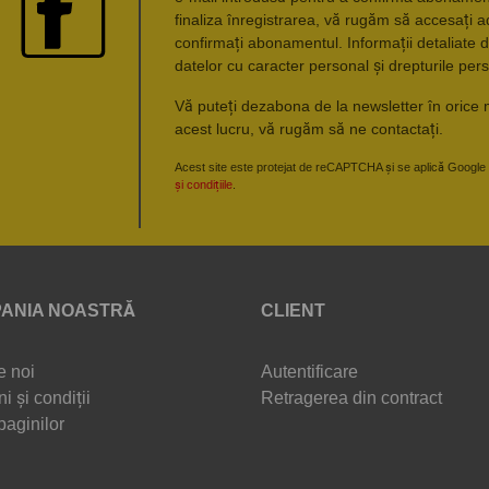
finaliza înregistrarea, vă rugăm să accesați a
confirmați abonamentul. Informații detaliate d
datelor cu caracter personal și drepturile pers
Vă puteți dezabona de la newsletter în orice 
acest lucru, vă rugăm să ne contactați.
Acest site este protejat de reCAPTCHA și se aplică Google
și condițiile
.
ANIA NOASTRĂ
CLIENT
e noi
Autentificare
i și condiții
Retragerea din contract
paginilor