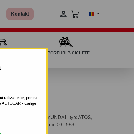

Kontakt
AGAJ ȘI BARE
SUPORTURI BICICLETE
ERSALE
a
 utilizatorilor, pentru
ătre AUTOCAR - Cârlige
bil pentru autoturism HYUNDAI - typ: ATOS,
ricaţie a autoturismului: din 03.1998.