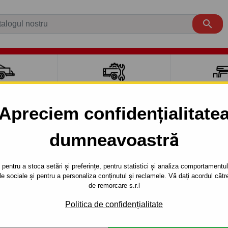

CI AUTO
ACCESORII REMORCĂ
CUTII PORTB
AUTO
TRANSV
Apreciem confidențialitate
dumneavoastră
ATOS
5 uși
1998 -
5uşi. (MX) - sistem demontabil automat clemă
pentru a stoca setări și preferințe, pentru statistici și analiza comportamentului
țele sociale și pentru a personaliza conținutul și reclamele. Vă dați acordul c
RE PENTRU
Referinta:
J 13 Au
de remorcare s.r.l
(MX) - SISTEM
Cârlig de remorcare demonta
Politica de confidențialitate
seria : 5 uşi (MX).Anul de fab
T CLEMĂ