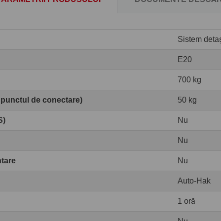
Sistem detaș
E20
700 kg
 punctul de conectare)
50 kg
S)
Nu
Nu
ntare
Nu
Auto-Hak
1 oră