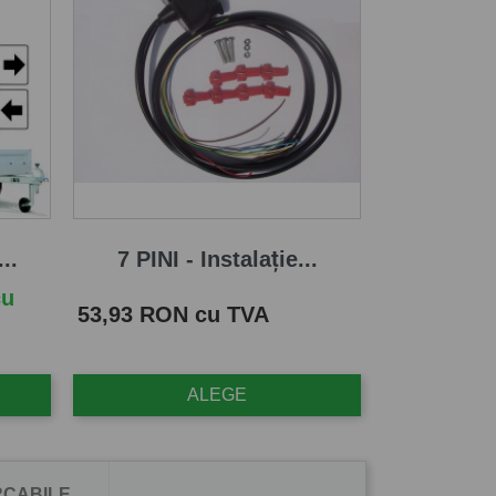
..
7 PINI - Instalație...
cu
Pret
53,93 RON cu TVA
ALEGE
CABILE