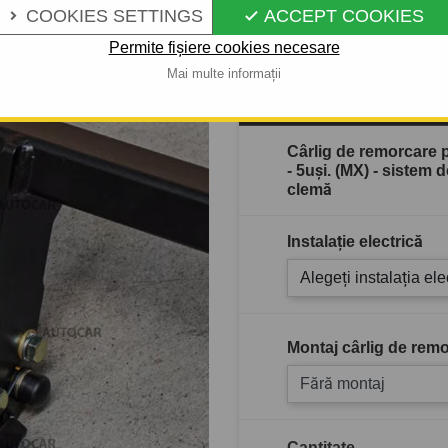
Descrierea completă a produ
COOKIES SETTINGS
ACCEPT COOKIES


Permite fișiere cookies necesare
Mai multe informații
Stoc epuizat
Cârlig de remorcare
- 5uşi. (MX) - sistem
clemă
Instalație electrică
Alegeți instalația ele
Montaj cârlig de remo
Fără montaj
Cantitate