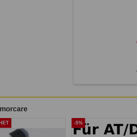
remorcare
HET
-5%