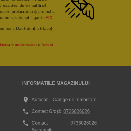
dresa dvs. de e-mail și să
espre prelucrarea și protecția
oanei vizate pot fi găsite
AICI
moment. Dacă doriți să faceți
Politica de confidențialitate
și
Termenii
INFORMATIILE MAGAZINULUI
place
Autocar – Carlige de remorcare
phone
Contact Groși:
0726026026
phone
Contact
0736026026
București: