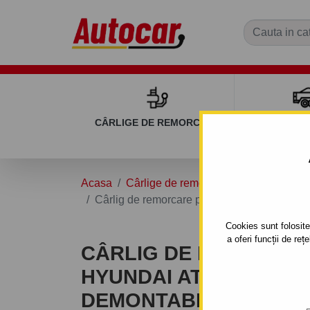
CÂRLIGE DE REMORCARE
REMOR
Acasa
Cârlige de remorcare
HYUNDAI
Cârlig de remorcare pentru Hyundai ATOS - 
Cookies sunt folosite 
a oferi funcții de re
CÂRLIG DE REMORCA
HYUNDAI ATOS - 5UŞI. 
DEMONTABIL AUTOMA