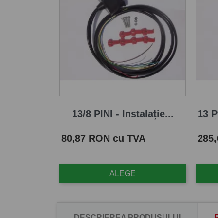
13/8 PINI - Instalație...
13 P
Pret
Pret
80,87 RON cu TVA
285
ALEGE
DESCRIEREA PRODUSULUI