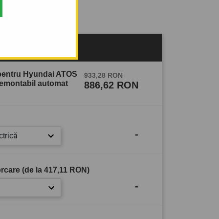
sului
 pentru Hyundai ATOS
933,28 RON
 demontabil automat
886,62 RON
-
ctrică
rcare (de la
417,11 RON
)
-