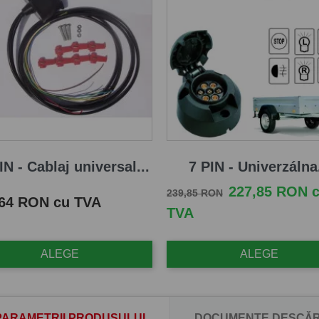
IN - Cablaj universal...
7 PIN - Univerzálna.
Pret de baza
Pret
227,85 RON 
239,85 RON
,64 RON cu TVA
TVA
ALEGE
ALEGE
PARAMETRII PRODUSULUI
DOCUMENTE DESCĂR