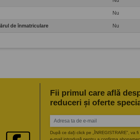
Nu
Nu
rul de înmatriculare
Nu
Fii primul care află des
reduceri și oferte speci
După ce dați click pe „ÎNREGISTRARE”, va fi 
e-mail introdusă pentru a confirma abonament