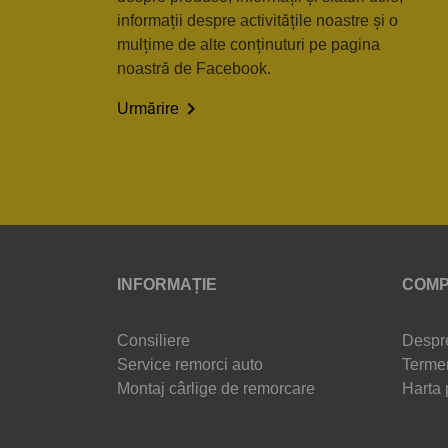
informații despre activitățile noastre și o
mulțime de alte conținuturi pe pagina
noastră de Facebook.

Urmărire
INFORMAȚIE
COMP
Consiliere
Despr
Service remorci auto
Termen
Montaj cârlige de remorcare
Harta 