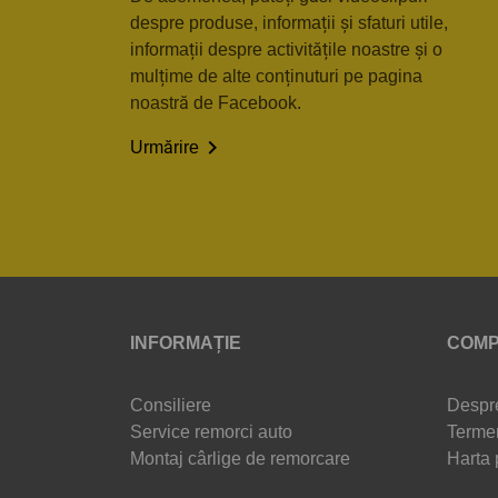
despre produse, informații și sfaturi utile,
informații despre activitățile noastre și o
mulțime de alte conținuturi pe pagina
noastră de Facebook.

Urmărire
INFORMAȚIE
COMP
Consiliere
Despr
Service remorci auto
Termen
Montaj cârlige de remorcare
Harta 