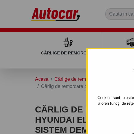
CÂRLIGE DE REMORCARE
REMOR
Acasa
Cârlige de remorcare
HYUNDAI
Cârlig de remorcare pentru HYUNDAI ELANTR
Cookies sunt folosite 
a oferi funcții de re
CÂRLIG DE REMORCA
HYUNDAI ELANTRA - 4/5 
SISTEM DEMONTABIL 