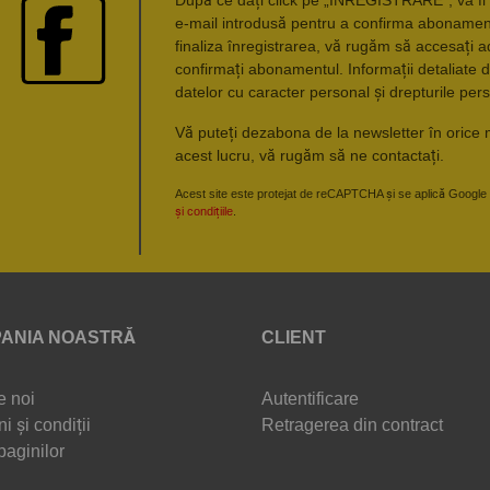
e-mail introdusă pentru a confirma abonament
finaliza înregistrarea, vă rugăm să accesați a
confirmați abonamentul. Informații detaliate d
datelor cu caracter personal și drepturile pers
Vă puteți dezabona de la newsletter în orice 
acest lucru, vă rugăm să ne contactați.
Acest site este protejat de reCAPTCHA și se aplică Google
și condițiile
.
ANIA NOASTRĂ
CLIENT
e noi
Autentificare
i și condiții
Retragerea din contract
paginilor