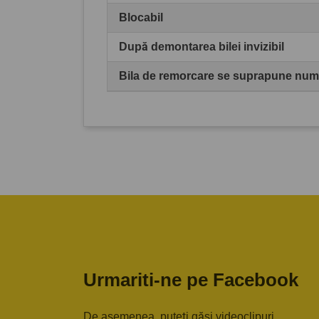
Blocabil
După demontarea bilei invizibil
Bila de remorcare se suprapune numă
Urmariti-ne pe Facebook
De asemenea, puteți găsi videoclipuri