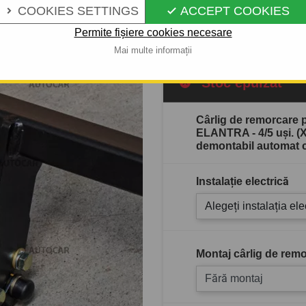
COOKIES SETTINGS
ACCEPT COOKIES


Descrierea completă a produ
Permite fișiere cookies necesare
Mai multe informații
Stoc epuizat
Cârlig de remorcare
ELANTRA - 4/5 uşi. (X
demontabil automat c
Instalație electrică
Alegeți instalația ele
Montaj cârlig de remo
Fără montaj