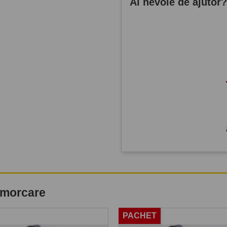
Ai nevoie de ajutor
remorcare
PACHET