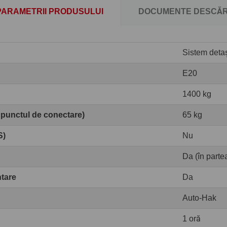
PARAMETRII PRODUSULUI
DOCUMENTE DESCĂR
Sistem detaș
E20
1400 kg
 punctul de conectare)
65 kg
S)
Nu
Da (în partea
ntare
Da
Auto-Hak
1 oră