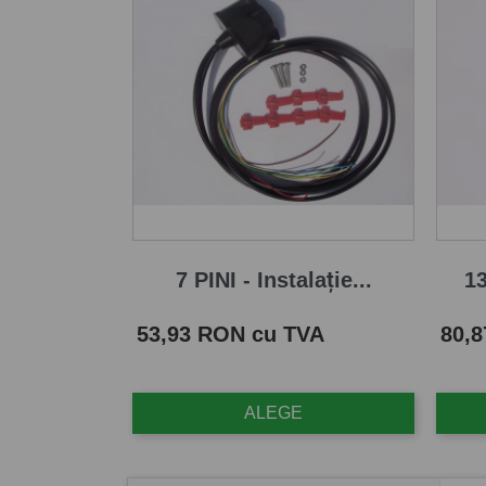
7 PINI - Instalație...
13
Pret
Pret
53,93 RON cu TVA
80,
ALEGE