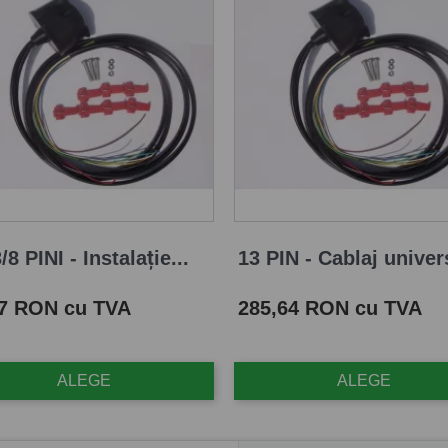
/8 PINI - Instalație...
13 PIN - Cablaj univers
Pret
87 RON cu TVA
285,64 RON cu TVA
ALEGE
ALEGE