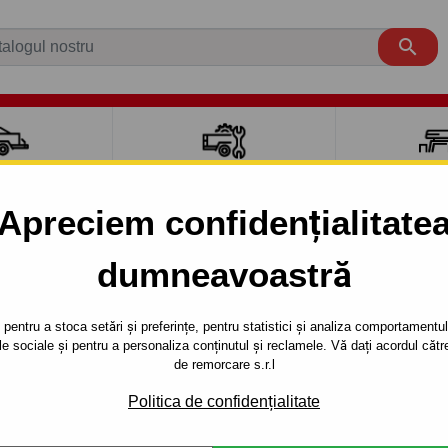

CI AUTO
ACCESORII REMORCĂ
CUTII PORTB
AUTO
TRANSV
Apreciem confidențialitate
dumneavoastră
ELANTRA
4 uși
2000 - 2010
A - 4/5 uşi. (XD) - sistem demontabil automat cu clemă - din
pentru a stoca setări și preferințe, pentru statistici și analiza comportamentului
țele sociale și pentru a personaliza conținutul și reclamele. Vă dați acordul c
RE PENTRU
Referinta:
J 49 Au
de remorcare s.r.l
UŞI. (XD) -
Cârlig de remorcare demontab
Politica de confidențialitate
HYUNDAI - typ: ELANTRA, seri
AUTOMAT CU
autoturismului: din 2000/08-2