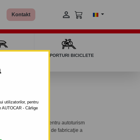

Kontakt
AGAJ ȘI BARE
SUPORTURI BICICLETE
ERSALE
a
 2000/08
 utilizatorilor, pentru
ătre AUTOCAR - Cârlige
il automat cu clemă pentru autoturism
a : 4/5 uşi (XD).Anul de fabricaţie a
006.