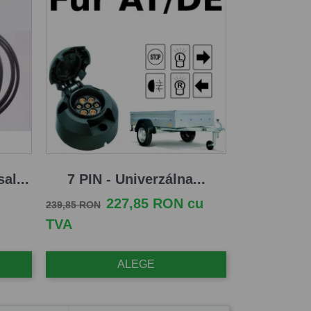
al...
7 PIN - Univerzálna...
Pret de baza
Pret
227,85 RON cu
239,85 RON
TVA
ALEGE