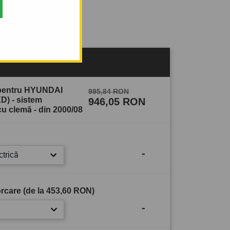
sului
 pentru HYUNDAI
995,84 RON
D) - sistem
946,05 RON
u clemă - din 2000/08
-
ctrică
rcare (de la
453,60 RON
)
-