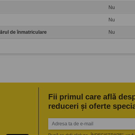
Nu
Nu
rul de înmatriculare
Nu
Fii primul care află des
reduceri și oferte speci
După ce dați click pe „ÎNREGISTRARE”, va fi 