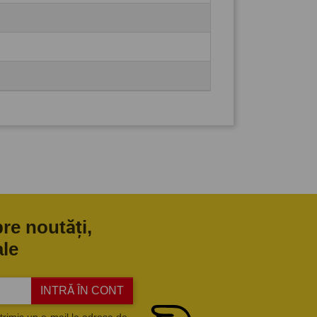
pre noutăți,
ale
INTRĂ ÎN CONT
trimis un e-mail la adresa de