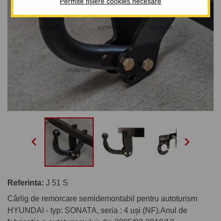
Permite fișiere cookies necesare


Referinta:
J 51 S
Cârlig de remorcare semidemontabil pentru autoturism
HYUNDAI - typ: SONATA, seria : 4 uşi (NF).Anul de