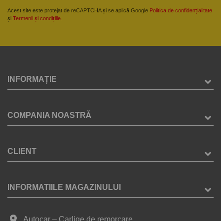
Acest site este protejat de reCAPTCHA și se aplică Google
Politica de confidențialitate
și
Termenii și condițiile
.
INFORMAȚIE
COMPANIA NOASTRĂ
CLIENT
INFORMATIILE MAGAZINULUI
place
Autocar – Carlige de remorcare