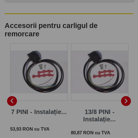
Accesorii pentru carligul de
remorcare
P


7 PINI - Instalație...
13/8 PINI -
Instalație...
Pret
 cu
53,93 RON cu TVA
Pret
Pre
80,87 RON cu TVA
28