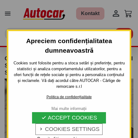


Kontakt

Apreciem confidențialitatea
dumneavoastră
CÂRLIG DE REMORCARE PENTRU HYUNDAI
Cookies sunt folosite pentru a stoca setări și preferințe, pentru
SONATA - 4UŞI.(NF) - SISTEM
statistici și analiza comportamentului utilizatorilor, pentru a
SEMIDEMONTABIL -CU ŞURUBURI
oferi funcții de rețele sociale și pentru a personaliza conținutul
și reclamele. Vă dați acordul către AUTOCAR - Cârlige de
remorcare s.r.l
Politica de confidențialitate
Mai multe informații
ACCEPT COOKIES

COOKIES SETTINGS
