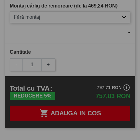
Montaj cârlig de remorcare (de la
469,24 RON
)
Fără montaj
-
Cantitate
-
+
info_outline
Total
cu TVA
:
797,71 RON
757,83 RON
REDUCERE 5%

ADAUGA IN COS