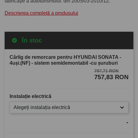
fabricaţie a autoturismului: din 2005/03-2010/12.
Descrierea completă a produsului
În stoc
Cârlig de remorcare pentru HYUNDAI SONATA -
4uşi.(NF) - sistem semidemontabil -cu şuruburi
797,71 RON
757,83 RON
Instalație electrică
Alegeți instalația electrică
-