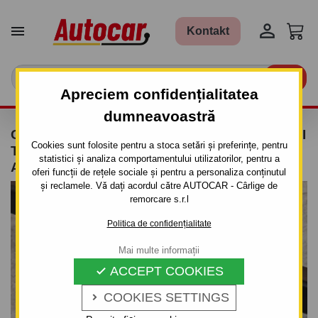


Kontakt

Apreciem confidențialitatea
dumneavoastră
CÂRLIG DE REMORCARE PENTRU HYUNDAI
Cookies sunt folosite pentru a stoca setări și preferințe, pentru
TERACAN - (HP 1) - SISTEM DEMONTABIL
statistici și analiza comportamentului utilizatorilor, pentru a
AUTOMAT CU CLEMĂ
oferi funcții de rețele sociale și pentru a personaliza conținutul
și reclamele. Vă dați acordul către AUTOCAR - Cârlige de
remorcare s.r.l
Politica de confidențialitate
Mai multe informații
ACCEPT COOKIES

COOKIES SETTINGS
