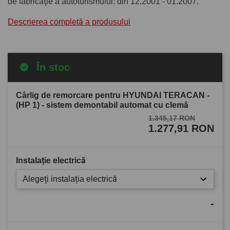
de fabricaţie a autoturismului: din 12.2001 - 01.2007.
Descrierea completă a produsului
În stoc
Cârlig de remorcare pentru HYUNDAI TERACAN -
(HP 1) - sistem demontabil automat cu clemă
1.345,17 RON
1.277,91 RON
Instalație electrică
Alegeți instalația electrică
-