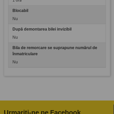
1 oră
Blocabil
Nu
După demontarea bilei invizibil
Nu
Bila de remorcare se suprapune numărul de
înmatriculare
Nu
Urmariti-ne pe Facebook