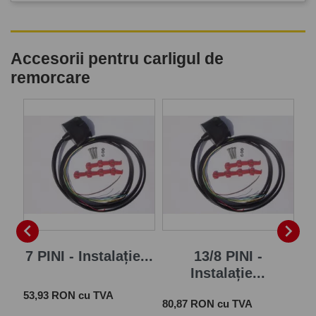
Accesorii pentru carligul de
remorcare
P


7 PINI - Instalație...
13/8 PINI -
Instalație...
Pret
 cu
53,93 RON cu TVA
Pret
Pre
80,87 RON cu TVA
28