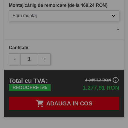
Montaj cârlig de remorcare (de la
469,24 RON
)
Fără montaj
-
Cantitate
-
+
info_outline
Total
cu TVA
:
1.345,17 RON
1.277,91 RON
REDUCERE 5%

ADAUGA IN COS