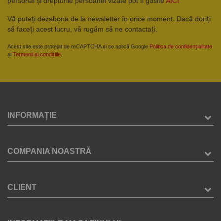
personal și drepturile persoanei vizate pot fi găsite
AICI
Vă puteți dezabona de la newsletter în orice moment. Dacă doriți
să faceți acest lucru, vă rugăm să ne contactați.
Acest site este protejat de reCAPTCHA și se aplică Google
Politica de confidențialitate
și
Termenii și condițiile
.
INFORMAȚIE
COMPANIA NOASTRĂ
CLIENT