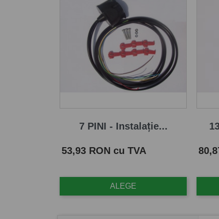
7 PINI - Instalație...
13
Pret
Pret
53,93 RON cu TVA
80,
ALEGE