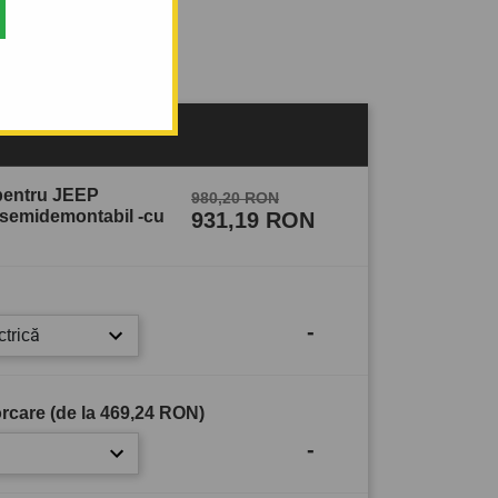
sului
 pentru JEEP
980,20 RON
semidemontabil -cu
931,19 RON
-
ctrică
rcare (de la
469,24 RON
)
-