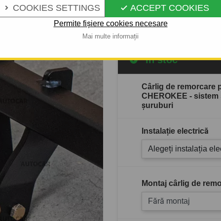
COOKIES SETTINGS
ACCEPT COOKIES


Descrierea completă a produ
Permite fișiere cookies necesare
Mai multe informații
În stoc
Cârlig de remorcare
CHEROKEE - sistem 
şuruburi
Instalație electrică
Alegeți instalația ele
Montaj cârlig de remo
Fără montaj