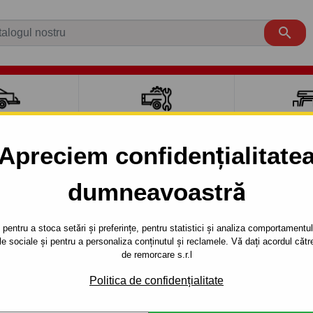

CI AUTO
ACCESORII REMORCĂ
CUTII PORTB
AUTO
TRANSV
Apreciem confidențialitate
dumneavoastră
ROKEE
SUV
2001 - 2007
 - sistem semidemontabil -cu şuruburi
pentru a stoca setări și preferințe, pentru statistici și analiza comportamentului
țele sociale și pentru a personaliza conținutul și reclamele. Vă dați acordul c
RE PENTRU
Referinta:
JP 02 S
de remorcare s.r.l
TEM
Cârlig de remorcare semidemo
Politica de confidențialitate
CHEROKEE, seria : (KJ).Anul 
 ŞURUBURI
03.2008.