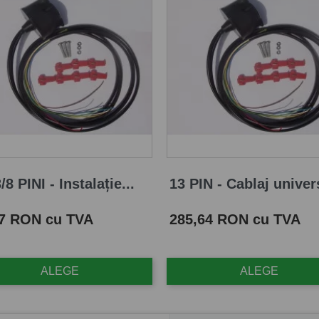
/8 PINI - Instalație...
13 PIN - Cablaj univers
Pret
87 RON cu TVA
285,64 RON cu TVA
ALEGE
ALEGE