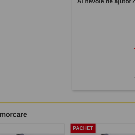
Ai nevoie de ajutor
remorcare
PACHET