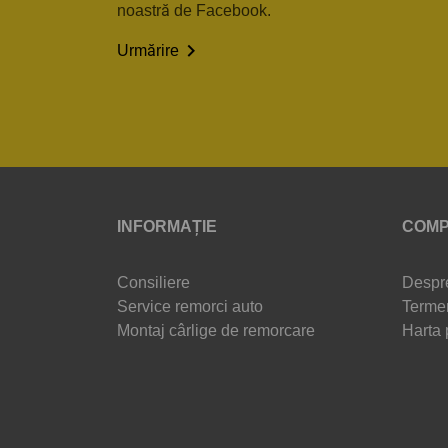
noastră de Facebook.

Urmărire
INFORMAȚIE
COMP
Consiliere
Despr
Service remorci auto
Termen
Montaj cârlige de remorcare
Harta 