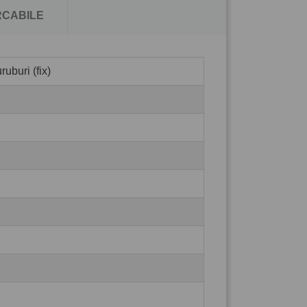
CABILE
uburi (fix)