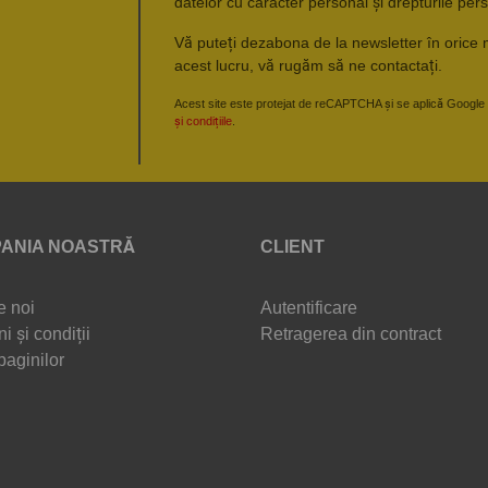
datelor cu caracter personal și drepturile pers
Vă puteți dezabona de la newsletter în orice 
acest lucru, vă rugăm să ne contactați.
Acest site este protejat de reCAPTCHA și se aplică Google
și condițiile
.
ANIA NOASTRĂ
CLIENT
e noi
Autentificare
i și condiții
Retragerea din contract
paginilor