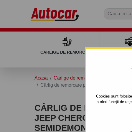
CÂRLIGE DE REMORCARE
REMOR
Acasa
Cârlige de remorcare
JEEP
CHE
Cârlig de remorcare pentru JEEP CHEROKEE
Cookies sunt folosite 
a oferi funcții de re
CÂRLIG DE REMORCA
JEEP CHEROKEE - SIS
SEMIDEMONTABIL -CU