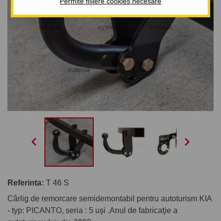
Permite fișiere cookies necesare


Referinta:
T 46 S
Cârlig de remorcare semidemontabil pentru autoturism KIA
- typ: PICANTO, seria : 5 uşi .Anul de fabricaţie a