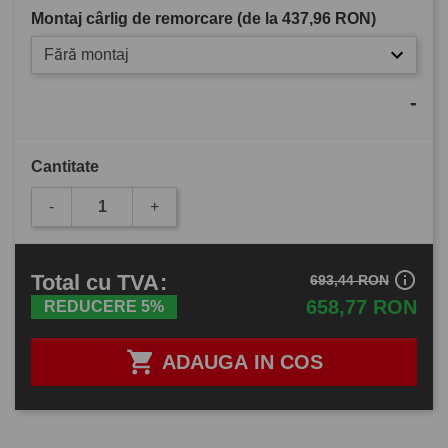
Montaj cârlig de remorcare (de la
437,96 RON
)
Fără montaj
-
Cantitate
-
+
info_outline
Total
cu TVA
:
693,44 RON
658,77 RON
REDUCERE 5%

ADAUGA IN COS