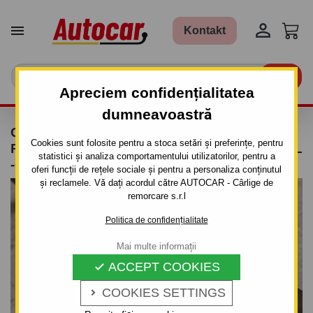


Kontakt

Apreciem confidențialitatea
dumneavoastră
CÂRLIG DE REMORCARE PENTRU KIA
Cookies sunt folosite pentru a stoca setări și preferințe, pentru
PICANTO - 5 UŞI - SISTEM SEMIDEMONTABIL
statistici și analiza comportamentului utilizatorilor, pentru a
-CU ŞURUBURI - DIN 2003
oferi funcții de rețele sociale și pentru a personaliza conținutul
și reclamele. Vă dați acordul către AUTOCAR - Cârlige de
remorcare s.r.l
Politica de confidențialitate
Mai multe informații
ACCEPT COOKIES

COOKIES SETTINGS
