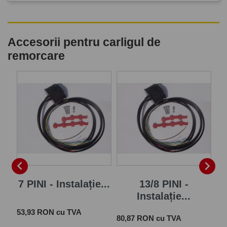
Accesorii pentru carligul de
remorcare
P


7 PINI - Instalație...
13/8 PINI -
Instalație...
Pret
 cu
53,93 RON cu TVA
Pret
Pre
80,87 RON cu TVA
28