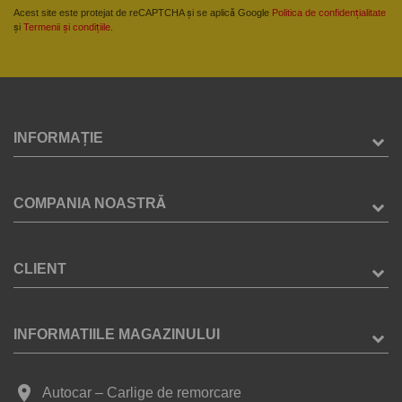
Acest site este protejat de reCAPTCHA și se aplică Google
Politica de confidențialitate
și
Termenii și condițiile
.
INFORMAȚIE
COMPANIA NOASTRĂ
CLIENT
INFORMATIILE MAGAZINULUI
place
Autocar – Carlige de remorcare