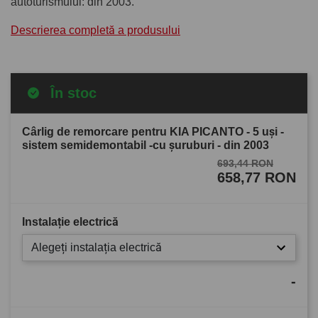
autoturismului: din 2003.
Descrierea completă a produsului
În stoc
Cârlig de remorcare pentru KIA PICANTO - 5 uşi -
sistem semidemontabil -cu şuruburi - din 2003
693,44 RON
658,77 RON
Instalație electrică
Alegeți instalația electrică
-