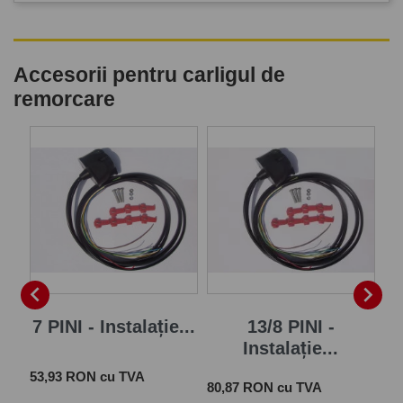
Accesorii pentru carligul de
remorcare
P


7 PINI - Instalație...
13/8 PINI -
Instalație...
Pret
 cu
53,93 RON cu TVA
Pret
Pre
80,87 RON cu TVA
28