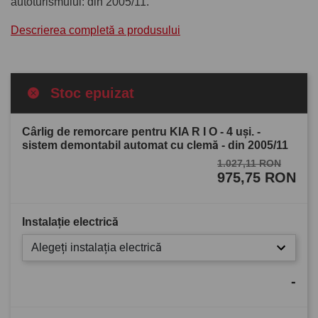
autoturismului: din 2005/11.
Descrierea completă a produsului
Stoc epuizat
Cârlig de remorcare pentru KIA R I O - 4 uşi. -
sistem demontabil automat cu clemă - din 2005/11
1.027,11 RON
975,75 RON
Instalație electrică
Alegeți instalația electrică
-