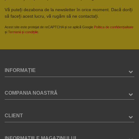
Vă puteți dezabona de la newsletter în orice moment. Dacă doriți
să faceți acest lucru, vă rugăm să ne contactați.
Acest site este protejat de reCAPTCHA și se aplică Google
Politica de confidențialitate
și
Termenii și condițiile
.
INFORMAȚIE
COMPANIA NOASTRĂ
CLIENT
INFORMATIILE MAGAZINULUI