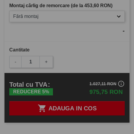
Montaj cârlig de remorcare (de la
453,60 RON
)
Fără montaj
-
Cantitate
-
+
info_outline
Total
cu TVA
:
1.027,11 RON
975,75 RON
REDUCERE 5%

ADAUGA IN COS