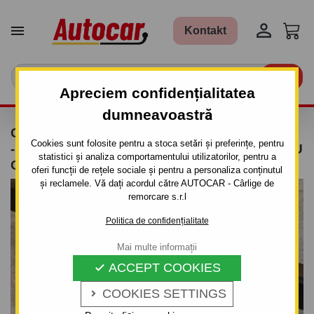


Kontakt

Apreciem confidențialitatea
dumneavoastră
CÂRLIG DE REMORCARE PENTRU KIA R I O
Cookies sunt folosite pentru a stoca setări și preferințe, pentru
- 4 UŞI. - SISTEM DEMONTABIL AUTOMAT CU
statistici și analiza comportamentului utilizatorilor, pentru a
CLEMĂ - DIN 2005/11
oferi funcții de rețele sociale și pentru a personaliza conținutul
și reclamele. Vă dați acordul către AUTOCAR - Cârlige de
remorcare s.r.l
Politica de confidențialitate
Mai multe informații
ACCEPT COOKIES

COOKIES SETTINGS
