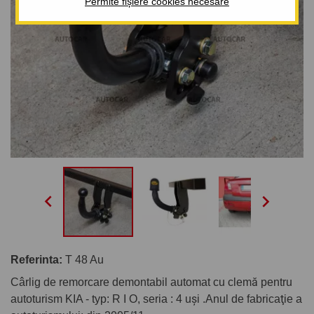
Permite fișiere cookies necesare


Referinta:
T 48 Au
Cârlig de remorcare demontabil automat cu clemă pentru
autoturism KIA - typ: R I O, seria : 4 uşi .Anul de fabricaţie a