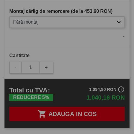
Montaj cârlig de remorcare (de la
453,60 RON
)
Fără montaj
-
Cantitate
-
+
info_outline
Total
cu TVA
:
1.094,90 RON
1.040,16 RON
REDUCERE 5%

ADAUGA IN COS