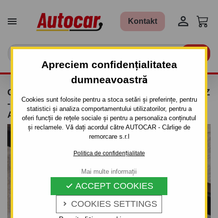


Kontakt

Apreciem confidențialitatea
dumneavoastră
CÂRLIG DE REMORCARE PENTRU LANCIA Z
Cookies sunt folosite pentru a stoca setări și preferințe, pentru
- 5UŞI, VAN, (220) - SISTEM DEMONTABIL
statistici și analiza comportamentului utilizatorilor, pentru a
AUTOMAT CU CLEMĂ - DIN 1994 PÂNĂ 2001
oferi funcții de rețele sociale și pentru a personaliza conținutul
și reclamele. Vă dați acordul către AUTOCAR - Cârlige de
remorcare s.r.l
Politica de confidențialitate
Mai multe informații
ACCEPT COOKIES

COOKIES SETTINGS
