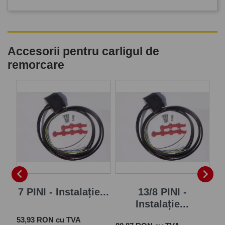
Accesorii pentru carligul de
remorcare
P


7 PINI - Instalație...
13/8 PINI -
Instalație...
Pret
 cu
53,93 RON cu TVA