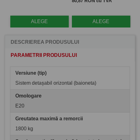
Pret
Pre
80,87 RON cu TVA
28
ALEGE
ALEGE
DESCRIEREA PRODUSULUI
PARAMETRII PRODUSULUI
Versiune (tip)
Sistem detașabil orizontal (baioneta)
Omologare
E20
Greutatea maximă a remorcii
1800 kg