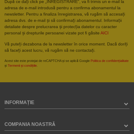
După ce dați click pe „ÎNREGISTRARE”, va fi trimis un e-mail la
adresa de e-mail introdusă pentru a confirma abonamentul la
newsletter. Pentru a finaliza înregistrarea, vă rugăm să accesați
adresa dvs. de e-mail și să confirmați abonamentul. Informații
detaliate despre prelucrarea și protecția datelor cu caracter
personal și drepturile persoanei vizate pot fi găsite
AICI
Vă puteți dezabona de la newsletter în orice moment. Dacă doriți
să faceți acest lucru, vă rugăm să ne contactați.
Acest site este protejat de reCAPTCHA și se aplică Google
Politica de confidențialitate
și
Termenii și condițiile
.
INFORMAȚIE
COMPANIA NOASTRĂ