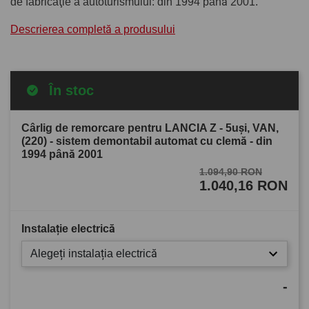
de fabricaţie a autoturismului: din 1994 până 2001.
Descrierea completă a produsului
În stoc
Cârlig de remorcare pentru LANCIA Z - 5uşi, VAN,
(220) - sistem demontabil automat cu clemă - din
1994 până 2001
1.094,90 RON
1.040,16 RON
Instalație electrică
Alegeți instalația electrică
-