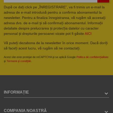
După ce dați click pe „ÎNREGISTRARE”, va fi trimis un e-mail la
adresa de e-mail introdusă pentru a confirma abonamentul la
newsletter. Pentru a finaliza înregistrarea, vă rugăm să accesați
adresa dvs. de e-mail și să confirmați abonamentul. Informații
detaliate despre prelucrarea și protecția datelor cu caracter
personal și drepturile persoanei vizate pot fi găsite
AICI
Vă puteți dezabona de la newsletter în orice moment. Dacă doriți
să faceți acest lucru, vă rugăm să ne contactați.
Acest site este protejat de reCAPTCHA și se aplică Google
Politica de confidențialitate
și
Termenii și condițiile
.
INFORMAȚIE
COMPANIA NOASTRĂ