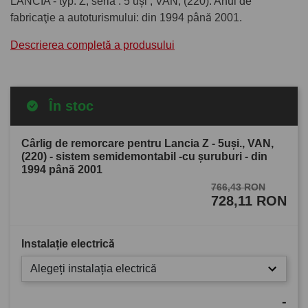
LANCIA - typ: Z, seria : 5 uşi , VAN, (220). Anul de
fabricaţie a autoturismului: din 1994 până 2001.
Descrierea completă a produsului
În stoc
Cârlig de remorcare pentru Lancia Z - 5uşi., VAN,
(220) - sistem semidemontabil -cu şuruburi - din
1994 până 2001
766,43 RON
728,11 RON
Instalație electrică
Alegeți instalația electrică
-