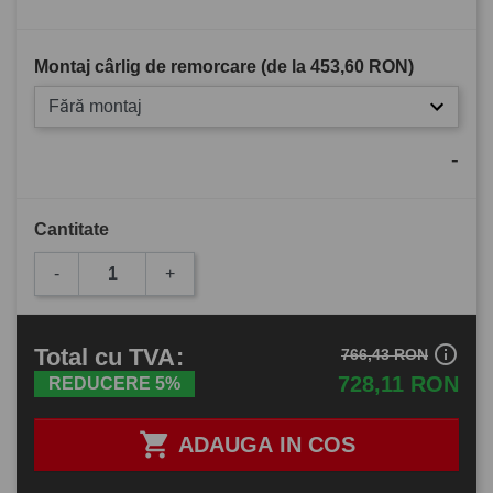
Montaj cârlig de remorcare (de la
453,60 RON
)
Fără montaj
-
Cantitate
-
+
info_outline
Total
cu TVA
:
766,43 RON
728,11 RON
REDUCERE 5%

ADAUGA IN COS