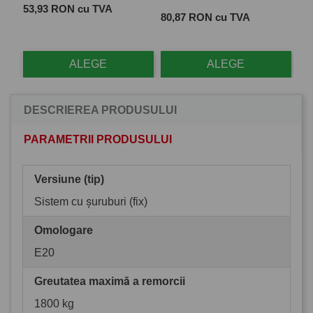
Pret
 cu
53,93 RON cu TVA
Pret
Pre
80,87 RON cu TVA
28
ALEGE
ALEGE
DESCRIEREA PRODUSULUI
PARAMETRII PRODUSULUI
Versiune (tip)
Sistem cu șuruburi (fix)
Omologare
E20
Greutatea maximă a remorcii
1800 kg