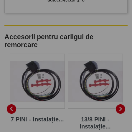
Accesorii pentru carligul de
remorcare
P


7 PINI - Instalație...
13/8 PINI -
Instalație...