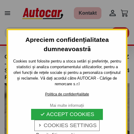


Kontakt

Apreciem confidențialitatea
dumneavoastră
CÂRLIG DE REMORCARE PENTRU LANCIA Z
Cookies sunt folosite pentru a stoca setări și preferințe, pentru
- 5UŞI., VAN, (220) - SISTEM
statistici și analiza comportamentului utilizatorilor, pentru a
SEMIDEMONTABIL -CU ŞURUBURI - DIN 1994
oferi funcții de rețele sociale și pentru a personaliza conținutul
PÂNĂ 2001
și reclamele. Vă dați acordul către AUTOCAR - Cârlige de
remorcare s.r.l
Politica de confidențialitate
Mai multe informații
ACCEPT COOKIES

COOKIES SETTINGS
