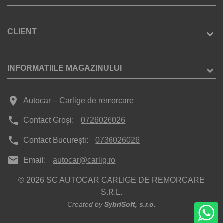
CLIENT
INFORMATIILE MAGAZINULUI
place
Autocar – Carlige de remorcare
phone
Contact Groși:
0726026026
phone
Contact București:
0736026026
mail
Email:
autocar@carlig.ro
© 2026 SC AUTOCAR CARLIGE DE REMORCARE
S.R.L.
Created by
SybriSoft, s.r.o.