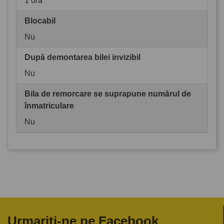
1 oră
Blocabil
Nu
După demontarea bilei invizibil
Nu
Bila de remorcare se suprapune numărul de
înmatriculare
Nu
Urmariti-ne pe Facebook