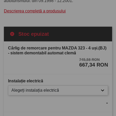
autoturismului: din 09.1998 - 12.2001.
Descrierea completă a produsului
Stoc epuizat
Cârlig de remorcare pentru MAZDA 323 - 4 uşi.(BJ)
- sistem demontabil automat clemă
745,58 RON
667,34 RON
Instalație electrică
Alegeți instalația electrică
-