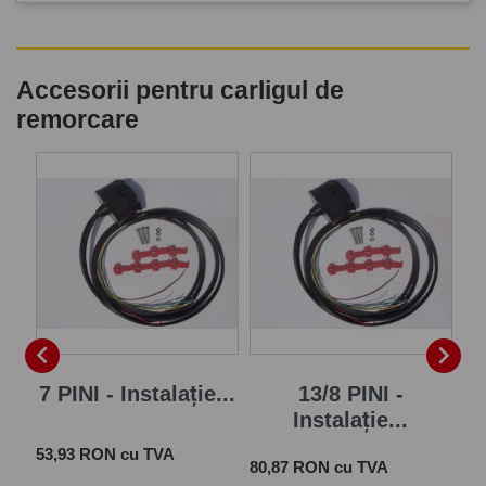
Accesorii pentru carligul de
remorcare
P


7 PINI - Instalație...
13/8 PINI -
Instalație...
Pret
 cu
53,93 RON cu TVA
Pret
Pre
80,87 RON cu TVA
28