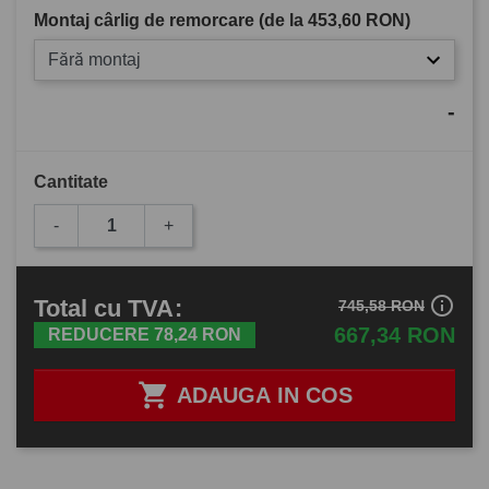
Montaj cârlig de remorcare (de la
453,60 RON
)
Fără montaj
-
Cantitate
-
+
info_outline
Total
cu TVA
:
745,58 RON
667,34 RON
REDUCERE 78,24 RON

ADAUGA IN COS