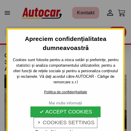


Kontakt

Apreciem confidențialitatea
dumneavoastră
CÂRLIG DE REMORCARE PENTRU MAZDA
Cookies sunt folosite pentru a stoca setări și preferințe, pentru
323 - 4 UŞI.(BJ) - SISTEM DEMONTABIL
statistici și analiza comportamentului utilizatorilor, pentru a
AUTOMAT CLEMĂ
oferi funcții de rețele sociale și pentru a personaliza conținutul
și reclamele. Vă dați acordul către AUTOCAR - Cârlige de
remorcare s.r.l
Politica de confidențialitate
Mai multe informații
ACCEPT COOKIES

COOKIES SETTINGS
