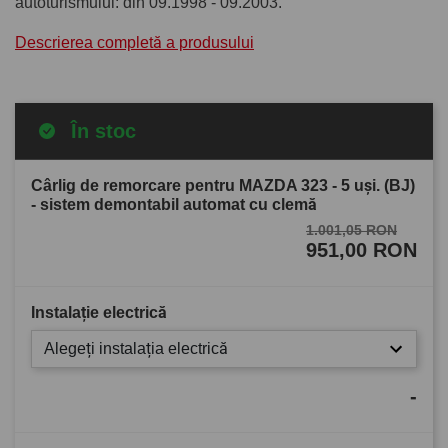
autoturismului: din 09.1998 - 09.2003.
Descrierea completă a produsului
În stoc
Cârlig de remorcare pentru MAZDA 323 - 5 uşi. (BJ)
- sistem demontabil automat cu clemă
1.001,05 RON
951,00 RON
Instalație electrică
Alegeți instalația electrică
-