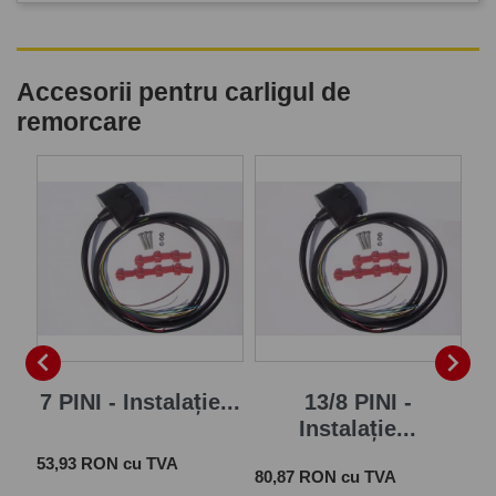
Accesorii pentru carligul de
remorcare
P


7 PINI - Instalație...
13/8 PINI -
Instalație...
Pret
 cu
53,93 RON cu TVA
Pret
Pre
80,87 RON cu TVA
28