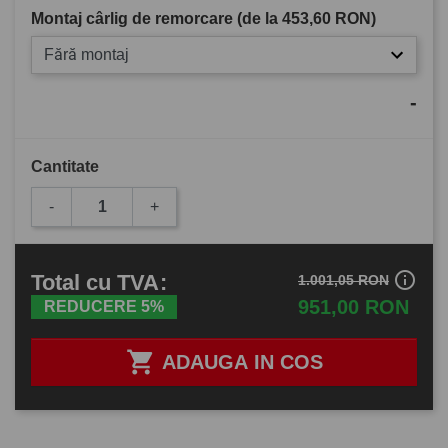
Montaj cârlig de remorcare (de la
453,60 RON
)
Fără montaj
-
Cantitate
-
+
info_outline
Total
cu TVA
:
1.001,05 RON
951,00 RON
REDUCERE 5%

ADAUGA IN COS