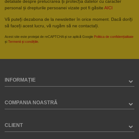
detaliate despre prelucrarea și protecția datelor cu caracter
personal și drepturile persoanei vizate pot fi găsite
AICI
Vă puteți dezabona de la newsletter în orice moment. Dacă doriți
să faceți acest lucru, vă rugăm să ne contactați.
Acest site este protejat de reCAPTCHA și se aplică Google
Politica de confidențialitate
și
Termenii și condițiile
.
INFORMAȚIE
COMPANIA NOASTRĂ
CLIENT