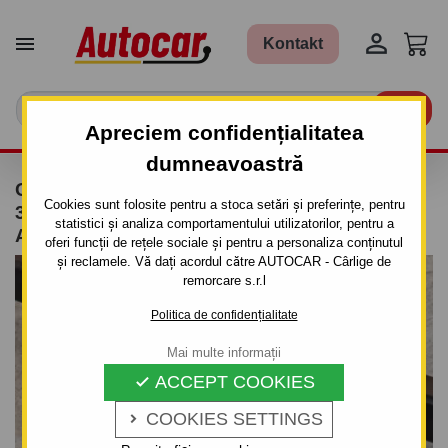


Kontakt

Apreciem confidențialitatea
dumneavoastră
CÂRLIG DE REMORCARE PENTRU MAZDA
Cookies sunt folosite pentru a stoca setări și preferințe, pentru
323 - 5 UŞI. (BJ) - SISTEM DEMONTABIL
statistici și analiza comportamentului utilizatorilor, pentru a
AUTOMAT CU CLEMĂ
oferi funcții de rețele sociale și pentru a personaliza conținutul
și reclamele. Vă dați acordul către AUTOCAR - Cârlige de
remorcare s.r.l
Politica de confidențialitate
Mai multe informații
ACCEPT COOKIES

COOKIES SETTINGS
