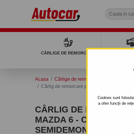
CÂRLIGE DE REMORCARE
REMOR
Acasa
Cârlige de remorcare
MAZDA
6
Cârlig de remorcare pentru MAZDA 6 - Combi
Cookies sunt folosite 
a oferi funcții de re
CÂRLIG DE REMORCA
MAZDA 6 - COMBI, (GY)
SEMIDEMONTABIL -CU