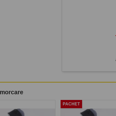
remorcare
PACHET