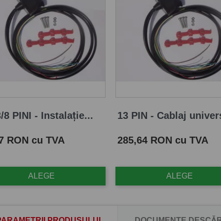
/8 PINI - Instalație...
13 PIN - Cablaj univers
Pret
87 RON cu TVA
285,64 RON cu TVA
ALEGE
ALEGE
PARAMETRII PRODUSULUI
DOCUMENTE DESCĂR