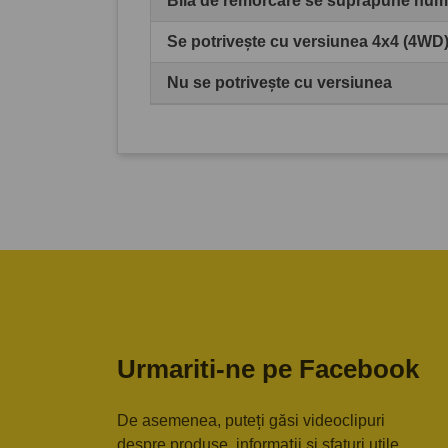
Bila de remorcare se suprapune numă
Se potrivește cu versiunea 4x4 (4WD
Nu se potrivește cu versiunea
Urmariti-ne pe Facebook
De asemenea, puteți găsi videoclipuri
despre produse, informații și sfaturi utile,