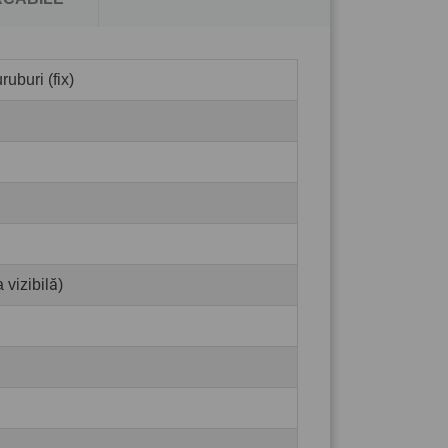
uburi (fix)
 vizibilă)