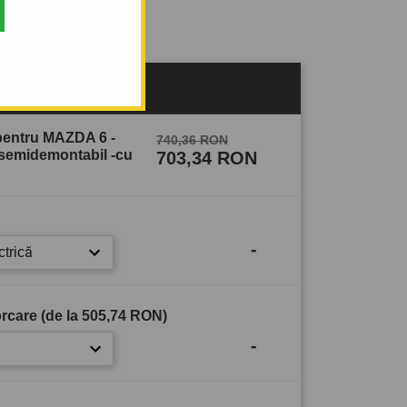
sului
pentru MAZDA 6 -
740,36 RON
 semidemontabil -cu
703,34 RON
-
ctrică
rcare (de la
505,74 RON
)
-