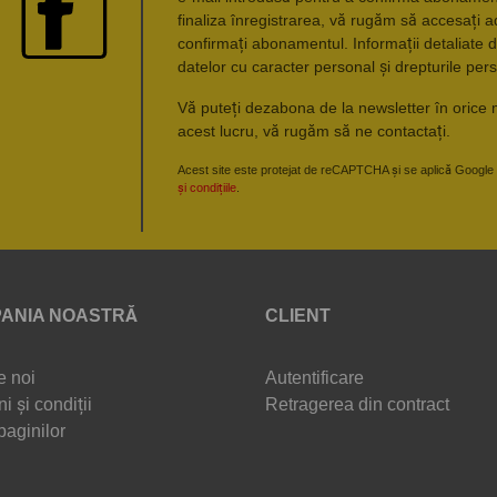
finaliza înregistrarea, vă rugăm să accesați a
confirmați abonamentul. Informații detaliate d
datelor cu caracter personal și drepturile pers
Vă puteți dezabona de la newsletter în orice 
acest lucru, vă rugăm să ne contactați.
Acest site este protejat de reCAPTCHA și se aplică Google
și condițiile
.
ANIA NOASTRĂ
CLIENT
e noi
Autentificare
i și condiții
Retragerea din contract
paginilor