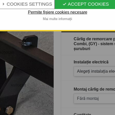
Descrierea completă a produ
COOKIES SETTINGS
ACCEPT COOKIES


Permite fișiere cookies necesare
Mai multe informații
În stoc
Cârlig de remorcare 
Combi, (GY) - sistem
şuruburi
Instalație electrică
Alegeți instalația ele
Montaj cârlig de remo
Fără montaj
Cantitate