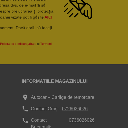
dresa dvs. de e-mail și să
espre prelucrarea și protecția
oanei vizate pot fi găsite
AICI
moment. Dacă doriți să faceți
Politica de confidențialitate
și
Termenii
INFORMATIILE MAGAZINULUI
place
Autocar – Carlige de remorcare
phone
Contact Groși:
0726026026
phone
Contact
0736026026
București: