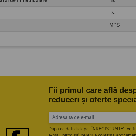
rul de înmatriculare
Nu
)
Da
MPS
Fii primul care află des
reduceri și oferte speci
După ce dați click pe „ÎNREGISTRARE”, va fi 
e-mail introdusă pentru a confirma abonament