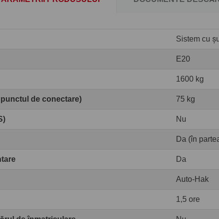
Sistem cu șur
E20
1600 kg
 punctul de conectare)
75 kg
S)
Nu
Da (în partea
ntare
Da
Auto-Hak
1,5 ore