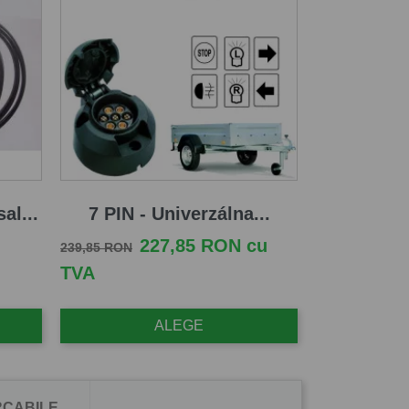
al...
7 PIN - Univerzálna...
Pret de baza
Pret
227,85 RON cu
239,85 RON
TVA
ALEGE
CABILE