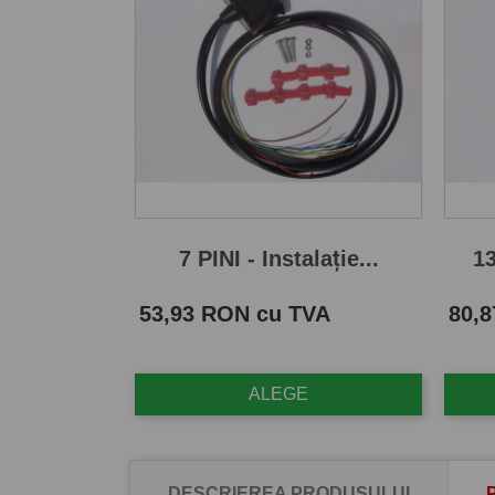
7 PINI - Instalație...
13
Pret
Pret
53,93 RON cu TVA
80,
ALEGE
DESCRIEREA PRODUSULUI