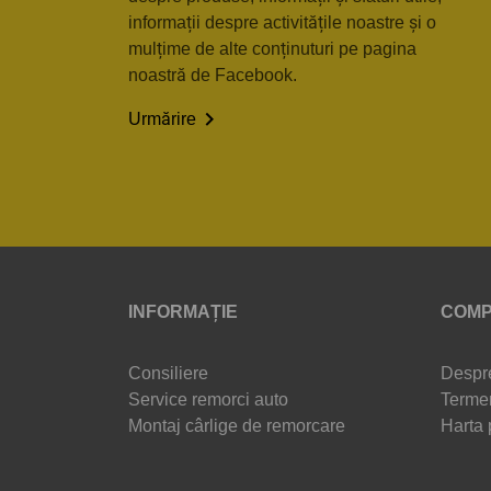
informații despre activitățile noastre și o
mulțime de alte conținuturi pe pagina
noastră de Facebook.

Urmărire
INFORMAȚIE
COMP
Consiliere
Despr
Service remorci auto
Termen
Montaj cârlige de remorcare
Harta 