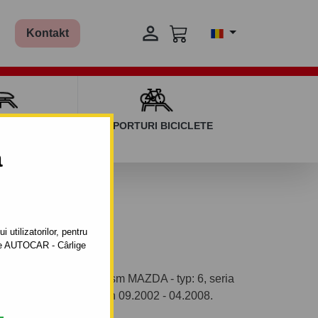

Kontakt
AGAJ ȘI BARE
SUPORTURI BICICLETE
ERSALE
a
 utilizatorilor, pentru
ătre AUTOCAR - Cârlige
ntabil pentru autoturism MAZDA - typ: 6, seria
ţie a autoturismului: din 09.2002 - 04.2008.