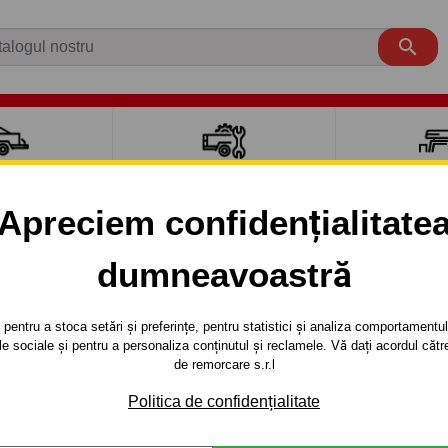

CI AUTO
ACCESORII REMORCĂ
CUTII PORTB
AUTO
TRANSV
Apreciem confidențialitate
dumneavoastră
Wagon
2002 - 2008
, (GY) - sistem semidemontabil -cu şuruburi
pentru a stoca setări și preferințe, pentru statistici și analiza comportamentului
țele sociale și pentru a personaliza conținutul și reclamele. Vă dați acordul c
RE PENTRU
Referinta:
M 48 S
de remorcare s.r.l
 - SISTEM
Cârlig de remorcare semidemo
Politica de confidențialitate
: Combi, (GY).Anul de fabrica
 ŞURUBURI