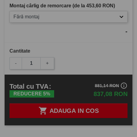
Montaj cârlig de remorcare (de la
453,60 RON
)
Fără montaj
-
Cantitate
-
+
info_outline
Total
cu TVA
:
881,14 RON
837,08 RON
REDUCERE 5%

ADAUGA IN COS