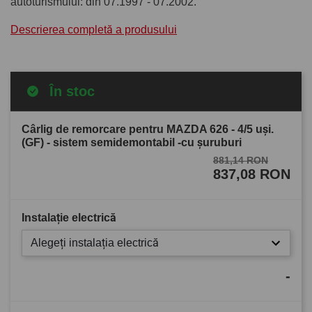
autoturismului: din 07.1997 - 07.2002.
Descrierea completă a produsului
În stoc
Cârlig de remorcare pentru MAZDA 626 - 4/5 uşi.
(GF) - sistem semidemontabil -cu şuruburi
881,14 RON
837,08 RON
Instalație electrică
Alegeți instalația electrică
-