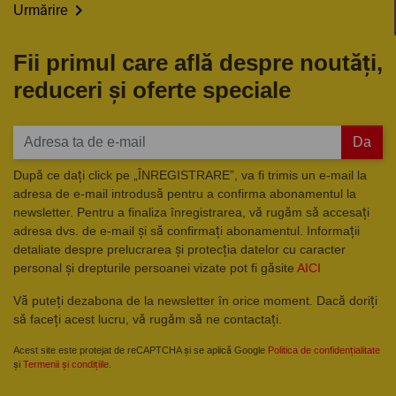

Urmărire
Fii primul care află despre noutăți,
reduceri și oferte speciale
Da
După ce dați click pe „ÎNREGISTRARE”, va fi trimis un e-mail la
adresa de e-mail introdusă pentru a confirma abonamentul la
newsletter. Pentru a finaliza înregistrarea, vă rugăm să accesați
adresa dvs. de e-mail și să confirmați abonamentul. Informații
detaliate despre prelucrarea și protecția datelor cu caracter
personal și drepturile persoanei vizate pot fi găsite
AICI
Vă puteți dezabona de la newsletter în orice moment. Dacă doriți
să faceți acest lucru, vă rugăm să ne contactați.
Acest site este protejat de reCAPTCHA și se aplică Google
Politica de confidențialitate
și
Termenii și condițiile
.