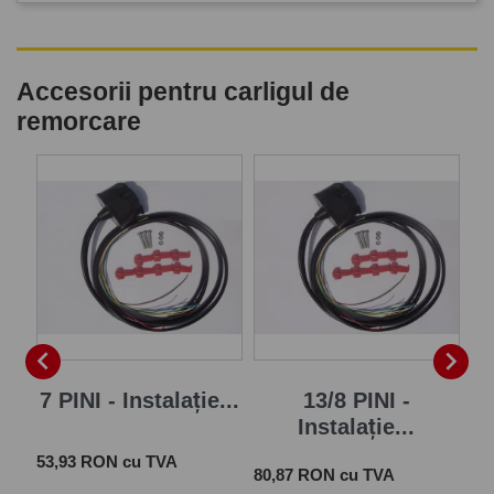
Accesorii pentru carligul de
remorcare
P


7 PINI - Instalație...
13/8 PINI -
Instalație...
Pret
 cu
53,93 RON cu TVA
Pret
Pre
80,87 RON cu TVA
28