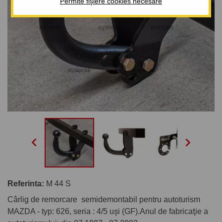
Permite fișiere cookies necesare


Referinta:
M 44 S
Cârlig de remorcare semidemontabil pentru autoturism
MAZDA - typ: 626, seria : 4/5 uşi (GF).Anul de fabricaţie a