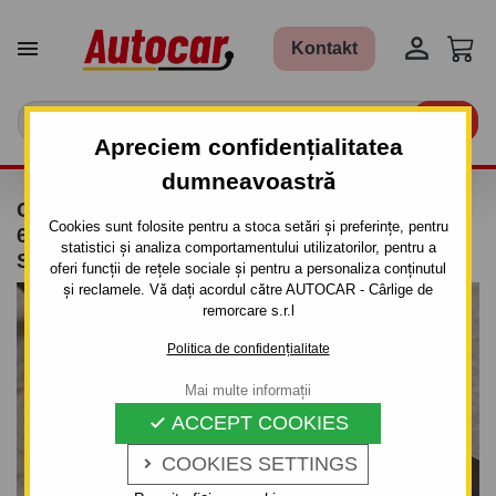


Kontakt

Apreciem confidențialitatea
dumneavoastră
CÂRLIG DE REMORCARE PENTRU MAZDA
Cookies sunt folosite pentru a stoca setări și preferințe, pentru
626 - 4/5 UŞI. (GF) - SISTEM
statistici și analiza comportamentului utilizatorilor, pentru a
SEMIDEMONTABIL -CU ŞURUBURI
oferi funcții de rețele sociale și pentru a personaliza conținutul
și reclamele. Vă dați acordul către AUTOCAR - Cârlige de
remorcare s.r.l
Politica de confidențialitate
Mai multe informații
ACCEPT COOKIES

COOKIES SETTINGS
