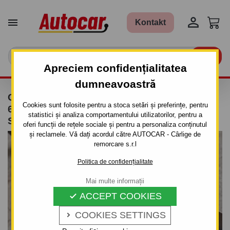


Kontakt

Apreciem confidențialitatea
dumneavoastră
CÂRLIG DE REMORCARE PENTRU MAZDA
Cookies sunt folosite pentru a stoca setări și preferințe, pentru
626 - COMBI (GV) - SISTEM
statistici și analiza comportamentului utilizatorilor, pentru a
SEMIDEMONTABIL -CU ŞURUBURI
oferi funcții de rețele sociale și pentru a personaliza conținutul
și reclamele. Vă dați acordul către AUTOCAR - Cârlige de
remorcare s.r.l
Politica de confidențialitate
Mai multe informații
ACCEPT COOKIES

COOKIES SETTINGS
