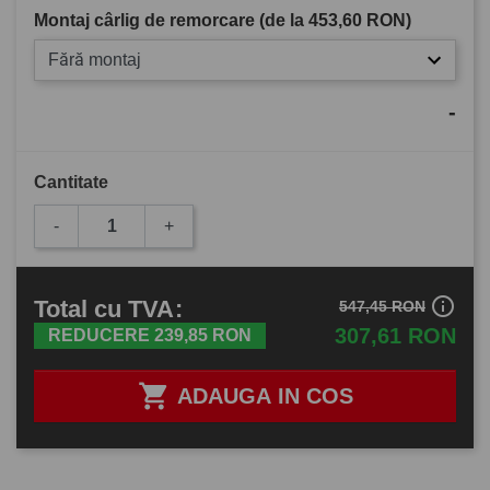
Montaj cârlig de remorcare (de la
453,60 RON
)
Fără montaj
-
Cantitate
-
+
info_outline
Total
cu TVA
:
547,45 RON
307,61 RON
REDUCERE 239,85 RON

ADAUGA IN COS