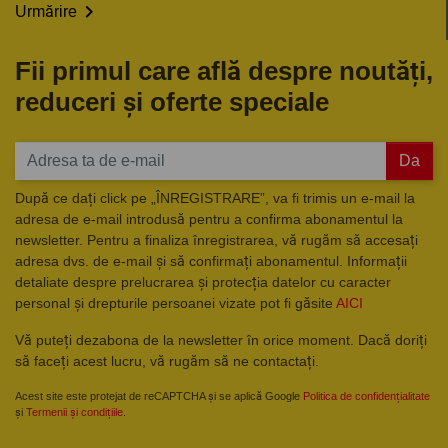

Urmărire
Fii primul care află despre noutăți,
reduceri și oferte speciale
Da
După ce dați click pe „ÎNREGISTRARE”, va fi trimis un e-mail la
adresa de e-mail introdusă pentru a confirma abonamentul la
newsletter. Pentru a finaliza înregistrarea, vă rugăm să accesați
adresa dvs. de e-mail și să confirmați abonamentul. Informații
detaliate despre prelucrarea și protecția datelor cu caracter
personal și drepturile persoanei vizate pot fi găsite
AICI
Vă puteți dezabona de la newsletter în orice moment. Dacă doriți
să faceți acest lucru, vă rugăm să ne contactați.
Acest site este protejat de reCAPTCHA și se aplică Google
Politica de confidențialitate
și
Termenii și condițiile
.