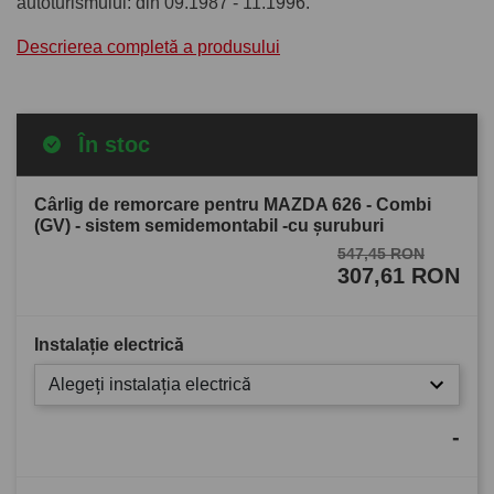
autoturismului: din 09.1987 - 11.1996.
Descrierea completă a produsului
În stoc
Cârlig de remorcare pentru MAZDA 626 - Combi
(GV) - sistem semidemontabil -cu şuruburi
547,45 RON
307,61 RON
Instalație electrică
Alegeți instalația electrică
-