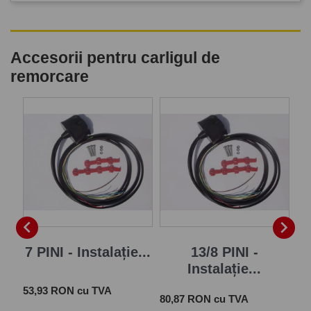
Accesorii pentru carligul de
remorcare
P


7 PINI - Instalație...
13/8 PINI -
Instalație...
Pret
 cu
53,93 RON cu TVA
Pret
Pre
80,87 RON cu TVA
28