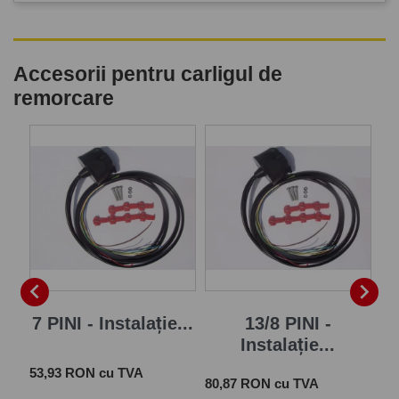
Accesorii pentru carligul de
remorcare
P


7 PINI - Instalație...
13/8 PINI -
Instalație...
Pret
 cu
53,93 RON cu TVA
Pret
Pre
80,87 RON cu TVA
28