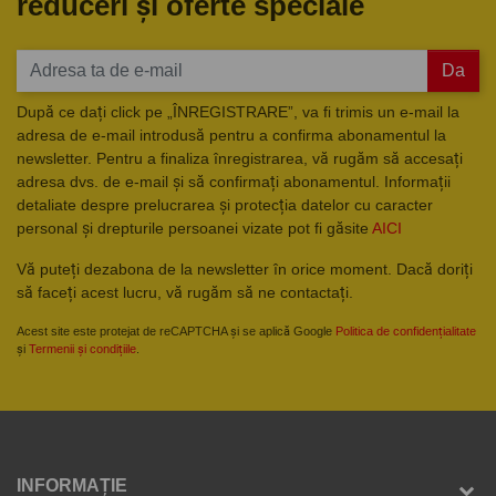
reduceri și oferte speciale
Da
După ce dați click pe „ÎNREGISTRARE”, va fi trimis un e-mail la
adresa de e-mail introdusă pentru a confirma abonamentul la
newsletter. Pentru a finaliza înregistrarea, vă rugăm să accesați
adresa dvs. de e-mail și să confirmați abonamentul. Informații
detaliate despre prelucrarea și protecția datelor cu caracter
personal și drepturile persoanei vizate pot fi găsite
AICI
Vă puteți dezabona de la newsletter în orice moment. Dacă doriți
să faceți acest lucru, vă rugăm să ne contactați.
Acest site este protejat de reCAPTCHA și se aplică Google
Politica de confidențialitate
și
Termenii și condițiile
.
INFORMAȚIE