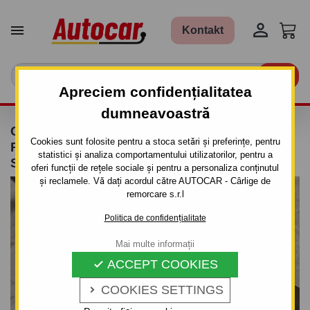


Kontakt

Apreciem confidențialitatea
dumneavoastră
CÂRLIG DE REMORCARE PENTRU
Cookies sunt folosite pentru a stoca setări și preferințe, pentru
PEUGEOT 106 - 3/5UŞI., ( 1A, 1C ) - SISTEM
statistici și analiza comportamentului utilizatorilor, pentru a
SEMIDEMONTABIL -CU ŞURUBURI
oferi funcții de rețele sociale și pentru a personaliza conținutul
și reclamele. Vă dați acordul către AUTOCAR - Cârlige de
remorcare s.r.l
Politica de confidențialitate
Mai multe informații
ACCEPT COOKIES

COOKIES SETTINGS
