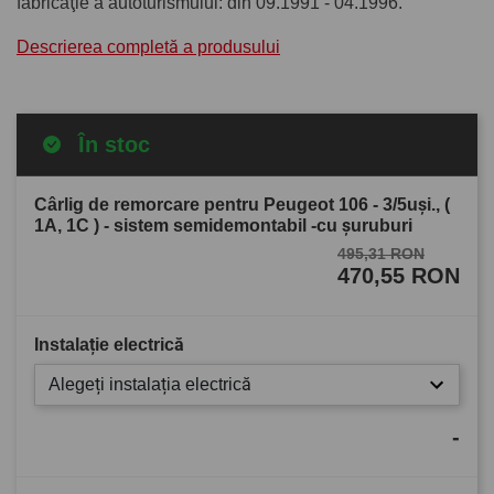
fabricaţie a autoturismului: din 09.1991 - 04.1996.
Descrierea completă a produsului
În stoc
Cârlig de remorcare pentru Peugeot 106 - 3/5uşi., (
1A, 1C ) - sistem semidemontabil -cu şuruburi
495,31 RON
470,55 RON
Instalație electrică
Alegeți instalația electrică
-