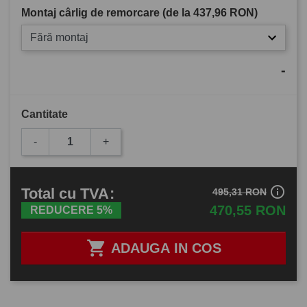
Montaj cârlig de remorcare (de la
437,96 RON
)
Fără montaj
-
Cantitate
-
+
info_outline
Total
cu TVA
:
495,31 RON
470,55 RON
REDUCERE 5%

ADAUGA IN COS