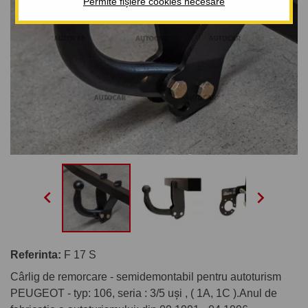
Permite fișiere cookies necesare


Referinta:
F 17 S
Cârlig de remorcare - semidemontabil pentru autoturism
PEUGEOT - typ: 106, seria : 3/5 uşi , ( 1A, 1C ).Anul de