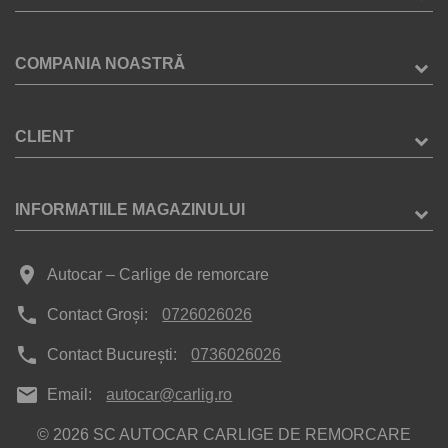
COMPANIA NOASTRĂ
CLIENT
INFORMATIILE MAGAZINULUI
place
Autocar – Carlige de remorcare
phone
Contact Groși:
0726026026
phone
Contact București:
0736026026
mail
Email:
autocar@carlig.ro
© 2026 SC AUTOCAR CARLIGE DE REMORCARE