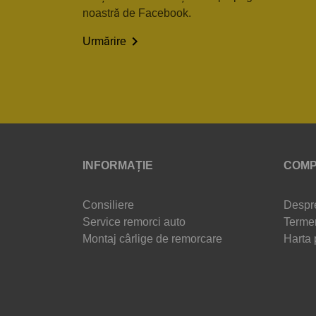
noastră de Facebook.

Urmărire
INFORMAȚIE
COMP
Consiliere
Despr
Service remorci auto
Termen
Montaj cârlige de remorcare
Harta 