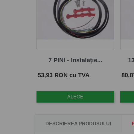
7 PINI - Instalație...
13
Pret
Pret
53,93 RON cu TVA
80,
ALEGE
DESCRIEREA PRODUSULUI