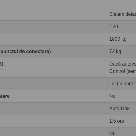
Sistem detaș
E20
1800 kg
 punctul de conectare)
72 kg
S)
Dacă autove
Control (sem
Da (în partea
ntare
Nu
Auto-Hak
1,5 ore
Nu