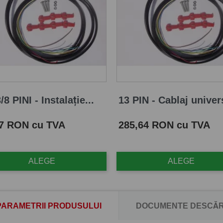
/8 PINI - Instalație...
13 PIN - Cablaj univers
Pret
87 RON cu TVA
285,64 RON cu TVA
ALEGE
ALEGE
PARAMETRII PRODUSULUI
DOCUMENTE DESCĂR