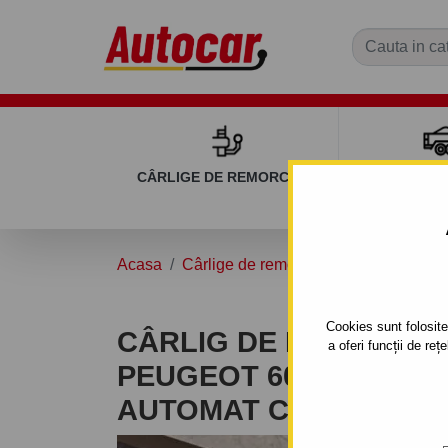
CÂRLIGE DE REMORCARE
REMOR
Acasa
Cârlige de remorcare
PEUGEOT
Cookies sunt folosite 
CÂRLIG DE REMORCA
a oferi funcții de re
PEUGEOT 607 SISTEM
AUTOMAT CU CLEMĂ