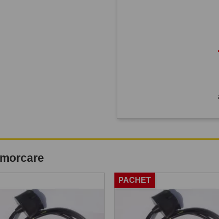
remorcare
PACHET