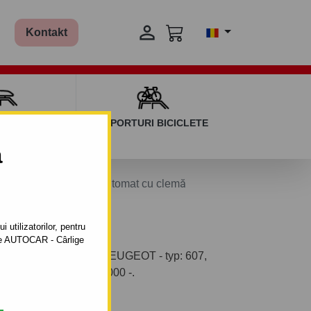

Kontakt
AGAJ ȘI BARE
SUPORTURI BICICLETE
ERSALE
a
7 sistem demontabil automat cu clemă
 utilizatorilor, pentru
ătre AUTOCAR - Cârlige
il pentru autoturism PEUGEOT - typ: 607,
autoturismului: din 01.2000 -.
sului