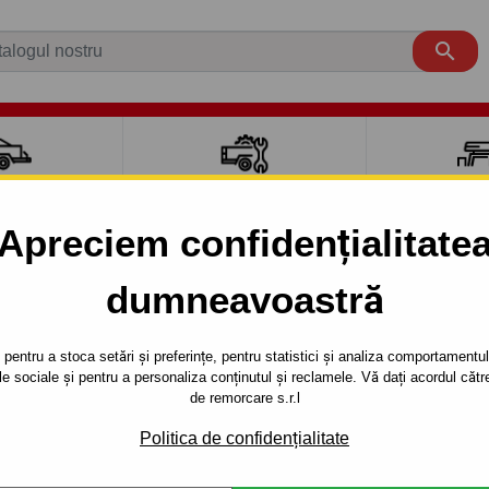

CI AUTO
ACCESORII REMORCĂ
CUTII PORTB
AUTO
TRANSV
Apreciem confidențialitate
dumneavoastră
607
4 uși
2001 -
Cârlig de remorcare pentru Peugeot 60
pentru a stoca setări și preferințe, pentru statistici și analiza comportamentului
RE PENTRU
Referinta:
F 36 Au
țele sociale și pentru a personaliza conținutul și reclamele. Vă dați acordul c
de remorcare s.r.l
 DEMONTABIL
Cârlig de remorcare demontab
seria : -.Anul de fabricaţie a 
Politica de confidențialitate
Descrierea completă a produ