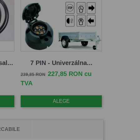
al...
7 PIN - Univerzálna...
Pret de baza
Pret
227,85 RON cu
239,85 RON
TVA
ALEGE
CABILE