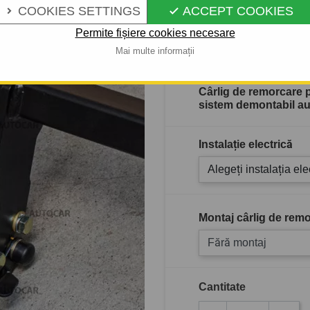
COOKIES SETTINGS
ACCEPT COOKIES


Permite fișiere cookies necesare
În stoc
Mai multe informații
Cârlig de remorcare 
sistem demontabil a
Instalație electrică
Alegeți instalația ele
Montaj cârlig de remo
Fără montaj
Cantitate