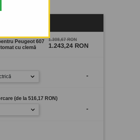
1.308,67 RON
pentru Peugeot 607
1.243,24 RON
utomat cu clemă
-
ctrică
rcare (de la
516,17 RON
)
-