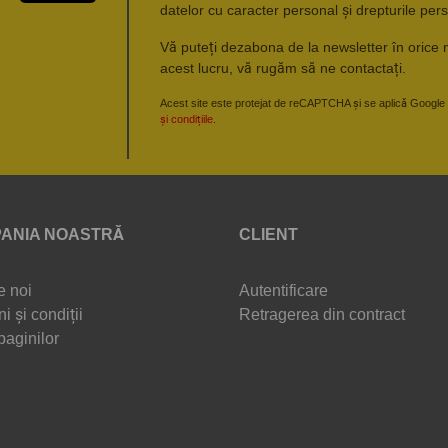
datelor cu caracter personal și drepturile pers
Vă puteți dezabona de la newsletter în orice 
acest lucru, vă rugăm să ne contactați.
Acest site este protejat de reCAPTCHA și se aplică Google
și condițiile
.
ANIA NOASTRĂ
CLIENT
e noi
Autentificare
i și condiții
Retragerea din contract
paginilor