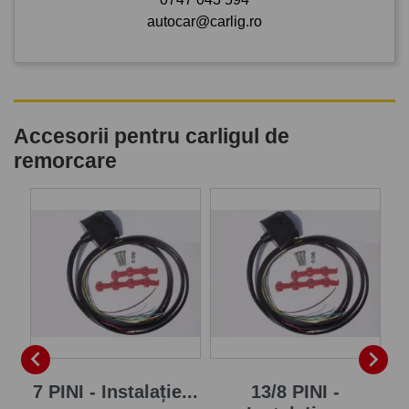
autocar@carlig.ro
Accesorii pentru carligul de
remorcare
P


7 PINI - Instalație...
13/8 PINI -