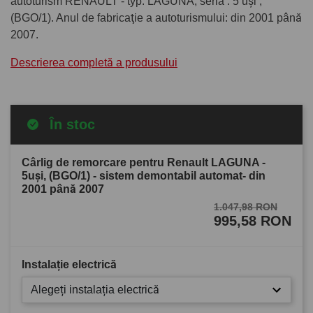
autoturism RENAULT - typ: LAGUNA, seria : 5 uşi ,
(BGO/1). Anul de fabricaţie a autoturismului: din 2001 până
2007.
Descrierea completă a produsului
În stoc
Cârlig de remorcare pentru Renault LAGUNA -
5uşi, (BGO/1) - sistem demontabil automat- din
2001 până 2007
1.047,98 RON
995,58 RON
Instalație electrică
Alegeți instalația electrică