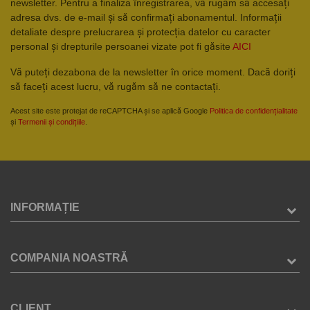
newsletter. Pentru a finaliza înregistrarea, vă rugăm să accesați
adresa dvs. de e-mail și să confirmați abonamentul. Informații
detaliate despre prelucrarea și protecția datelor cu caracter
personal și drepturile persoanei vizate pot fi găsite
AICI
Vă puteți dezabona de la newsletter în orice moment. Dacă doriți
să faceți acest lucru, vă rugăm să ne contactați.
Acest site este protejat de reCAPTCHA și se aplică Google
Politica de confidențialitate
și
Termenii și condițiile
.
INFORMAȚIE
COMPANIA NOASTRĂ
CLIENT