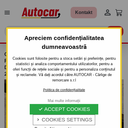


Kontakt

Apreciem confidențialitatea
dumneavoastră
CÂRLIG DE REMORCARE PENTRU
Cookies sunt folosite pentru a stoca setări și preferințe, pentru
RENAULT LAGUNA - 5UŞI, (BGO/1) - SISTEM
statistici și analiza comportamentului utilizatorilor, pentru a
DEMONTABIL AUTOMAT- DIN 2001 PÂNĂ
oferi funcții de rețele sociale și pentru a personaliza conținutul
2007
și reclamele. Vă dați acordul către AUTOCAR - Cârlige de
remorcare s.r.l
Politica de confidențialitate
Mai multe informații
ACCEPT COOKIES

COOKIES SETTINGS
