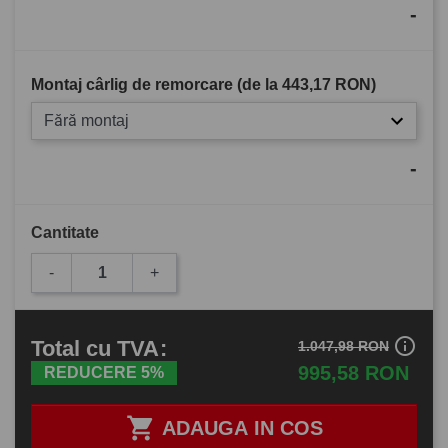
-
Montaj cârlig de remorcare (de la
443,17 RON
)
Fără montaj
-
Cantitate
-
+
info_outline
Total
cu TVA
:
1.047,98 RON
995,58 RON
REDUCERE 5%

ADAUGA IN COS