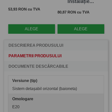
Instalație...
Pret
 cu
53,93 RON cu TVA
Pret
Pre
80,87 RON cu TVA
28
ALEGE
ALEGE
DESCRIEREA PRODUSULUI
PARAMETRII PRODUSULUI
DOCUMENTE DESCĂRCABILE
Versiune (tip)
Sistem detașabil orizontal (baioneta)
Omologare
E20