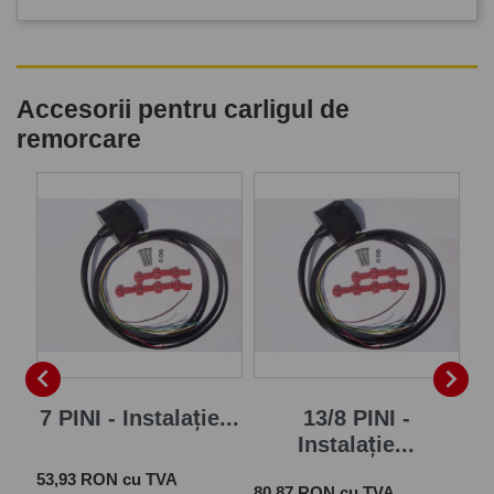
Accesorii pentru carligul de
remorcare
P


7 PINI - Instalație...
13/8 PINI -
Instalație...
Pret
 cu
53,93 RON cu TVA
Pret
Pre
80,87 RON cu TVA
28