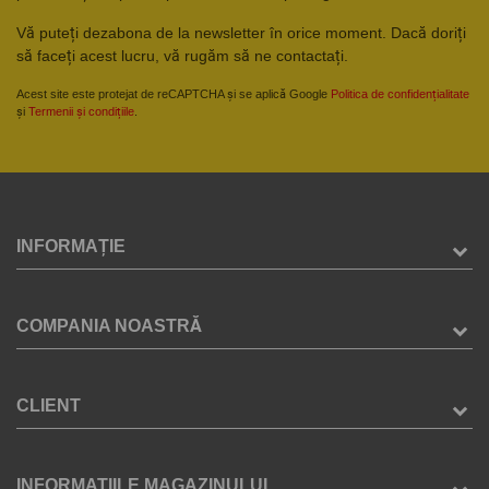
Vă puteți dezabona de la newsletter în orice moment. Dacă doriți
să faceți acest lucru, vă rugăm să ne contactați.
Acest site este protejat de reCAPTCHA și se aplică Google
Politica de confidențialitate
și
Termenii și condițiile
.
INFORMAȚIE
COMPANIA NOASTRĂ
CLIENT
INFORMATIILE MAGAZINULUI