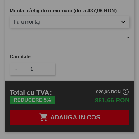
Montaj cârlig de remorcare (de la
437,96 RON
)
Fără montaj
-
Cantitate
-
+
info_outline
Total
cu TVA
:
928,06 RON
881,66 RON
REDUCERE 5%

ADAUGA IN COS