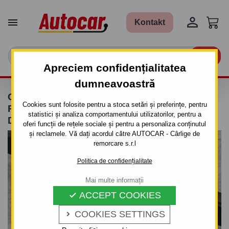


Kontakt

Apreciem confidențialitatea
dumneavoastră
CÂRLIG DE REMORCARE PENTRU
Cookies sunt folosite pentru a stoca setări și preferințe, pentru
RENAULT MEGANE - 5UŞI. - SISTEM
statistici și analiza comportamentului utilizatorilor, pentru a
DEMONTABIL AUTOMAT
oferi funcții de rețele sociale și pentru a personaliza conținutul
și reclamele. Vă dați acordul către AUTOCAR - Cârlige de
remorcare s.r.l
Politica de confidențialitate
Mai multe informații
ACCEPT COOKIES

COOKIES SETTINGS
