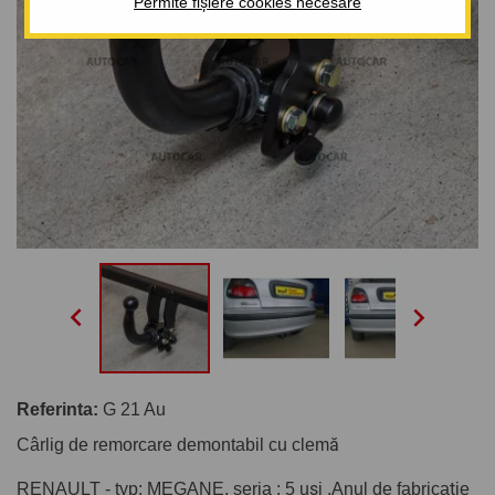
Permite fișiere cookies necesare


Referinta:
G 21 Au
Cârlig de remorcare demontabil cu clemă
RENAULT - typ: MEGANE, seria : 5 uşi .Anul de fabricaţie