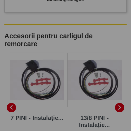
Accesorii pentru carligul de
remorcare
P


7 PINI - Instalație...
13/8 PINI -
Instalație...