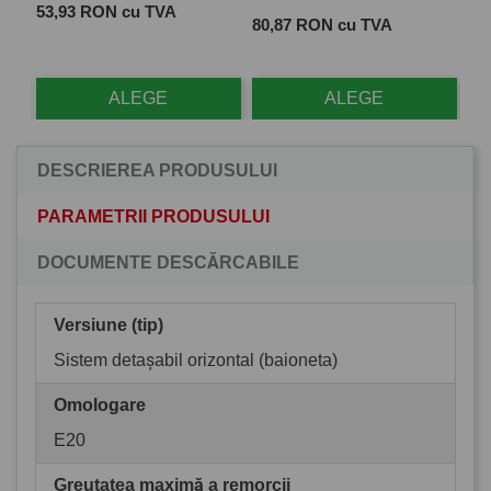
Pret
 cu
53,93 RON cu TVA
Pret
Pre
80,87 RON cu TVA
28
ALEGE
ALEGE
DESCRIEREA PRODUSULUI
PARAMETRII PRODUSULUI
DOCUMENTE DESCĂRCABILE
Versiune (tip)
Sistem detașabil orizontal (baioneta)
Omologare
E20
Greutatea maximă a remorcii