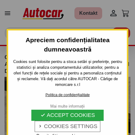


Kontakt

Apreciem confidențialitatea
dumneavoastră
CARLIG DE REMORCARE PENTRU SEAT
Cookies sunt folosite pentru a stoca setări și preferințe, pentru
ALHAMBRA - 5UŞI., VAN, (7V8, 7V9) - SISTEM
statistici și analiza comportamentului utilizatorilor, pentru a
DEMONTABIL AUTOMAT
oferi funcții de rețele sociale și pentru a personaliza conținutul
și reclamele. Vă dați acordul către AUTOCAR - Cârlige de
remorcare s.r.l
Politica de confidențialitate
Mai multe informații
ACCEPT COOKIES

COOKIES SETTINGS
