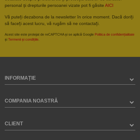
personal și drepturile persoanei vizate pot fi găsite
AICI
Vă puteți dezabona de la newsletter în orice moment. Dacă doriți
să faceți acest lucru, vă rugăm să ne contactați.
Acest site este protejat de reCAPTCHA și se aplică Google
Politica de confidențialitate
și
Termenii și condițiile
.
INFORMAȚIE
COMPANIA NOASTRĂ
CLIENT