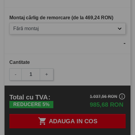
Montaj cârlig de remorcare (de la
469,24 RON
)
Fără montaj
-
Cantitate
-
+
info_outline
Total
cu TVA
:
1.037,56 RON
985,68 RON
REDUCERE 5%

ADAUGA IN COS