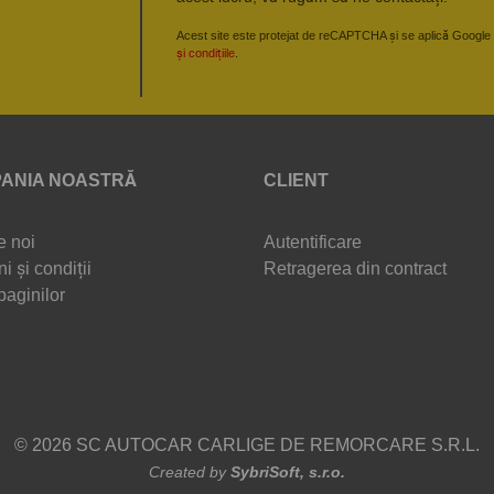
Acest site este protejat de reCAPTCHA și se aplică Google
și condițiile
.
ANIA NOASTRĂ
CLIENT
e noi
Autentificare
i și condiții
Retragerea din contract
paginilor
© 2026 SC AUTOCAR CARLIGE DE REMORCARE S.R.L.
Created by
SybriSoft, s.r.o.