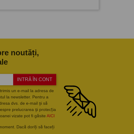
pre noutăți,
ale
INTRĂ ÎN CONT
trimis un e-mail la adresa de
ul la newsletter. Pentru a
dresa dvs. de e-mail și să
espre prelucrarea și protecția
oanei vizate pot fi găsite
AICI
moment. Dacă doriți să faceți