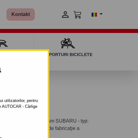

Kontakt
AGAJ ȘI BARE
SUPORTURI BICICLETE
ERSALE
a
ruburi - 1998/11
 utilizatorilor, pentru
ătre AUTOCAR - Cârlige
ontabil pentru autoturism SUBARU - typ:
bi, (BE, BH). Anul de fabricaţie a
până 2004.