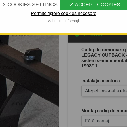
COOKIES SETTINGS
ACCEPT COOKIES


Descrierea completă a produ
Permite fișiere cookies necesare
Mai multe informații
În stoc
Cârlig de remorcare
LEGACY OUTBACK - C
sistem semidemontabi
1998/11
Instalație electrică
Alegeți instalația ele
Montaj cârlig de remo
Fără montaj