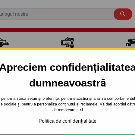

CI AUTO
ACCESORII REMORCĂ
CUTII PORTB
AUTO
TRANSV
Apreciem confidențialitate
dumneavoastră
LEGACY
Outback
1999 - 2004
Y OUTBACK - Combi, (BE, BH) - sistem semidemontabil -cu şu
pentru a stoca setări și preferințe, pentru statistici și analiza comportamentului
țele sociale și pentru a personaliza conținutul și reclamele. Vă dați acordul c
RE PENTRU
Referinta:
SU 43 S
de remorcare s.r.l
ACK - COMBI,
Cârlig de remorcare semidem
Politica de confidențialitate
LEGACY OUTBACK, seria : Com
MIDEMONTABIL -
autoturismului: din 1998/11 