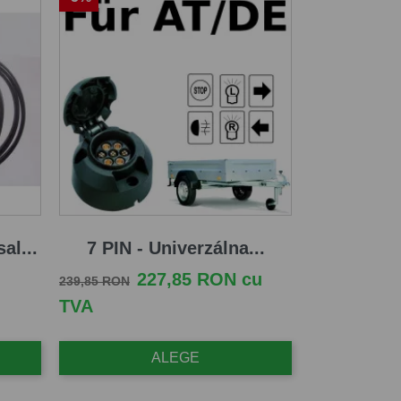
al...
7 PIN - Univerzálna...
Pret de baza
Pret
227,85 RON cu
239,85 RON
TVA
ALEGE