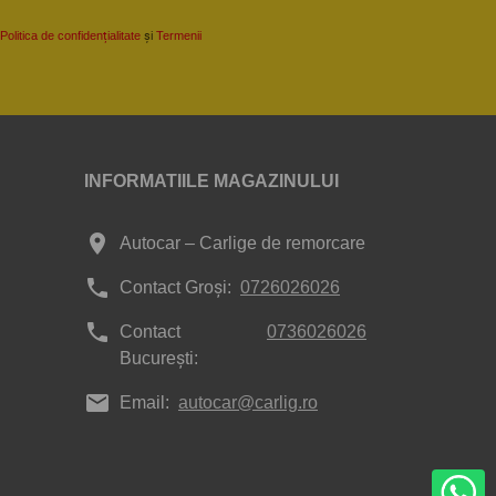
Politica de confidențialitate
și
Termenii
INFORMATIILE MAGAZINULUI
place
Autocar – Carlige de remorcare
phone
Contact Groși:
0726026026
phone
Contact
0736026026
București:
mail
Email:
autocar@carlig.ro