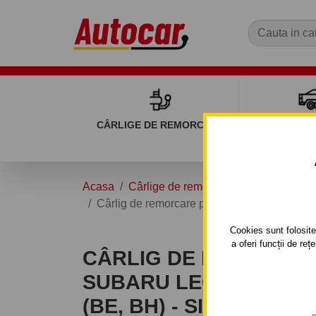
CÂRLIGE DE REMORCARE
REMOR
Acasa
Cârlige de remorcare
SUBARU
Cârlig de remorcare pentru SUBARU LEGAC
Cookies sunt folosite 
a oferi funcții de re
CÂRLIG DE REMORCA
SUBARU LEGACY OUTB
(BE, BH) - SISTEM SE