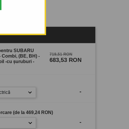
sului
 pentru SUBARU
719,51 RON
ombi, (BE, BH) -
683,53 RON
l -cu şuruburi -
-
ctrică
rcare (de la
469,24 RON
)
-