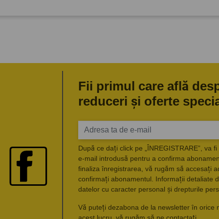
Fii primul care află des
reduceri și oferte speci
După ce dați click pe „ÎNREGISTRARE”, va fi 
e-mail introdusă pentru a confirma abonament
finaliza înregistrarea, vă rugăm să accesați a
confirmați abonamentul. Informații detaliate d
datelor cu caracter personal și drepturile pers
Vă puteți dezabona de la newsletter în orice 
acest lucru, vă rugăm să ne contactați.