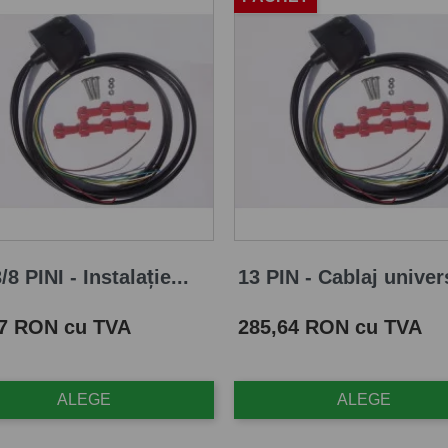
/8 PINI - Instalație...
13 PIN - Cablaj univers
Pret
87 RON cu TVA
285,64 RON cu TVA
ALEGE
ALEGE