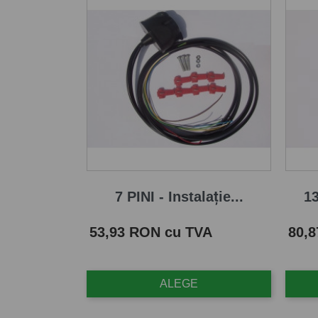
7 PINI - Instalație...
13
Pret
Pret
53,93 RON cu TVA
80,
ALEGE