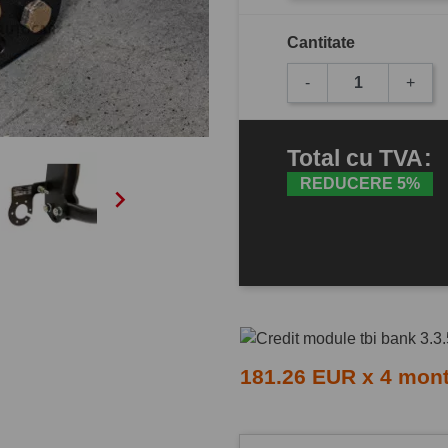
Cantitate
-
+
Total
cu TVA
:
REDUCERE 5%

181.26 EUR x 4 mon