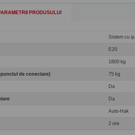
PARAMETRII PRODUSULUI
Sistem cu șur
E20
1800 kg
 punctul de conectare)
75 kg
Da
ntare
Da
Auto-Hak
2 ore