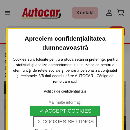


Kontakt

Apreciem confidențialitatea
dumneavoastră
CÂRLIG DE REMORCARE PENTRU SUZUKI
Cookies sunt folosite pentru a stoca setări și preferințe, pentru
GRAND VITARA - 5 UŞI, XL - 7, (FT, GT) -
statistici și analiza comportamentului utilizatorilor, pentru a
SISTEM DEMONTABIL AUTOMAT - DIN
oferi funcții de rețele sociale și pentru a personaliza conținutul
1998/09 PÂNĂ 2005
și reclamele. Vă dați acordul către AUTOCAR - Cârlige de
remorcare s.r.l
Politica de confidențialitate
Mai multe informații
ACCEPT COOKIES

COOKIES SETTINGS
