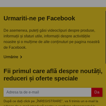
Urmariti-ne pe Facebook
De asemenea, puteți găsi videoclipuri despre produse,
informații și sfaturi utile, informații despre activitățile
noastre și o mulțime de alte conținuturi pe pagina noastră
de Facebook.

Urmărire
Fii primul care află despre noutăți,
reduceri și oferte speciale
Da
După ce dați click pe „ÎNREGISTRARE”, va fi trimis un e-mail la
adresa de e-mail introdusă pentru a confirma abonamentul la