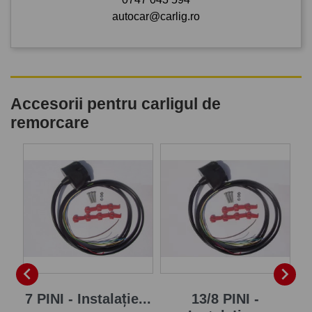
autocar@carlig.ro
Accesorii pentru carligul de
remorcare
P


7 PINI - Instalație...
13/8 PINI -