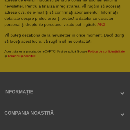
newsletter. Pentru a finaliza înregistrarea, vă rugăm să accesați
adresa dvs. de e-mail și să confirmați abonamentul. Informații
detaliate despre prelucrarea și protecția datelor cu caracter
personal și drepturile persoanei vizate pot fi găsite
AICI
Vă puteți dezabona de la newsletter în orice moment. Dacă doriți
să faceți acest lucru, vă rugăm să ne contactați.
Acest site este protejat de reCAPTCHA și se aplică Google
Politica de confidențialitate
și
Termenii și condițiile
.
INFORMAȚIE
COMPANIA NOASTRĂ