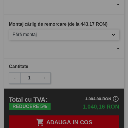
-
Montaj cârlig de remorcare (de la
443,17 RON
)
Fără montaj
-
Cantitate
-
+
info_outline
Total
cu TVA
:
1.094,90 RON
1.040,16 RON
REDUCERE 5%

ADAUGA IN COS