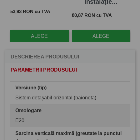
Instalație...
Pret
 cu
53,93 RON cu TVA
Pret
Pre
80,87 RON cu TVA
28
ALEGE
ALEGE
DESCRIEREA PRODUSULUI
PARAMETRII PRODUSULUI
Versiune (tip)
Sistem detașabil orizontal (baioneta)
Omologare
E20
Sarcina verticală maximă (greutate la punctul