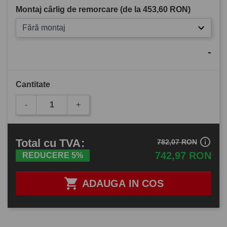
Montaj cârlig de remorcare (de la
453,60 RON
)
Fără montaj
-
Cantitate
-
+
info_outline
Total
cu TVA
:
782,07 RON
742,97 RON
REDUCERE 5%

ADAUGA IN COS