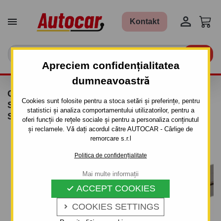


Kontakt

Apreciem confidențialitatea
dumneavoastră
CÂRLIG DE REMORCARE PENTRU SUZUKI
Cookies sunt folosite pentru a stoca setări și preferințe, pentru
SAMURAI - 3/5UŞI. - SISTEM
statistici și analiza comportamentului utilizatorilor, pentru a
SEMIDEMONTABIL - DIN 1982
oferi funcții de rețele sociale și pentru a personaliza conținutul
și reclamele. Vă dați acordul către AUTOCAR - Cârlige de
remorcare s.r.l
Politica de confidențialitate
Mai multe informații
ACCEPT COOKIES

COOKIES SETTINGS
