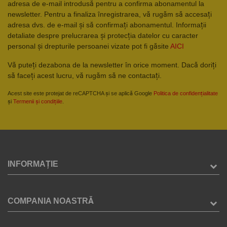
adresa de e-mail introdusă pentru a confirma abonamentul la
newsletter. Pentru a finaliza înregistrarea, vă rugăm să accesați
adresa dvs. de e-mail și să confirmați abonamentul. Informații
detaliate despre prelucrarea și protecția datelor cu caracter
personal și drepturile persoanei vizate pot fi găsite
AICI
Vă puteți dezabona de la newsletter în orice moment. Dacă doriți
să faceți acest lucru, vă rugăm să ne contactați.
Acest site este protejat de reCAPTCHA și se aplică Google
Politica de confidențialitate
și
Termenii și condițiile
.
INFORMAȚIE
COMPANIA NOASTRĂ