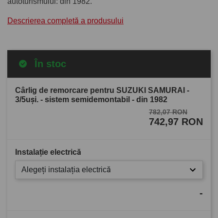
autoturismului: din 1982.
Descrierea completă a produsului
În stoc
Cârlig de remorcare pentru SUZUKI SAMURAI -
3/5uşi. - sistem semidemontabil - din 1982
782,07 RON
742,97 RON
Instalație electrică
Alegeți instalația electrică
-