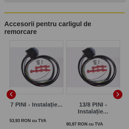
Accesorii pentru carligul de
remorcare


7 PINI - Instalație...
13/8 PINI -
Instalație...
Pret
 cu
53,93 RON cu TVA
Pret
Pre
80,87 RON cu TVA
72