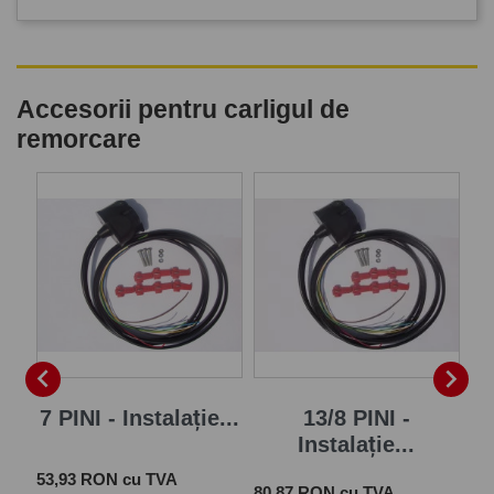
Accesorii pentru carligul de
remorcare
P


7 PINI - Instalație...
13/8 PINI -
Instalație...
Pret
 cu
53,93 RON cu TVA
Pret
Pre
80,87 RON cu TVA
28