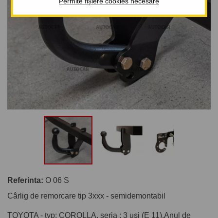
Permite fișiere cookies necesare
Referinta:
O 06 S
Cârlig de remorcare tip 3xxx - semidemontabil
TOYOTA - typ: COROLLA, seria : 3 uşi (E 11).Anul de