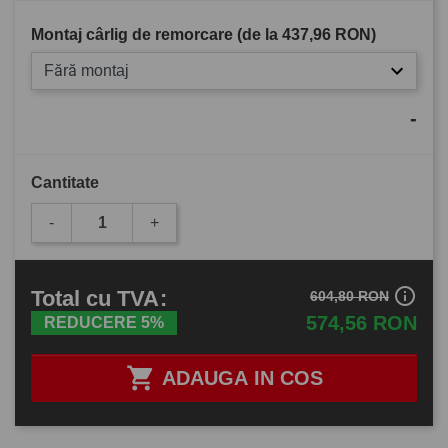
Montaj cârlig de remorcare (de la
437,96 RON
)
Fără montaj
-
Cantitate
-
+
info_outline
Total
cu TVA
:
604,80 RON
574,56 RON
REDUCERE 5%

ADAUGA IN COS