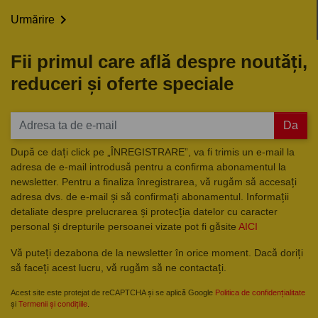

Urmărire
Fii primul care află despre noutăți,
reduceri și oferte speciale
Da
După ce dați click pe „ÎNREGISTRARE”, va fi trimis un e-mail la
adresa de e-mail introdusă pentru a confirma abonamentul la
newsletter. Pentru a finaliza înregistrarea, vă rugăm să accesați
adresa dvs. de e-mail și să confirmați abonamentul. Informații
detaliate despre prelucrarea și protecția datelor cu caracter
personal și drepturile persoanei vizate pot fi găsite
AICI
Vă puteți dezabona de la newsletter în orice moment. Dacă doriți
să faceți acest lucru, vă rugăm să ne contactați.
Acest site este protejat de reCAPTCHA și se aplică Google
Politica de confidențialitate
și
Termenii și condițiile
.