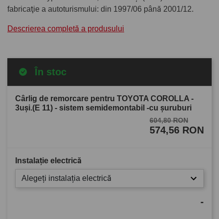
fabricaţie a autoturismului: din 1997/06 până 2001/12.
Descrierea completă a produsului
În stoc
Cârlig de remorcare pentru TOYOTA COROLLA -
3uşi.(E 11) - sistem semidemontabil -cu şuruburi
604,80 RON
574,56 RON
Instalație electrică
Alegeți instalația electrică
-