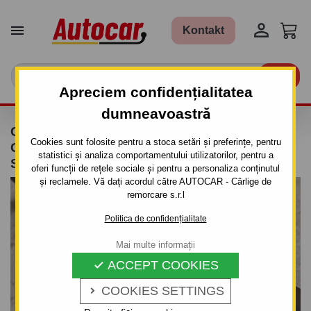


Kontakt

Apreciem confidențialitatea
dumneavoastră
CÂRLIG DE REMORCARE PENTRU TOYOTA
Cookies sunt folosite pentru a stoca setări și preferințe, pentru
COROLLA - 3UŞI.(E 11) - SISTEM
statistici și analiza comportamentului utilizatorilor, pentru a
SEMIDEMONTABIL -CU ŞURUBURI
oferi funcții de rețele sociale și pentru a personaliza conținutul
și reclamele. Vă dați acordul către AUTOCAR - Cârlige de
remorcare s.r.l
Politica de confidențialitate
Mai multe informații
ACCEPT COOKIES

COOKIES SETTINGS
