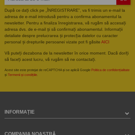
După ce dați click pe „ÎNREGISTRARE”, va fi trimis un e-mail la
adresa de e-mail introdusă pentru a confirma abonamentul la
newsletter. Pentru a finaliza înregistrarea, vă rugăm să accesați
adresa dvs. de e-mail și să confirmați abonamentul. Informații
detaliate despre prelucrarea și protecția datelor cu caracter
personal și drepturile persoanei vizate pot fi găsite
AICI
Vă puteți dezabona de la newsletter în orice moment. Dacă doriți
să faceți acest lucru, vă rugăm să ne contactați.
Acest site este protejat de reCAPTCHA și se aplică Google
Politica de confidențialitate
și
Termenii și condițiile
.
INFORMAȚIE
COMPANIA NOASTRĂ