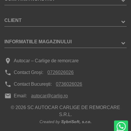
CLIENT
INFORMATIILE MAGAZINULUI
place
Autocar – Carlige de remorcare
phone
Contact Groși:
0726026026
phone
Contact București:
0736026026
mail
Email:
autocar@carlig.ro
© 2026 SC AUTOCAR CARLIGE DE REMORCARE
S.R.L.
Created by
SybriSoft, s.r.o.