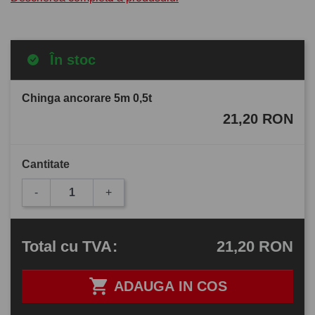
În stoc
Chinga ancorare 5m 0,5t
21,20 RON
Cantitate
-
+
21,20 RON
Total
cu TVA
:

ADAUGA IN COS