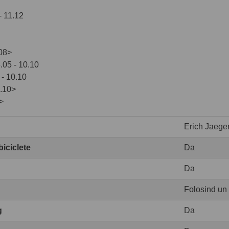
 11.12
08>
05 - 10.10
- 10.10
.10>
>
Erich Jaege
biciclete
Da
Da
Folosind un
g
Da