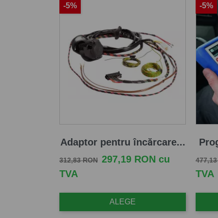
-5%
-5%
Adaptor pentru încărcare...
Pro
Pret de baza
Pret
Pret d
297,19 RON cu
312,83 RON
477,1
TVA
TVA
ALEGE