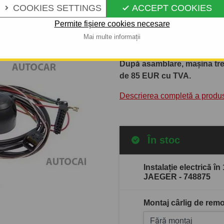
COOKIES SETTINGS
ACCEPT COOKIES
modele de vehicule. În producț


componente de cea mai înalt
Permite fișiere cookies necesare
ERICH JAEGER, care se ocupă 
Mai multe informații
ani.
După asamblare, mașina trebu
de 85 EUR cu TVA.
Descrierea completă a produ
În stoc
Instalație electrică î
JAEGER - 748875
Montaj cârlig de remo
Fără montaj