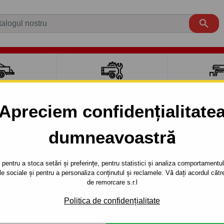

CI AUTO
ACCESORII REMORCĂ
CUTII PORTB
AUTO
TRANSV
Apreciem confidențialitate
dumneavoastră
piese de schimb pentru cârlige de remorcare
Kituri electrice
remorcare
Instalații electrice speciale JAGER
Instalație ele
pentru a stoca setări și preferințe, pentru statistici și analiza comportamentului
țele sociale și pentru a personaliza conținutul și reclamele. Vă dați acordul c
ÎN 13 PINI
Referinta:
748875
de remorcare s.r.l
Descrierea produsu
5
Politica de confidențialitate
Aceste seturi de cabluri sunt