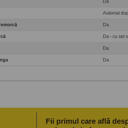
Da
Automat du
 remorcă
Da
rcă
Da - cu set 
Da
ânga
Da
Fii primul care află des