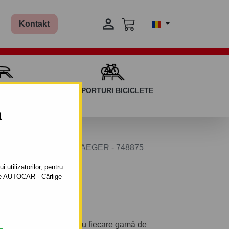

Kontakt
AGAJ ȘI BARE
SUPORTURI BICICLETE
ERSALE
a
ctrică în 13 pini ERICH JAEGER - 748875
 utilizatorilor, pentru
ătre AUTOCAR - Cârlige
lui
 proiectate special pentru fiecare gamă de