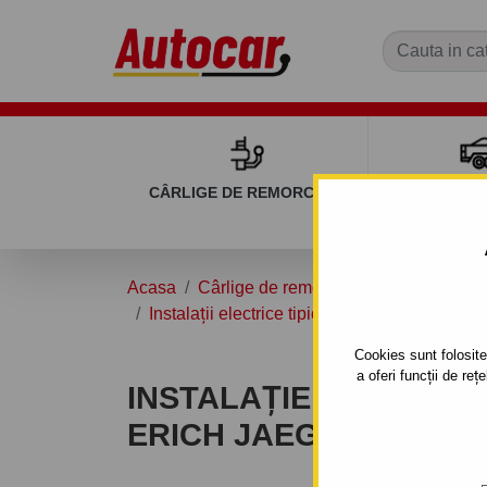
CÂRLIGE DE REMORCARE
REMOR
Acasa
Cârlige de remorcare
Accesorii și 
Instalații electrice tipice pentru cârlige de 
Cookies sunt folosite 
a oferi funcții de re
INSTALAȚIE ELECTRICĂ 
ERICH JAEGER - 74887