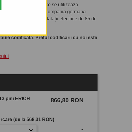
ia de instalații electrice se utilizează
ă calitate, semnată de compania germană
de producția de instalații electrice de 85 de
ie codificată. Prețul codificării cu noi este
sului
n 13 pini ERICH
866,80 RON
rcare (de la
568,31 RON
)
-