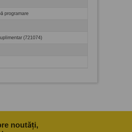
pă programare
suplimentar (721074)
pre noutăți,