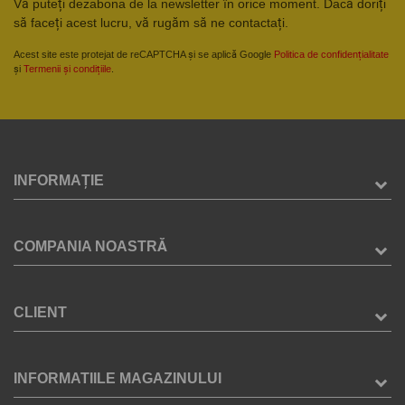
Vă puteți dezabona de la newsletter în orice moment. Dacă doriți
să faceți acest lucru, vă rugăm să ne contactați.
Acest site este protejat de reCAPTCHA și se aplică Google
Politica de confidențialitate
și
Termenii și condițiile
.
INFORMAȚIE
COMPANIA NOASTRĂ
CLIENT
INFORMATIILE MAGAZINULUI