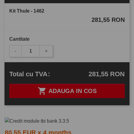
Kit Thule - 1462
281,55 RON
Cantitate
-
+
281,55 RON
Total
cu TVA
:

ADAUGA IN COS
80.55 EUR x 4 months